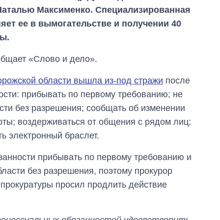
Наталью Максименко. Специализированная
яет ее в вымогательстве и получении 40
ы.
общает «Слово и дело».
орожской области вышла из-под стражи
после
сти: прибывать по первому требованию; не
сти без разрешения; сообщать об изменении
оты; воздерживаться от общения с рядом лиц;
ть электронный браслет.
язанности прибывать по первому требованию и
Дефицит памяти:
бласти без разрешения, поэтому прокурор
как вырос спрос
прокуратуры просил продлить действие
на чипы за
последние годы и
что прогнозируют
на 2027-й
роцессуальных обязанностей удовлетворить.