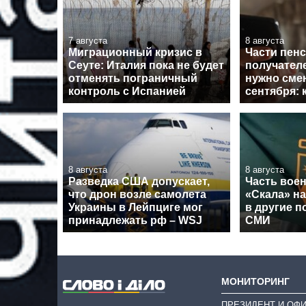
7 августа
8 августа
Миграционный кризис в
Части пен
Сеуте: Италия пока не будет
получател
отменять пограничный
нужно смен
контроль с Испанией
сентября: 
8 августа
8 августа
Разведка США допускает,
Часть вое
что дрон возле самолета
«Скала» н
Украины в Лейпциге мог
в другие п
принадлежать рф – WSJ
СМИ
МОНИТОРИНГ
ПРЕЗИДЕНТ И ОФ