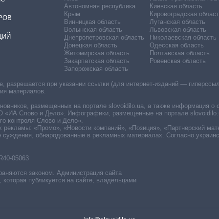
Автономная республика
Киевская область
Крым
Кировоградская област
РОВ
Винницкая область
Луганская область
Волынская область
Львовская область
ЦИЙ
Днепропетровская область
Николаевская область
Донецкая область
Одесская область
Житомирская область
Полтавская область
Закарпатская область
Ровенская область
Запорожская область
 разрешается при указании ссылки (для интернет-изданий — гиперссылки
ния материалов.
овников, размещенных на портале slovoidilo.ua, а также информация о 
«ИА Слово и Дело». Инфографики, размещенные на портале slovoidilo.
о контроля Слово и Дело».
х рекламы: «Промо», «Новости компаний», «Позиция», «Партнерский мат
е суждения, обнародованные в рекламных материалах. Согласно украин
R40-05063
раняются законом. Администрация сайта
, которая публикуется на сайте, владельцами