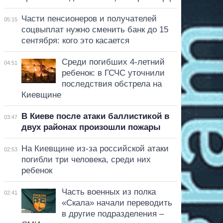
Части пенсионеров и получателей
05:15
соцвыплат нужно сменить банк до 15
сентября: кого это касается
Среди погибших 4-летний
04:51
ребенок: в ГСЧС уточнили
последствия обстрела на
Киевщине
В Киеве после атаки баллистикой в
03:47
двух районах произошли пожары
На Киевщине из-за российской атаки
02:53
погибли три человека, среди них
ребенок
Часть военных из полка
02:41
«Скала» начали переводить
в другие подразделения –