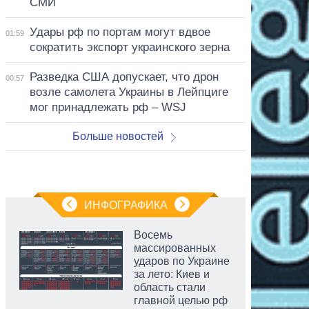
СМИ
Удары рф по портам могут вдвое
01:59
сократить экспорт украинского зерна
Разведка США допускает, что дрон
00:57
возле самолета Украины в Лейпциге
мог принадлежать рф – WSJ
Больше новостей
ИНФОГРАФИКА
Восемь
массированных
ударов по Украине
за лето: Киев и
область стали
главной целью рф