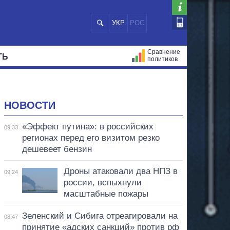
УКР
РОС
Сравнение
ТЬ
политиков
СТРАЦИЙ
МЭРЫ
ВСЕ ПЕРСОНЫ
НОВОСТИ
«Эффект путина»: в российских
09:33
регионах перед его визитом резко
дешевеет бензин
Дроны атаковали два НПЗ в
09:24
россии, вспыхнули
масштабные пожары
Зеленский и Сибига отреагировали на
08:47
принятие «адских санкций» против рф