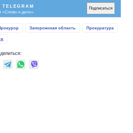
В TELEGRAM
Подписаться
т «Слово и дело»
Прокурор
Запорожская область
Прокуратура
уд
делиться: