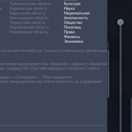
Тернопольская область
Культура
ь
Харьковская область
Наука
Херсонская область
Национальная
Хмельницкая область
безопасность
Черкасская область
Общество
Черниговская область
Политика
Черновицкая область
Право
Финансы
Экономика
) на www.slovoidilo.ua. Ссылка (гиперссылка) обязательна
состоянии выполнения этих обещаний, собрана и обработана
ua, созданы ОО «Система народного контроля Слово и
ериал», «Спецпроект», «При поддержке».
скому законодательству ответственность за содержание