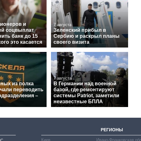
сионеров и
7 августа
ей соцвыплат
Зеленский прибыл в
ить банк до 15
Сербию и раскрыл планы
кого это касается
своего визита
7 августа
нных из полка
В Германии над военной
ачали переводить
базой, где ремонтируют
одразделения –
системы Patriot, заметили
неизвестные БПЛА
РЕГИОНЫ
Киев
Ивано-Франковская об
ИС