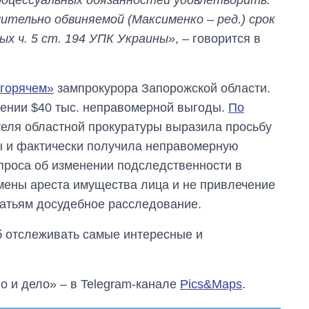
ительно обвиняемой (Максименко – ред.) срок
х ч. 5 ст. 194 УПК Украины»
, – говорится в
«горячем»
зампрокурора Запорожской области.
чении $40 тыс. неправомерной выгоды.
По
теля областной прокуратуры выразила просьбу
 и фактически получила неправомерную
опроса об изменении подследственности в
мены ареста имущества лица и не привлечение
татьям досудебное расследование.
об отслеживать самые интересные и
о и дело» – в Telegram-канале
Pics&Maps
.