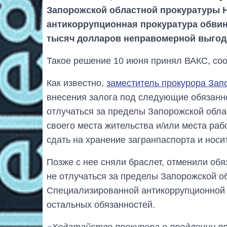
Запорожской областной прокуратуры 
антикоррупционная прокуратура обвин
тысяч долларов неправомерной выгод
Такое решение 10 июня принял ВАКС, со
Как известно,
заместитель прокурора Зап
внесения залога под следующие обязанно
отлучаться за пределы Запорожской обла
своего места жительства и/или места раб
сдать на хранение загранпаспорта и носи
Позже с нее сняли браслет, отменили об
не отлучаться за пределы Запорожской о
Специализированной антикоррупционной 
остальных обязанностей.
«Ходатайство прокурора о продлении п