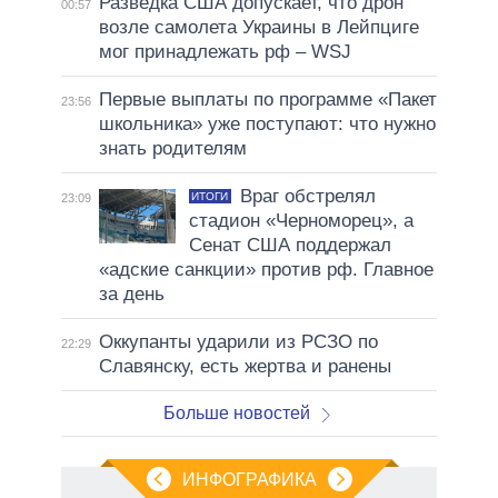
Разведка США допускает, что дрон
00:57
возле самолета Украины в Лейпциге
мог принадлежать рф – WSJ
Первые выплаты по программе «Пакет
23:56
школьника» уже поступают: что нужно
знать родителям
Враг обстрелял
ИТОГИ
23:09
стадион «Черноморец», а
Сенат США поддержал
«адские санкции» против рф. Главное
за день
Оккупанты ударили из РСЗО по
22:29
Славянску, есть жертва и ранены
Больше новостей
ИНФОГРАФИКА