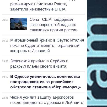
ремонтируют системы Patriot,
заметили неизвестные БПЛА
Сенат США поддержал
20:55
законопроект об «адских
санкциях» против россии
Миграционный кризис в Сеуте: Италия
20:19
пока не будет отменять пограничный
контроль с Испанией
Зеленский прибыл в Сербию и
19:52
раскрыл планы своего визита
В Одессе увеличилось количество
19:17
пострадавших из-за российских
обстрелов стадиона «Черноморец»
Чехия усилит защиту аэропортов
18:45
после инцидента с дроном в Лейпциге