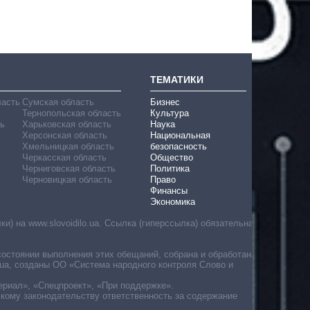
ТЕМАТИКИ
ласть
Сумская область
Бизнес
Тернопольская область
Культура
ь
Харьковская область
Наука
Херсонская область
Национальная
Хмельницкая область
безопасность
Черкасская область
Общество
Черниговская область
Политика
Черновицкая область
Право
Финансы
Экономика
) на www.slovoidilo.ua. Ссылка (гиперссылка) обязательна
состоянии выполнения этих обещаний, собрана и обработана
ua, созданы ОО «Система народного контроля Слово и
ериал», «Спецпроект», «При поддержке».
скому законодательству ответственность за содержание