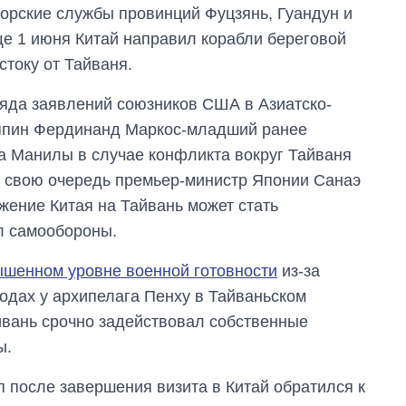
орские службы провинций Фуцзянь, Гуандун и
ще 1 июня Китай направил корабли береговой
току от Тайваня.
ряда заявлений союзников США в Азиатско-
иппин Фердинанд Маркос-младший ранее
 Манилы в случае конфликта вокруг Тайваня
 В свою очередь премьер-министр Японии Санаэ
жение Китая на Тайвань может стать
л самообороны.
шенном уровне военной готовности
из-за
одах у архипелага Пенху в Тайваньском
йвань срочно задействовал собственные
ы.
 после завершения визита в Китай обратился к