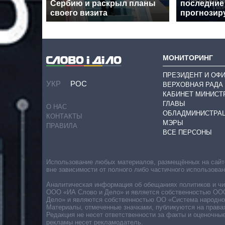
Сербию и раскрыл планы
последние 
своего визита
прогнозиру
МОНИТОРИНГ
ПРЕЗИДЕНТ И ОФ
УКР
РОС
ВЕРХОВНАЯ РАДА
КАБИНЕТ МИНИСТ
ГЛАВЫ
О НАС
ОБЛАДМИНИСТРА
КОНТАКТЫ
МЭРЫ
ПРАВИЛА
ВСЕ ПЕРСОНЫ
Использование любых материалов, размещённых на сайте,
вне зависимости от полного либо частичного использова
Аналитическая информация об обещаниях политиков и чин
ООО «ИА Слово и Дело» и является собственностью ООО 
Дело» и являются собственностью ОО «Система народног
Материалы, отмеченные значками, публикуются на права
Редакция не несет ответственности за факты и оценочны
рекламы несет рекламодатель.