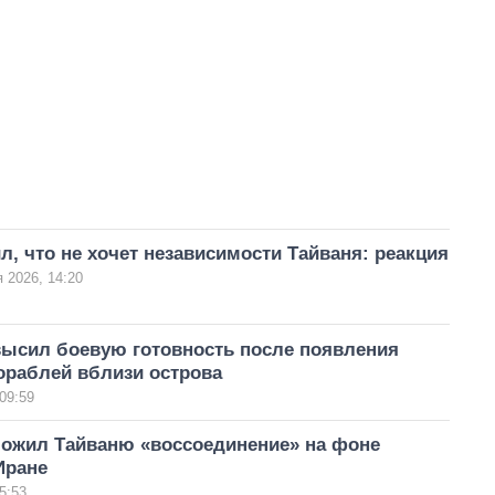
л, что не хочет независимости Тайваня: реакция
 2026, 14:20
высил боевую готовность после появления
ораблей вблизи острова
09:59
ложил Тайваню «воссоединение» на фоне
Иране
5:53