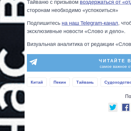
Тайваню с призывом
воздержаться от «о
сторонам необходимо «успокоиться»
Подпишитесь
на наш Telegram-канал
, чт
эксклюзивные новости «Слово и дело».
Визуальная аналитика от редакции «Слов
ЧИТАЙТЕ 
самое важное о
Китай
Пекин
Тайвань
Судоходств
По