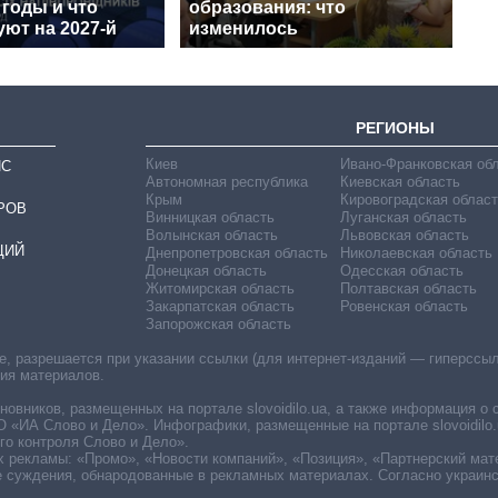
годы и что
образования: что
ют на 2027-й
изменилось
РЕГИОНЫ
Киев
Ивано-Франковская об
ИС
Автономная республика
Киевская область
Крым
Кировоградская област
РОВ
Винницкая область
Луганская область
Волынская область
Львовская область
ЦИЙ
Днепропетровская область
Николаевская область
Донецкая область
Одесская область
Житомирская область
Полтавская область
Закарпатская область
Ровенская область
Запорожская область
 разрешается при указании ссылки (для интернет-изданий — гиперссылки
ния материалов.
овников, размещенных на портале slovoidilo.ua, а также информация о 
«ИА Слово и Дело». Инфографики, размещенные на портале slovoidilo.
о контроля Слово и Дело».
х рекламы: «Промо», «Новости компаний», «Позиция», «Партнерский мат
е суждения, обнародованные в рекламных материалах. Согласно украин