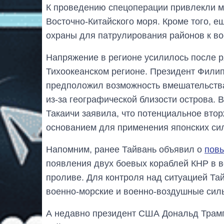
К проведению спецоперации привлекли м
Восточно-Китайского моря. Кроме того, е
охраны для патрулирования районов к вос
Напряжение в регионе усилилось после 
Тихоокеанском регионе. Президент Фил
предположил возможность вмешательства
из-за географической близости острова.
Такаичи заявила, что потенциальное втор
основанием для применения японских си
Напомним, ранее Тайвань объявил о
повы
появления двух боевых кораблей КНР в в
проливе. Для контроля над ситуацией Та
военно-морские и военно-воздушные сил
А недавно президент США Дональд Трамп