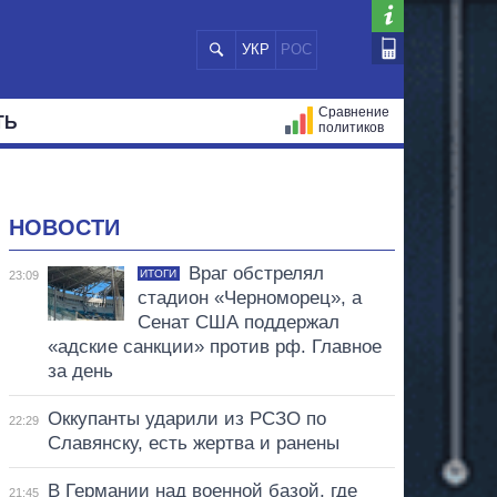
УКР
РОС
Сравнение
ТЬ
политиков
СТРАЦИЙ
МЭРЫ
ВСЕ ПЕРСОНЫ
НОВОСТИ
Враг обстрелял
ИТОГИ
23:09
стадион «Черноморец», а
Сенат США поддержал
«адские санкции» против рф. Главное
за день
Оккупанты ударили из РСЗО по
22:29
Славянску, есть жертва и ранены
В Германии над военной базой, где
21:45