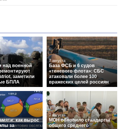
7 августа
и над военной
База ФСБ и 6 судов
 ремонтируют
«теневого флота»: СБС
triot, заметили
атаковали более 100
ые БПЛА
вражеских целей россиян
7 августа
амяти: как вырос
МОН обновило стандарты
ипы за
общего среднего