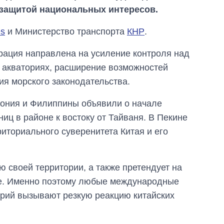
 защитой национальных интересов.
es
и Министерство транспорта
КНР
.
ерация направлена на усиление контроля над
 акваториях, расширение возможностей
я морского законодательства.
пония и Филиппины объявили о начале
иц в районе к востоку от Тайваня. В Пекине
иториального суверенитета Китая и его
Как изменился
ю своей территории, а также претендует на
бюджет
Министерства
оне. Именно поэтому любые международные
обороны за 13 лет
орий вызывают резкую реакцию китайских
войны с россией