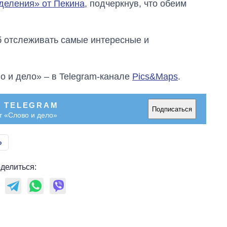
тделения» от Пекина
, подчеркнув, что обеим
об отслеживать самые интересные и
о и дело» – в Telegram-канале
Pics&Maps
.
В TELEGRAM
Подписаться
т «Слово и дело»
о
делиться: