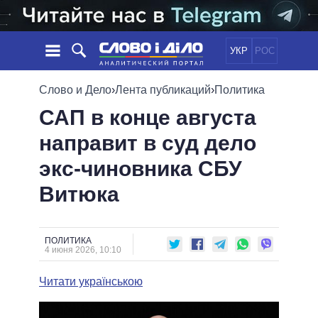
УКР
РОС
НОВОСТИ
Слово и Дело
›
Лента публикаций
›
Политика
САП в конце августа
ОБЕЩАНИЯ
ЛЕНТА
ПОЛИТИКА
направит в суд дело
СОБЫТИЯ
ЭКОНОМИКА
ПОЛИТИКИ
экс-чиновника СБУ
СТАТЬИ
ОБЩЕСТВО
ИНФОГРАФИКА
МНЕНИЯ
МИР
ВСЕ ПОЛИТИКИ
Витюка
ОБЗОРЫ
ПРЕЗИДЕНТ И ОФИС
ВИДЕО
ДАЙДЖЕСТЫ
ВЕРХОВНАЯ РАДА
ПОЛИТИКА
ПОДДЕРЖАТЬ
КАБИНЕТ МИНИСТРОВ
4 июня 2026, 10:10
ГЛАВЫ ОБЛАДМИНИСТРАЦИЙ
СРАВНЕНИЕ ПОЛИТИКОВ
Читати українською
МЭРЫ
ВСЕ ПЕРСОНЫ