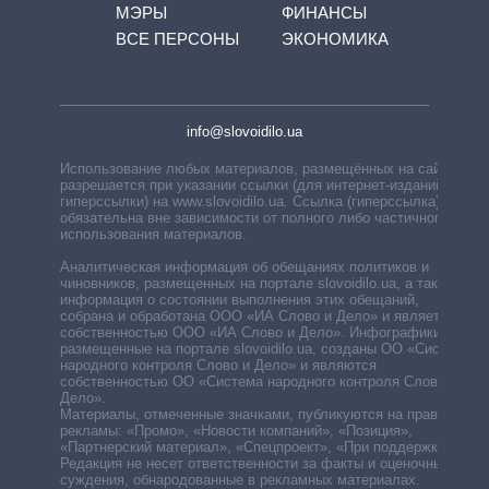
МЭРЫ
ФИНАНСЫ
ВСЕ ПЕРСОНЫ
ЭКОНОМИКА
info@slovoidilo.ua
Использование любых материалов, размещённых на сайте,
разрешается при указании ссылки (для интернет-изданий —
гиперссылки) на www.slovoidilo.ua. Ссылка (гиперссылка)
обязательна вне зависимости от полного либо частичного
использования материалов.
Аналитическая информация об обещаниях политиков и
чиновников, размещенных на портале slovoidilo.ua, а также
информация о состоянии выполнения этих обещаний,
собрана и обработана ООО «ИА Слово и Дело» и является
собственностью ООО «ИА Слово и Дело». Инфографики,
размещенные на портале slovoidilo.ua, созданы ОО «Система
народного контроля Слово и Дело» и являются
собственностью ОО «Система народного контроля Слово и
Дело».
Материалы, отмеченные значками, публикуются на правах
рекламы: «Промо», «Новости компаний», «Позиция»,
«Партнерский материал», «Спецпроект», «При поддержке».
Редакция не несет ответственности за факты и оценочные
суждения, обнародованные в рекламных материалах.