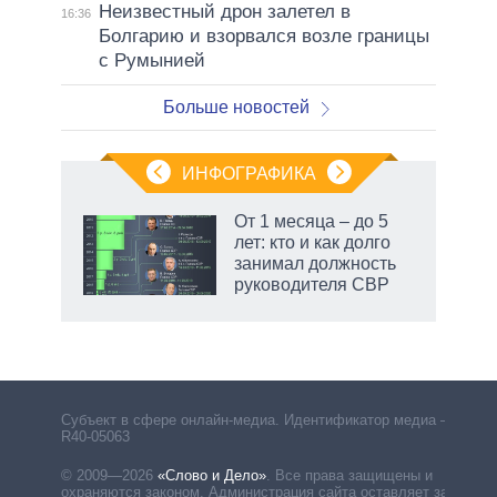
Неизвестный дрон залетел в
16:36
Болгарию и взорвался возле границы
с Румынией
Больше новостей
ИНФОГРАФИКА
 как
От 1 месяца – до 5
чипы
лет: кто и как долго
ды и
занимал должность
т на
руководителя СВР
Субъект в сфере онлайн-медиа. Идентификатор медиа –
R40-05063
© 2009—2026
«Слово и Дело»
.
Все права защищены и
охраняются законом. Администрация сайта оставляет за