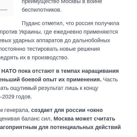
преимущество Москвы в войне
магистратуру и
аспирантуру
беспилотников.
Пуданc отметил, что россия получила
 против Украины, где ежедневно применяются
шевых ударных аппаратов до дальнобойных
 постоянно тестировать новые решения
едрять их в производство.
 НАТО пока отстают в темпах наращивания
еньший боевой опыт их применения.
Часть
ать ощутимый результат лишь к концу
–2029 годов.
м генерала,
создает для россии «окно
ценивая баланс сил,
Москва может считать
благоприятным для потенциальных действий