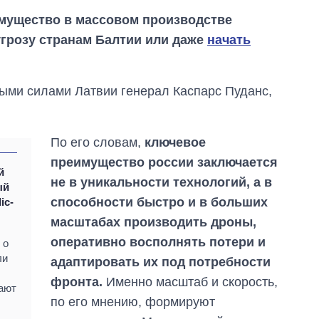
имущество в массовом производстве
угрозу странам Балтии или даже
начать
ми силами Латвии генерал Каспарс Пуданc,
По его словам,
ключевое
преимущество россии заключается
й
не в уникальности технологий, а в
ый
способности быстро и в больших
ic-
масштабах производить дроны,
оперативно восполнять потери и
 о
Как за 10 лет
ли
адаптировать их под потребности
изменилось
фронта.
Именно масштаб и скорость,
количество
ают
поступающих в
по его мнению, формируют
бакалавриат,