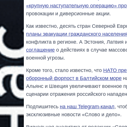
«крупную наступательную операцию» пр
провокации и диверсионные акции.
Как известно, десять стран Северной Ев
планы эвакуации гражданского населени
конфликта в регионе. А Эстония, Латвия 
соглашение
о действиях в случае массов
военной угрозы.
Кроме того, стало известно, что
НАТО пре
оборонный форпост в Балтийском море
на
Альянс и Швеция увеличивают военное п
сценарии отражения российского нападен
Подпишитесь
на наш Telegram-канал
, чт
эксклюзивные новости «Слово и дело».