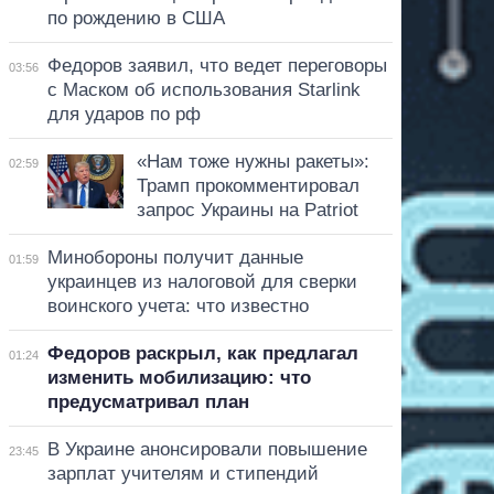
по рождению в США
Федоров заявил, что ведет переговоры
03:56
с Маском об использования Starlink
для ударов по рф
«Нам тоже нужны ракеты»:
02:59
Трамп прокомментировал
запрос Украины на Patriot
Минобороны получит данные
01:59
украинцев из налоговой для сверки
воинского учета: что известно
Федоров раскрыл, как предлагал
01:24
изменить мобилизацию: что
предусматривал план
В Украине анонсировали повышение
23:45
зарплат учителям и стипендий