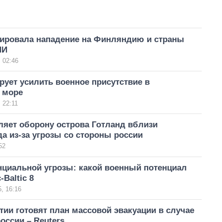
нировала нападение на Финляндию и страны
МИ
 02:46
ует усилить военное присутствие в
 море
 22:11
ляет оборону острова Готланд вблизи
а из-за угрозы со стороны россии
52
нциальной угрозы: какой военный потенциал
-Baltic 8
, 16:16
ии готовят план массовой эвакуации в случае
оссии – Reuters