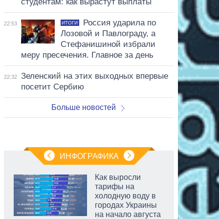
студентам: как вырастут выплаты
Россия ударила по
ИТОГИ
22:53
Лозовой и Павлограду, а
Стефанишиной избрали
меру пресечения. Главное за день
Зеленский на этих выходных впервые
22:32
посетит Сербию
Больше новостей
ИНФОГРАФИКА
Как выросли
тарифы на
холодную воду в
городах Украины
на начало августа