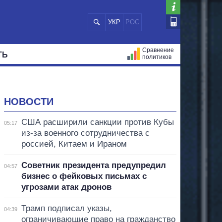
УКР
РОС
Сравнение
ТЬ
политиков
СТРАЦИЙ
МЭРЫ
ВСЕ ПЕРСОНЫ
НОВОСТИ
США расширили санкции против Кубы
05:17
из-за военного сотрудничества с
россией, Китаем и Ираном
Советник президента предупредил
04:57
бизнес о фейковых письмах с
угрозами атак дронов
Трамп подписал указы,
04:39
ограничивающие право на гражданство