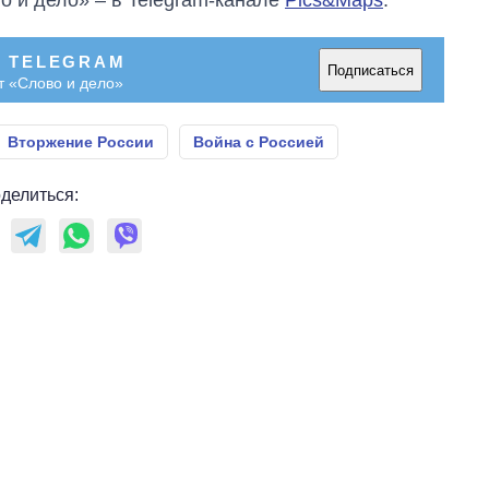
о и дело» – в Telegram-канале
Pics&Maps
.
В TELEGRAM
Подписаться
т «Слово и дело»
Вторжение России
Война с Россией
делиться: