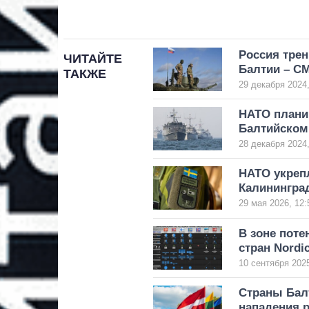
Россия тре
ЧИТАЙТЕ
Балтии – С
ТАКЖЕ
29 декабря 2024,
НАТО планир
Балтийском
28 декабря 2024,
НАТО укреп
Калининград
29 мая 2026, 12:
В зоне поте
стран Nordic
10 сентября 2025
Страны Балт
нападения р