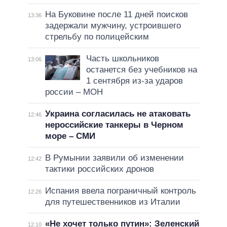
На Буковине после 11 дней поисков
13:36
задержали мужчину, устроившего
стрельбу по полицейским
Часть школьников
13:06
останется без учебников на
1 сентября из-за ударов
россии – МОН
Украина согласилась не атаковать
12:46
нероссийские танкеры в Черном
море – СМИ
В Румынии заявили об изменении
12:42
тактики российских дронов
Испания ввела пограничный контроль
12:26
для путешественников из Италии
«Не хочет только путин»: Зеленский
12:10