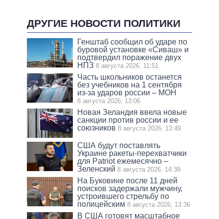
ДРУГИЕ НОВОСТИ ПОЛИТИКИ
Генштаб сообщил об ударе по
буровой установке «Сиваш» и
подтвердил поражение двух
НПЗ
8 августа 2026, 11:51
Часть школьников останется
без учебников на 1 сентября
из-за ударов россии – МОН
8 августа 2026, 13:06
Новая Зеландия ввела новые
санкции против россии и ее
союзников
8 августа 2026, 13:49
США будут поставлять
Украине ракеты-перехватчики
для Patriot ежемесячно –
Зеленский
8 августа 2026, 14:39
На Буковине после 11 дней
поисков задержали мужчину,
устроившего стрельбу по
полицейским
8 августа 2026, 13:36
В США готовят масштабное