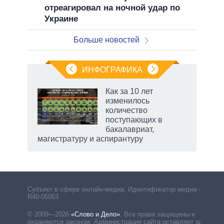
отреагировал на ночной удар по
Украине
Больше новостей
ИНФОГРАФИКА
 как
Как за 10 лет
чипы
изменилось
ды и
количество
т на
поступающих в
бакалавриат,
магистратуру и аспирантуру
Субъект в сфере онлайн-медиа. Идентификатор медиа –
R40-05063
© 2009—2026
«Слово и Дело»
.
Все права защищены и
охраняются законом. Администрация сайта оставляет за