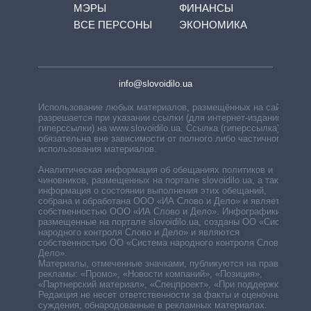
МЭРЫ
ФИНАНСЫ
ВСЕ ПЕРСОНЫ
ЭКОНОМИКА
info@slovoidilo.ua
Использование любых материалов, размещённых на сайте,
разрешается при указании ссылки (для интернет-изданий —
гиперссылки) на www.slovoidilo.ua. Ссылка (гиперссылка)
обязательна вне зависимости от полного либо частичного
использования материалов.
Аналитическая информация об обещаниях политиков и
чиновников, размещенных на портале slovoidilo.ua, а также
информация о состоянии выполнения этих обещаний,
собрана и обработана ООО «ИА Слово и Дело» и является
собственностью ООО «ИА Слово и Дело». Инфографики,
размещенные на портале slovoidilo.ua, созданы ОО «Система
народного контроля Слово и Дело» и являются
собственностью ОО «Система народного контроля Слово и
Дело».
Материалы, отмеченные значками, публикуются на правах
рекламы: «Промо», «Новости компаний», «Позиция»,
«Партнерский материал», «Спецпроект», «При поддержке».
Редакция не несет ответственности за факты и оценочные
суждения, обнародованные в рекламных материалах.