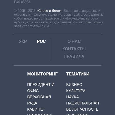
R40-05063
© 2009—2026
«Слово и Дело»
.
Все права защищены и
охраняются законом. Администрация сайта оставляет за
собой право не соглашаться с информацией, которая
публикуется на сайте, владельцами или авторами которой
являются третьи лица.
УКР
РОС
О НАС
КОНТАКТЫ
ПРАВИЛА
МОНИТОРИНГ
ТЕМАТИКИ
ПРЕЗИДЕНТ И
БИЗНЕС
ОФИС
КУЛЬТУРА
ВЕРХОВНАЯ
НАУКА
РАДА
НАЦИОНАЛЬНАЯ
КАБИНЕТ
БЕЗОПАСНОСТЬ