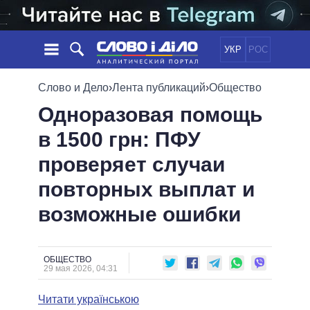
УКР
РОС
НОВОСТИ
Слово и Дело
›
Лента публикаций
›
Общество
Одноразовая помощь
ОБЕЩАНИЯ
ЛЕНТА
ПОЛИТИКА
в 1500 грн: ПФУ
СОБЫТИЯ
ЭКОНОМИКА
ПОЛИТИКИ
проверяет случаи
СТАТЬИ
ОБЩЕСТВО
ИНФОГРАФИКА
МНЕНИЯ
МИР
ВСЕ ПОЛИТИКИ
повторных выплат и
ОБЗОРЫ
ПРЕЗИДЕНТ И ОФИС
возможные ошибки
ВИДЕО
ДАЙДЖЕСТЫ
ВЕРХОВНАЯ РАДА
ПОДДЕРЖАТЬ
КАБИНЕТ МИНИСТРОВ
ГЛАВЫ ОБЛАДМИНИСТРАЦИЙ
ОБЩЕСТВО
СРАВНЕНИЕ ПОЛИТИКОВ
29 мая 2026, 04:31
МЭРЫ
Читати українською
ВСЕ ПЕРСОНЫ