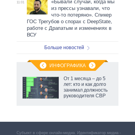
«Бывали случаи, когда мы
11:01
из прессы узнавали, что
что-то потеряно». Спикер
ГОС Трегубов о спорах с DeepState,
работе с Драпатым и изменениях в
ВСУ
Больше новостей
ИНФОГРАФИКА
От 1 месяца – до 5
лет: кто и как долго
занимал должность
ет
руководителя СВР
маги
Субъект в сфере онлайн-медиа. Идентификатор медиа –