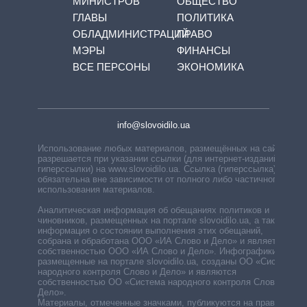
МИНИСТРОВ
ОБЩЕСТВО
ГЛАВЫ
ПОЛИТИКА
ОБЛАДМИНИСТРАЦИЙ
ПРАВО
МЭРЫ
ФИНАНСЫ
ВСЕ ПЕРСОНЫ
ЭКОНОМИКА
info@slovoidilo.ua
Использование любых материалов, размещённых на сайте,
разрешается при указании ссылки (для интернет-изданий —
гиперссылки) на www.slovoidilo.ua. Ссылка (гиперссылка)
обязательна вне зависимости от полного либо частичного
использования материалов.
Аналитическая информация об обещаниях политиков и
чиновников, размещенных на портале slovoidilo.ua, а также
информация о состоянии выполнения этих обещаний,
собрана и обработана ООО «ИА Слово и Дело» и является
собственностью ООО «ИА Слово и Дело». Инфографики,
размещенные на портале slovoidilo.ua, созданы ОО «Система
народного контроля Слово и Дело» и являются
собственностью ОО «Система народного контроля Слово и
Дело».
Материалы, отмеченные значками, публикуются на правах