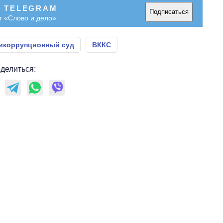
В TELEGRAM
Подписаться
т «Слово и дело»
икоррупционный суд
ВККС
делиться: