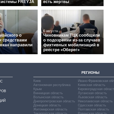
системы FREYJA
есть жертвы
6 августа
мойского о
Чиновникам ТЦК сообщили
и средствами
о подозрении из-за случаев
нка» направили
фиктивных мобилизаций в
реестре «Оберег»
РЕГИОНЫ
Киев
Ивано-Франковская об
ИС
Автономная республика
Киевская область
Крым
Кировоградская област
РОВ
Винницкая область
Луганская область
Волынская область
Львовская область
ЦИЙ
Днепропетровская область
Николаевская область
Донецкая область
Одесская область
Житомирская область
Полтавская область
Закарпатская область
Ровенская область