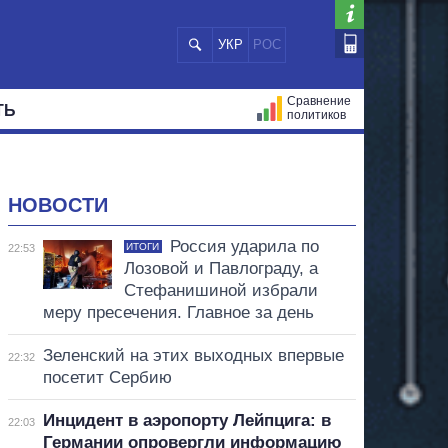
УКР
РОС
Сравнение
ТЬ
политиков
СТРАЦИЙ
МЭРЫ
ВСЕ ПЕРСОНЫ
НОВОСТИ
Россия ударила по
ИТОГИ
22:53
Лозовой и Павлограду, а
Стефанишиной избрали
меру пресечения. Главное за день
Зеленский на этих выходных впервые
22:32
посетит Сербию
Инцидент в аэропорту Лейпцига: в
22:03
Германии опровергли информацию