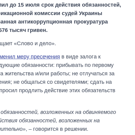
л до 15 июля срок действия обязанностей,
икационной комиссии судей Украины
ванная антикоррупционная прокуратура
576 тысяч гривен.
щает «Слово и дело».
менил меру пресечения
в виде залога к
едующие обязанности: прибывать по первому
 жительства и/или работы; не отлучаться за
ния; не общаться со свидетелями; сдать на
просил продлить действие этих обязательств
Сколько
 обязанностей, возложенных на обвиняемого
картофеля
ействия обязанностей, возложенных на
выращивали в
Украине до и во
ючительно»
, – говорится в решении.
время большой