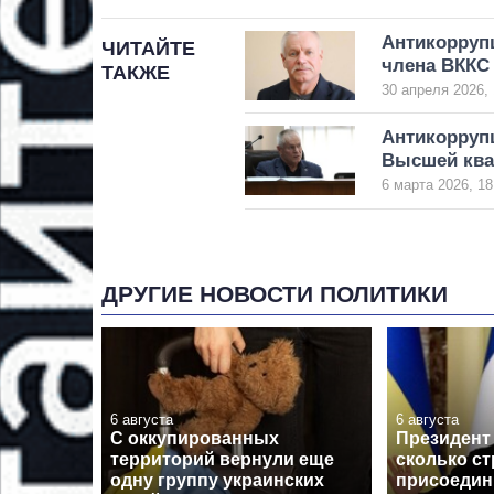
Антикорруп
ЧИТАЙТЕ
члена ВККС
ТАКЖЕ
30 апреля 2026, 
Антикоррупц
Высшей ква
6 марта 2026, 18
ДРУГИЕ НОВОСТИ ПОЛИТИКИ
6 августа
6 августа
С оккупированных
Президент 
территорий вернули еще
сколько ст
одну группу украинских
присоедин