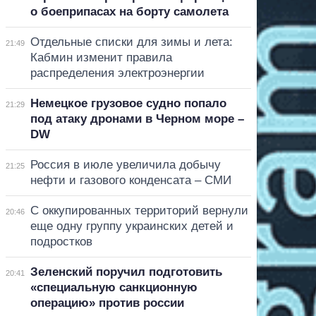
о боеприпасах на борту самолета
Отдельные списки для зимы и лета:
21:49
Кабмин изменит правила
распределения электроэнергии
Немецкое грузовое судно попало
21:29
под атаку дронами в Черном море –
DW
Россия в июле увеличила добычу
21:25
нефти и газового конденсата – СМИ
С оккупированных территорий вернули
20:46
еще одну группу украинских детей и
подростков
Зеленский поручил подготовить
20:41
«специальную санкционную
операцию» против россии