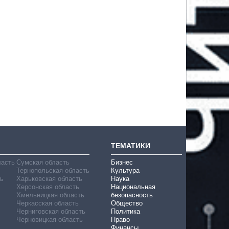
ТЕМАТИКИ
ласть
Сумская область
Бизнес
Тернопольская область
Культура
ь
Харьковская область
Наука
Херсонская область
Национальная
Хмельницкая область
безопасность
Черкасская область
Общество
Черниговская область
Политика
Черновицкая область
Право
Финансы