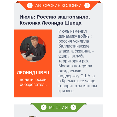
АВТОРСКИЕ КОЛОНКИ
а ли
Июль: Россию заштормило.
Зел
?
Колонка Леонида Швеца
Кол
 и
Июль изменил
о
динамику войны:
россия усилила
 но
баллистические
на к
атаки, а Украина –
удары вглубь
руем
территории рф.
Москва потеряла
от
ожидаемую
ЛЕОНИД ШВЕЦ
ЛЕО
поддержку США, а
политический
пол
в Кремль все чаще
обозреватель
обо
говорят о затяжном
щита
кризисе.
 сети
МНЕНИЯ
овым
акам.