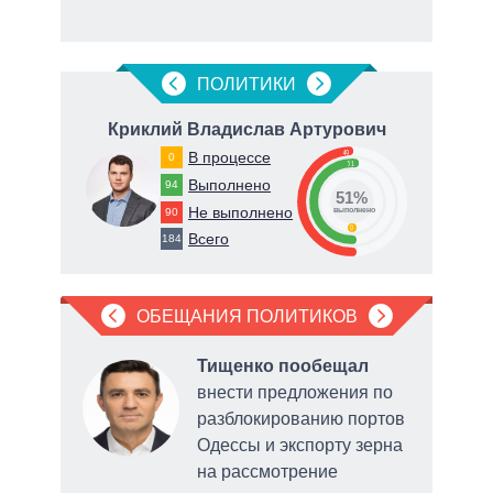
рф
ПОЛИТИКИ
ч
Криклий Владислав Артурович
49
В процессе
0
51
Выполнено
94
51%
Не выполнено
78
90
о
выполнено
0
Всего
184
ОБЕЩАНИЯ ПОЛИТИКОВ
ал
Тищенко пообещал
внести предложения по
разблокированию портов
ела
Одессы и экспорту зерна
2026
на рассмотрение