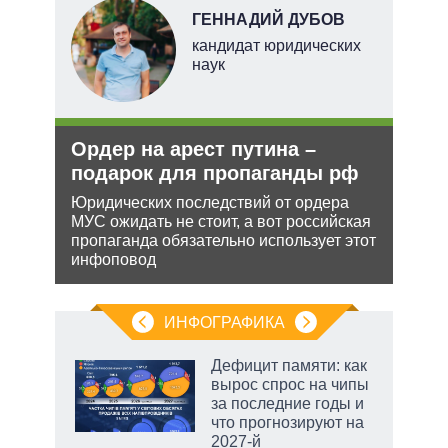
Н
ГЕННАДИЙ ДУБОВ
кандидат юридических
наук
ли
Ордер на арест путина –
Зая
ти в
подарок для пропаганды рф
яде
пут
Юридических последствий от ордера
экс
МУС ожидать не стоит, а вот российская
ь с
пропаганда обязательно использует этот
 это
Бела
инфоповод
 для
мише
НАТО
нача
ИНФОГРАФИКА
Дефицит памяти: как
вырос спрос на чипы
за последние годы и
ет
что прогнозируют на
2027-й