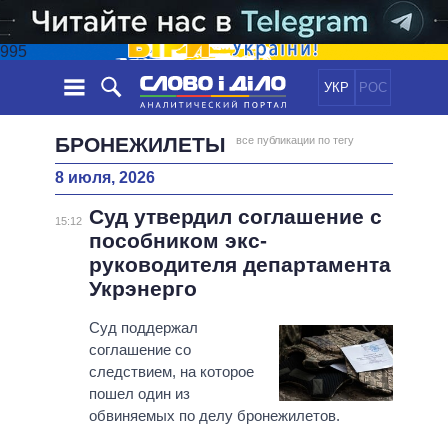
995
УКР
РОС
НОВОСТИ
БРОНЕЖИЛЕТЫ
все публикации по тегу
8 июля, 2026
ОБЕЩАНИЯ
ЛЕНТА
ПОЛИТИКА
Суд утвердил соглашение с
СОБЫТИЯ
ЭКОНОМИКА
15:12
ПОЛИТИКИ
пособником экс-
СТАТЬИ
ОБЩЕСТВО
руководителя департамента
ИНФОГРАФИКА
МНЕНИЯ
МИР
ВСЕ ПОЛИТИКИ
Укрэнерго
ОБЗОРЫ
ПРЕЗИДЕНТ И ОФИС
ВИДЕО
Суд поддержал
ДАЙДЖЕСТЫ
ВЕРХОВНАЯ РАДА
соглашение со
ПОДДЕРЖАТЬ
КАБИНЕТ МИНИСТРОВ
следствием, на которое
ГЛАВЫ ОБЛАДМИНИСТРАЦИЙ
пошел один из
СРАВНЕНИЕ ПОЛИТИКОВ
обвиняемых по делу бронежилетов.
МЭРЫ