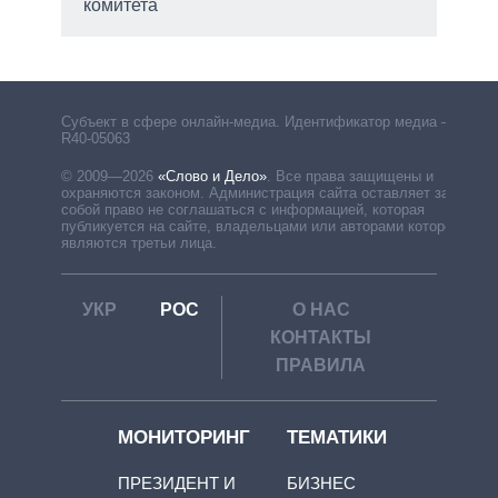
комитета
Субъект в сфере онлайн-медиа. Идентификатор медиа –
R40-05063
© 2009—2026
«Слово и Дело»
.
Все права защищены и
охраняются законом. Администрация сайта оставляет за
собой право не соглашаться с информацией, которая
публикуется на сайте, владельцами или авторами которой
являются третьи лица.
УКР
РОС
О НАС
КОНТАКТЫ
ПРАВИЛА
МОНИТОРИНГ
ТЕМАТИКИ
ПРЕЗИДЕНТ И
БИЗНЕС