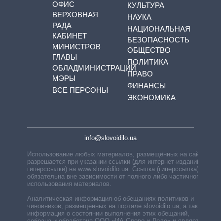
ОФИС
КУЛЬТУРА
ВЕРХОВНАЯ
НАУКА
РАДА
НАЦИОНАЛЬНАЯ
КАБИНЕТ
БЕЗОПАСНОСТЬ
МИНИСТРОВ
ОБЩЕСТВО
ГЛАВЫ
ПОЛИТИКА
ОБЛАДМИНИСТРАЦИЙ
ПРАВО
МЭРЫ
ФИНАНСЫ
ВСЕ ПЕРСОНЫ
ЭКОНОМИКА
info@slovoidilo.ua
Использование любых материалов, размещённых на сайте,
разрешается при указании ссылки (для интернет-изданий —
гиперссылки) на www.slovoidilo.ua. Ссылка (гиперссылка)
обязательна вне зависимости от полного либо частичного
использования материалов.
Аналитическая информация об обещаниях политиков и
чиновников, размещенных на портале slovoidilo.ua, а также
информация о состоянии выполнения этих обещаний,
собрана и обработана ООО «ИА Слово и Дело» и является