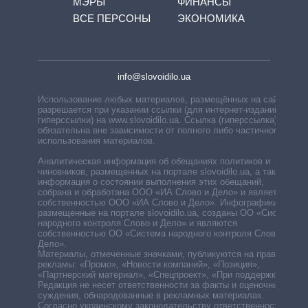
МЭРЫ
ФИНАНСЫ
ВСЕ ПЕРСОНЫ
ЭКОНОМИКА
info@slovoidilo.ua
Использование любых материалов, размещённых на сайте,
разрешается при указании ссылки (для интернет-изданий —
гиперссылки) на www.slovoidilo.ua. Ссылка (гиперссылка)
обязательна вне зависимости от полного либо частичного
использования материалов.
Аналитическая информация об обещаниях политиков и
чиновников, размещенных на портале slovoidilo.ua, а также
информация о состоянии выполнения этих обещаний,
собрана и обработана ООО «ИА Слово и Дело» и является
собственностью ООО «ИА Слово и Дело». Инфографики,
размещенные на портале slovoidilo.ua, созданы ОО «Система
народного контроля Слово и Дело» и являются
собственностью ОО «Система народного контроля Слово и
Дело».
Материалы, отмеченные значками, публикуются на правах
рекламы: «Промо», «Новости компаний», «Позиция»,
«Партнерский материал», «Спецпроект», «При поддержке».
Редакция не несет ответственности за факты и оценочные
суждения, обнародованные в рекламных материалах.
Согласно украинскому законодательству ответственность за