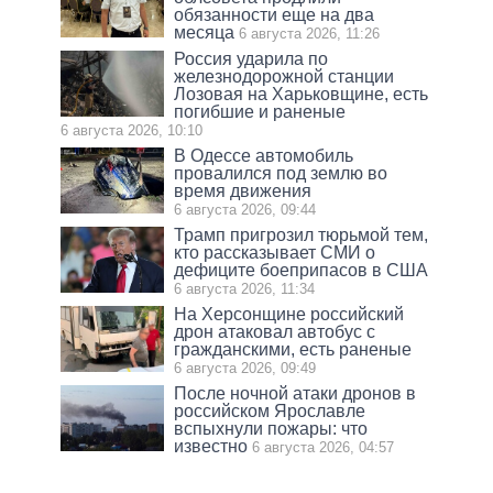
обязанности еще на два
месяца
6 августа 2026, 11:26
Россия ударила по
железнодорожной станции
Лозовая на Харьковщине, есть
погибшие и раненые
6 августа 2026, 10:10
В Одессе автомобиль
провалился под землю во
время движения
6 августа 2026, 09:44
Трамп пригрозил тюрьмой тем,
кто рассказывает СМИ о
дефиците боеприпасов в США
6 августа 2026, 11:34
На Херсонщине российский
дрон атаковал автобус с
гражданскими, есть раненые
6 августа 2026, 09:49
После ночной атаки дронов в
российском Ярославле
вспыхнули пожары: что
известно
6 августа 2026, 04:57