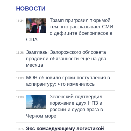
НОВОСТИ
Трамп пригрозил тюрьмой
11:34
тем, кто рассказывает СМИ
о дефиците боеприпасов в
США
Замглавы Запорожского облсовета
11:26
продлили обязанности еще на два
месяца
МОН обновило сроки поступления в
11:09
аспирантуру: что изменилось
Зеленский подтвердил
11:00
поражение двух НПЗ в
россии и судов врага в
Черном море
Экс-командующему логистикой
10:35