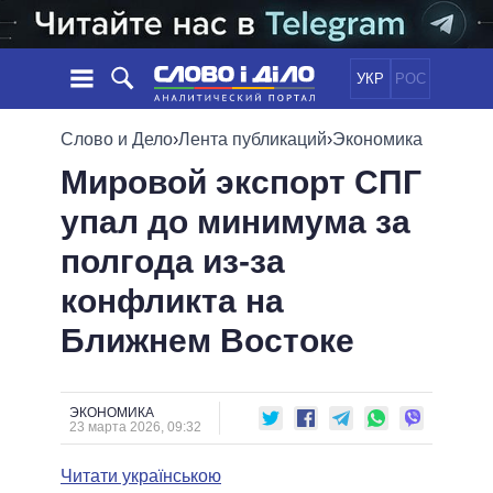
УКР
РОС
НОВОСТИ
Слово и Дело
›
Лента публикаций
›
Экономика
Мировой экспорт СПГ
ОБЕЩАНИЯ
ЛЕНТА
ПОЛИТИКА
упал до минимума за
СОБЫТИЯ
ЭКОНОМИКА
ПОЛИТИКИ
полгода из-за
СТАТЬИ
ОБЩЕСТВО
ИНФОГРАФИКА
МНЕНИЯ
МИР
ВСЕ ПОЛИТИКИ
конфликта на
ОБЗОРЫ
ПРЕЗИДЕНТ И ОФИС
Ближнем Востоке
ВИДЕО
ДАЙДЖЕСТЫ
ВЕРХОВНАЯ РАДА
ПОДДЕРЖАТЬ
КАБИНЕТ МИНИСТРОВ
ГЛАВЫ ОБЛАДМИНИСТРАЦИЙ
ЭКОНОМИКА
СРАВНЕНИЕ ПОЛИТИКОВ
23 марта 2026, 09:32
МЭРЫ
Читати українською
ВСЕ ПЕРСОНЫ