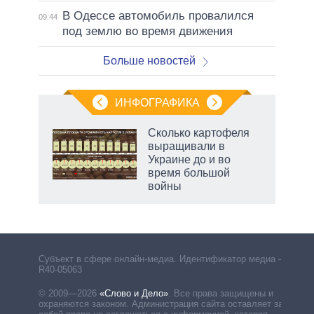
В Одессе автомобиль провалился
09:44
под землю во время движения
Больше новостей
ИНФОГРАФИКА
Сколько картофеля
о
выращивали в
Украине до и во
время большой
ic
войны
рф
Субъект в сфере онлайн-медиа. Идентификатор медиа –
R40-05063
© 2009—2026
«Слово и Дело»
.
Все права защищены и
охраняются законом. Администрация сайта оставляет за