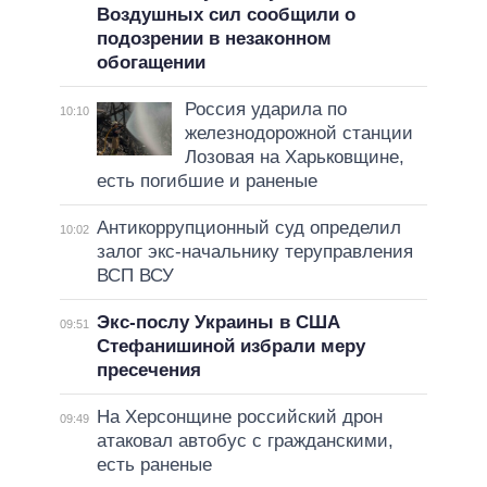
Воздушных сил сообщили о
подозрении в незаконном
обогащении
Россия ударила по
10:10
железнодорожной станции
Лозовая на Харьковщине,
есть погибшие и раненые
Антикоррупционный суд определил
10:02
залог экс-начальнику теруправления
ВСП ВСУ
Экс-послу Украины в США
09:51
Стефанишиной избрали меру
пресечения
На Херсонщине российский дрон
09:49
атаковал автобус с гражданскими,
есть раненые