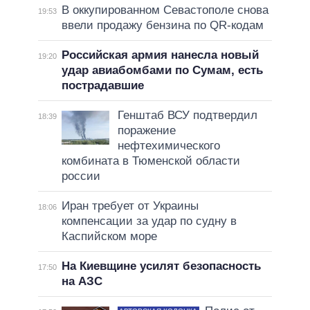
В оккупированном Севастополе снова
19:53
ввели продажу бензина по QR-кодам
Российская армия нанесла новый
19:20
удар авиабомбами по Сумам, есть
пострадавшие
Генштаб ВСУ подтвердил
18:39
поражение
нефтехимического
комбината в Тюменской области
россии
Иран требует от Украины
18:06
компенсации за удар по судну в
Каспийском море
На Киевщине усилят безопасность
17:50
на АЗС