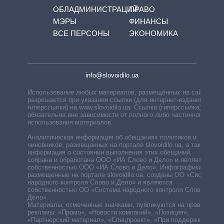
ОБЛАДМИНИСТРАЦИЙ
ПРАВО
МЭРЫ
ФИНАНСЫ
ВСЕ ПЕРСОНЫ
ЭКОНОМИКА
info@slovoidilo.ua
Использование любых материалов, размещённых на сайте,
разрешается при указании ссылки (для интернет-изданий —
гиперссылки) на www.slovoidilo.ua. Ссылка (гиперссылка)
обязательна вне зависимости от полного либо частичного
использования материалов.
Аналитическая информация об обещаниях политиков и
чиновников, размещенных на портале slovoidilo.ua, а также
информация о состоянии выполнения этих обещаний,
собрана и обработана ООО «ИА Слово и Дело» и является
собственностью ООО «ИА Слово и Дело». Инфографики,
размещенные на портале slovoidilo.ua, созданы ОО «Система
народного контроля Слово и Дело» и являются
собственностью ОО «Система народного контроля Слово и
Дело».
Материалы, отмеченные значками, публикуются на правах
рекламы: «Промо», «Новости компаний», «Позиция»,
«Партнерский материал», «Спецпроект», «При поддержке».