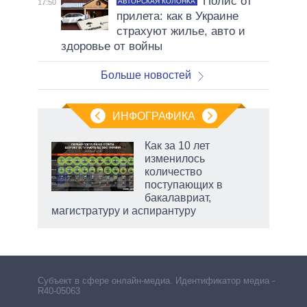
Полис от
АВТОРСКАЯ КОЛОНКА
17:50
прилета: как в Украине
страхуют жилье, авто и
здоровье от войны
Больше новостей
ИНФОГРАФИКА
Как за 10 лет
изменилось
количество
ет
поступающих в
бакалавриат,
магистратуру и аспирантуру
чино
Субъект в сфере онлайн-медиа. Идентификатор медиа –
R40-05063