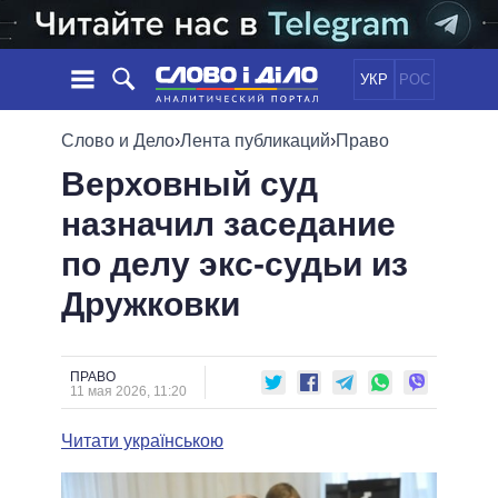
УКР
РОС
НОВОСТИ
Слово и Дело
›
Лента публикаций
›
Право
Верховный суд
ОБЕЩАНИЯ
ЛЕНТА
ПОЛИТИКА
назначил заседание
СОБЫТИЯ
ЭКОНОМИКА
ПОЛИТИКИ
по делу экс-судьи из
СТАТЬИ
ОБЩЕСТВО
ИНФОГРАФИКА
МНЕНИЯ
МИР
ВСЕ ПОЛИТИКИ
Дружковки
ОБЗОРЫ
ПРЕЗИДЕНТ И ОФИС
ВИДЕО
ДАЙДЖЕСТЫ
ВЕРХОВНАЯ РАДА
ПРАВО
ПОДДЕРЖАТЬ
КАБИНЕТ МИНИСТРОВ
11 мая 2026, 11:20
ГЛАВЫ ОБЛАДМИНИСТРАЦИЙ
СРАВНЕНИЕ ПОЛИТИКОВ
Читати українською
МЭРЫ
ВСЕ ПЕРСОНЫ