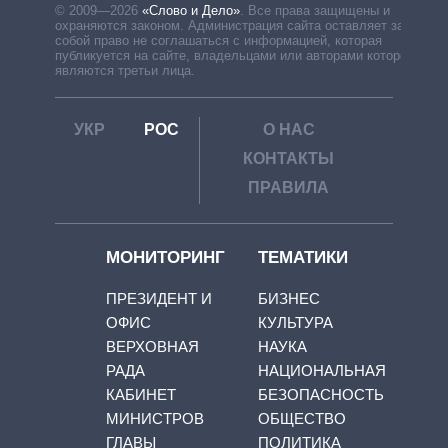
© 2009—2026
«Слово и Дело»
.
Все права защищены и
охраняются законом. Администрация сайта оставляет за
собой право не соглашаться с информацией, которая
публикуется на сайте, владельцами или авторами которой
являются третьи лица.
УКР
РОС
О НАС
КОНТАКТЫ
ПРАВИЛА
МОНИТОРИНГ
ТЕМАТИКИ
ПРЕЗИДЕНТ И
БИЗНЕС
ОФИС
КУЛЬТУРА
ВЕРХОВНАЯ
НАУКА
РАДА
НАЦИОНАЛЬНАЯ
КАБИНЕТ
БЕЗОПАСНОСТЬ
МИНИСТРОВ
ОБЩЕСТВО
ГЛАВЫ
ПОЛИТИКА