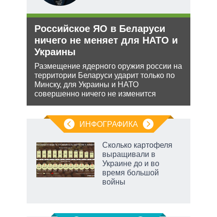
Российское ЯО в Беларуси
Зая
ничего не меняет для НАТО и
яде
Украины
пут
экс
ения
Размещение ядерного оружия россии на
территории Беларуси ударит только по
Бела
ляет
Минску, для Украины и НАТО
мише
совершенно ничего не изменится
НАТО
нача
ИНФОГРАФИКА
Сколько картофеля
выращивали в
Украине до и во
ет
время большой
войны
маги