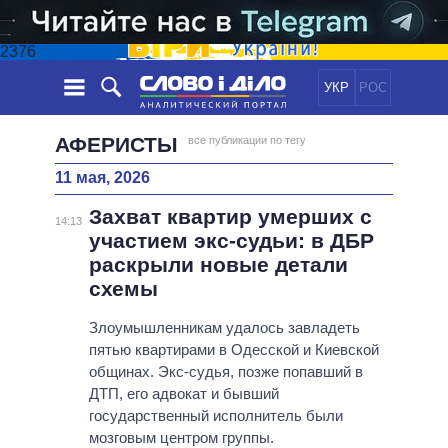
2376
УКР
РОС
НОВОСТИ
АФЕРИСТЫ
все публикации по тегу
11 мая, 2026
ОБЕЩАНИЯ
ЛЕНТА
ПОЛИТИКА
Захват квартир умерших с
СОБЫТИЯ
ЭКОНОМИКА
14:13
ПОЛИТИКИ
участием экс-судьи: в ДБР
СТАТЬИ
ОБЩЕСТВО
раскрыли новые детали
ИНФОГРАФИКА
МНЕНИЯ
МИР
ВСЕ ПОЛИТИКИ
схемы
ОБЗОРЫ
ПРЕЗИДЕНТ И ОФИС
ВИДЕО
Злоумышленникам удалось завладеть
ДАЙДЖЕСТЫ
ВЕРХОВНАЯ РАДА
пятью квартирами в Одесской и Киевской
ПОДДЕРЖАТЬ
КАБИНЕТ МИНИСТРОВ
общинах. Экс-судья, позже попавший в
ГЛАВЫ ОБЛАДМИНИСТРАЦИЙ
ДТП, его адвокат и бывший
СРАВНЕНИЕ ПОЛИТИКОВ
государственный исполнитель были
МЭРЫ
мозговым центром группы.