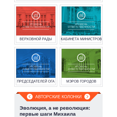
УРОВЕНЬ
УРОВЕНЬ
ОТВЕТСТВЕННОСТИ
ОТВЕТСТВЕННОСТИ
ВЕРХОВНОЙ РАДЫ
КАБИНЕТА МИНИСТРОВ
УРОВЕНЬ
УРОВЕНЬ
ОТВЕТСТВЕННОСТИ
ОТВЕТСТВЕННОСТИ
ПРЕДСЕДАТЕЛЕЙ ОГА
МЭРОВ ГОРОДОВ
АВТОРСКИЕ КОЛОНКИ
а ли
Эволюция, а не революция:
Охо
?
первые шаги Михаила
ли 