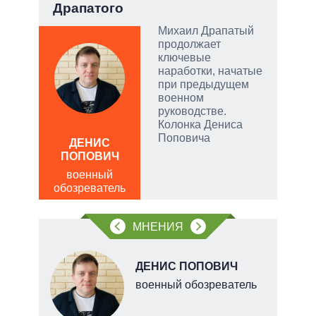
Драпатого
соб
 и
о
Михаил Драпатый
продолжает
 но
ключевые
на к
наработки, начатые
при предыдущем
руем
военном
руководстве.
от
Колонка Дениса
Поповича
ДЕНИС
Д
ПОПОВИЧ
ПО
военный
в
щита
обозреватель
обо
 сети
МНЕНИЯ
овым
акам.
О
ДЕНИС ПОПОВИЧ
перт
военный обозреватель