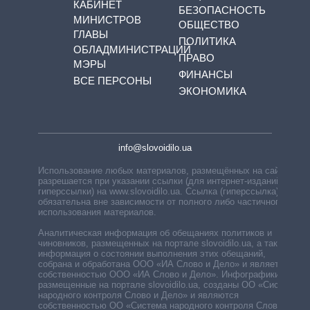
КАБИНЕТ
БЕЗОПАСНОСТЬ
МИНИСТРОВ
ОБЩЕСТВО
ГЛАВЫ
ПОЛИТИКА
ОБЛАДМИНИСТРАЦИЙ
ПРАВО
МЭРЫ
ФИНАНСЫ
ВСЕ ПЕРСОНЫ
ЭКОНОМИКА
info@slovoidilo.ua
Использование любых материалов, размещённых на сайте,
разрешается при указании ссылки (для интернет-изданий —
гиперссылки) на www.slovoidilo.ua. Ссылка (гиперссылка)
обязательна вне зависимости от полного либо частичного
использования материалов.
Аналитическая информация об обещаниях политиков и
чиновников, размещенных на портале slovoidilo.ua, а также
информация о состоянии выполнения этих обещаний,
собрана и обработана ООО «ИА Слово и Дело» и является
собственностью ООО «ИА Слово и Дело». Инфографики,
размещенные на портале slovoidilo.ua, созданы ОО «Система
народного контроля Слово и Дело» и являются
собственностью ОО «Система народного контроля Слово и