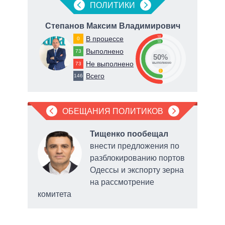
ПОЛИТИКИ
Степанов Максим Владимирович
Дуб
50
В процессе
0
50
63
Выполнено
73
50%
Не выполнено
73
о
выполнено
0
Всего
146
ОБЕЩАНИЯ ПОЛИТИКОВ
Тищенко пообещал
внести предложения по
разблокированию портов
Одессы и экспорту зерна
о
на рассмотрение
комитета
выде