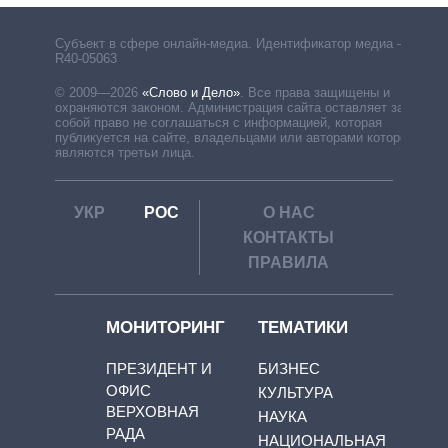
Субъект в сфере онлайн-медиа. Идентификатор медиа –
R40-05063
© 2009—2026
«Слово и Дело»
.
Все права защищены и
охраняются законом. Администрация сайта оставляет за
собой право не соглашаться с информацией, которая
публикуется на сайте, владельцами или авторами которой
являются третьи лица.
УКР
РОС
О НАС
КОНТАКТЫ
ПРАВИЛА
МОНИТОРИНГ
ТЕМАТИКИ
ПРЕЗИДЕНТ И
БИЗНЕС
ОФИС
КУЛЬТУРА
ВЕРХОВНАЯ
НАУКА
РАДА
НАЦИОНАЛЬНАЯ