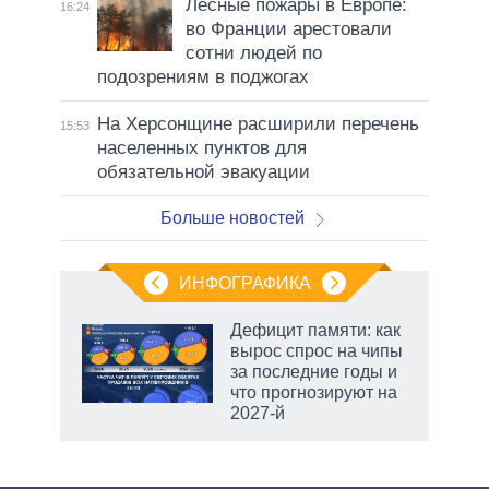
Лесные пожары в Европе:
16:24
во Франции арестовали
сотни людей по
подозрениям в поджогах
На Херсонщине расширили перечень
15:53
населенных пунктов для
обязательной эвакуации
Больше новостей
ИНФОГРАФИКА
еля
Дефицит памяти: как
вырос спрос на чипы
за последние годы и
что прогнозируют на
2027-й
маги