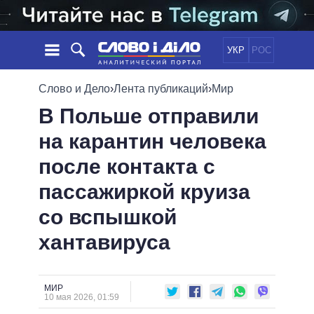
УКР
РОС
НОВОСТИ
Слово и Дело
›
Лента публикаций
›
Мир
В Польше отправили
ОБЕЩАНИЯ
ЛЕНТА
ПОЛИТИКА
на карантин человека
СОБЫТИЯ
ЭКОНОМИКА
ПОЛИТИКИ
после контакта с
СТАТЬИ
ОБЩЕСТВО
ИНФОГРАФИКА
МНЕНИЯ
МИР
ВСЕ ПОЛИТИКИ
пассажиркой круиза
ОБЗОРЫ
ПРЕЗИДЕНТ И ОФИС
со вспышкой
ВИДЕО
ДАЙДЖЕСТЫ
ВЕРХОВНАЯ РАДА
хантавируса
ПОДДЕРЖАТЬ
КАБИНЕТ МИНИСТРОВ
ГЛАВЫ ОБЛАДМИНИСТРАЦИЙ
СРАВНЕНИЕ ПОЛИТИКОВ
МЭРЫ
МИР
10 мая 2026, 01:59
ВСЕ ПЕРСОНЫ