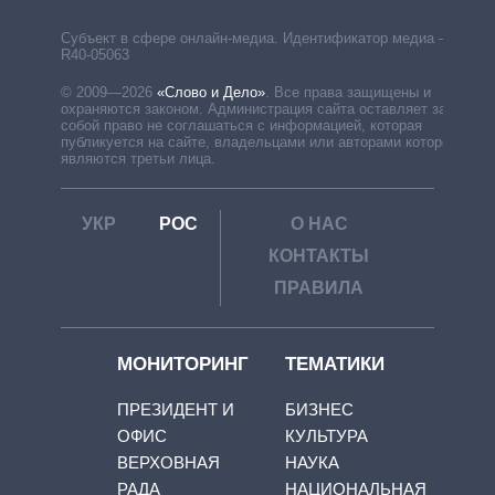
Субъект в сфере онлайн-медиа. Идентификатор медиа –
R40-05063
© 2009—2026
«Слово и Дело»
.
Все права защищены и
охраняются законом. Администрация сайта оставляет за
собой право не соглашаться с информацией, которая
публикуется на сайте, владельцами или авторами которой
являются третьи лица.
УКР
РОС
О НАС
КОНТАКТЫ
ПРАВИЛА
МОНИТОРИНГ
ТЕМАТИКИ
ПРЕЗИДЕНТ И
БИЗНЕС
ОФИС
КУЛЬТУРА
ВЕРХОВНАЯ
НАУКА
РАДА
НАЦИОНАЛЬНАЯ