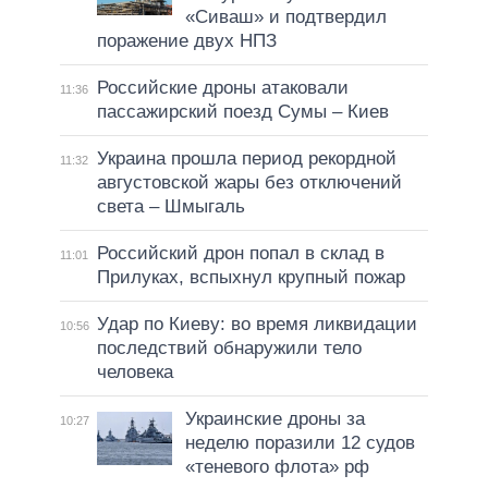
«Сиваш» и подтвердил
поражение двух НПЗ
Российские дроны атаковали
11:36
пассажирский поезд Сумы – Киев
Украина прошла период рекордной
11:32
августовской жары без отключений
света – Шмыгаль
Российский дрон попал в склад в
11:01
Прилуках, вспыхнул крупный пожар
Удар по Киеву: во время ликвидации
10:56
последствий обнаружили тело
человека
Украинские дроны за
10:27
неделю поразили 12 судов
«теневого флота» рф