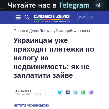
УКР
РОС
НОВОСТИ
Слово и Дело
›
Лента публикаций
›
Финансы
Украинцам уже
ОБЕЩАНИЯ
ЛЕНТА
ПОЛИТИКА
приходят платежки по
СОБЫТИЯ
ЭКОНОМИКА
ПОЛИТИКИ
налогу на
СТАТЬИ
ОБЩЕСТВО
ИНФОГРАФИКА
МНЕНИЯ
МИР
ВСЕ ПОЛИТИКИ
недвижимость: як не
ОБЗОРЫ
ПРЕЗИДЕНТ И ОФИС
заплатити зайве
ВИДЕО
ДАЙДЖЕСТЫ
ВЕРХОВНАЯ РАДА
ПОДДЕРЖАТЬ
КАБИНЕТ МИНИСТРОВ
ГЛАВЫ ОБЛАДМИНИСТРАЦИЙ
ФИНАНСЫ
СРАВНЕНИЕ ПОЛИТИКОВ
10 мая 2026, 02:59
МЭРЫ
Читати українською
ВСЕ ПЕРСОНЫ