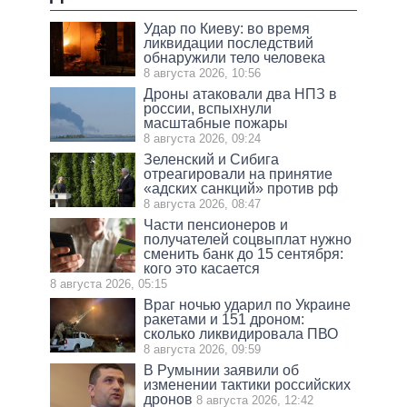
Удар по Киеву: во время
ликвидации последствий
обнаружили тело человека
8 августа 2026, 10:56
Дроны атаковали два НПЗ в
россии, вспыхнули
масштабные пожары
8 августа 2026, 09:24
Зеленский и Сибига
отреагировали на принятие
«адских санкций» против рф
8 августа 2026, 08:47
Части пенсионеров и
получателей соцвыплат нужно
сменить банк до 15 сентября:
кого это касается
8 августа 2026, 05:15
Враг ночью ударил по Украине
ракетами и 151 дроном:
сколько ликвидировала ПВО
8 августа 2026, 09:59
В Румынии заявили об
изменении тактики российских
дронов
8 августа 2026, 12:42