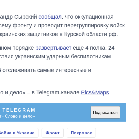
сандр Сырский
сообщал
, что оккупационная
сему фронту и проводит перегруппировку войск.
украинских защитников в Курской области рф.
очном порядке
развертывает
еще 4 полка, 24
ствия украинским ударным беспилотникам.
об отслеживать самые интересные и
о и дело» – в Telegram-канале
Pics&Maps
.
В TELEGRAM
Подписаться
т «Слово и дело»
Война в Украине
Фронт
Покровск