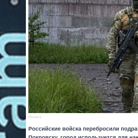
Reuters
Российские войска перебросили подраз
Покровску, город используется для на