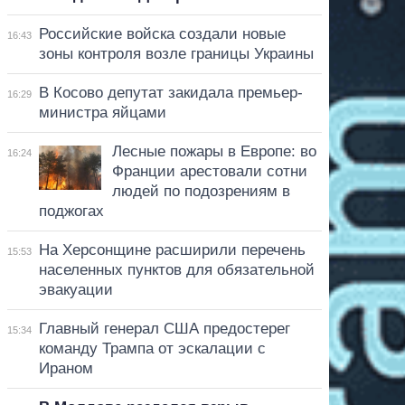
Российские войска создали новые
16:43
зоны контроля возле границы Украины
В Косово депутат закидала премьер-
16:29
министра яйцами
Лесные пожары в Европе: во
16:24
Франции арестовали сотни
людей по подозрениям в
поджогах
На Херсонщине расширили перечень
15:53
населенных пунктов для обязательной
эвакуации
Главный генерал США предостерег
15:34
команду Трампа от эскалации с
Ираном