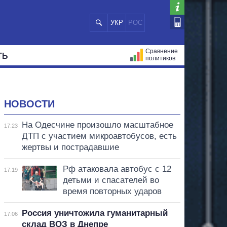
УКР
РОС
Сравнение
ТЬ
политиков
СТРАЦИЙ
МЭРЫ
ВСЕ ПЕРСОНЫ
НОВОСТИ
На Одесчине произошло масштабное
17:23
ДТП с участием микроавтобусов, есть
жертвы и пострадавшие
Рф атаковала автобус с 12
17:19
детьми и спасателей во
время повторных ударов
Россия уничтожила гуманитарный
17:06
склад ВОЗ в Днепре