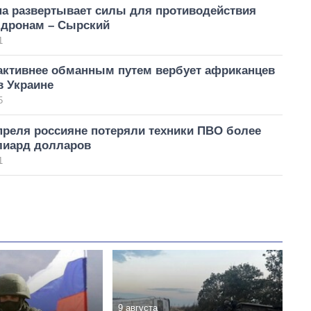
на развертывает силы для противодействия
 дронам – Сырский
1
 активнее обманным путем вербует африканцев
в Украине
5
преля россияне потеряли техники ПВО более
лиард долларов
1
9 августа