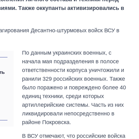
иями. Также оккупанты активизировались в
еагирования Десантно-штурмовых войск ВСУ в
По данным украинских военных, с
начала мая подразделения в полосе
ответственности корпуса уничтожили и
ть
ранили 329 российских военных. Также
было поражено и повреждено более 40
единиц техники, среди которых
артиллерийские системы. Часть из них
Как за 10 лет
изменилось
ликвидировали непосредственно в
количество
районе Покровска.
поступающих в
бакалавриат,
магистратуру и
В ВСУ отмечают, что российские войска