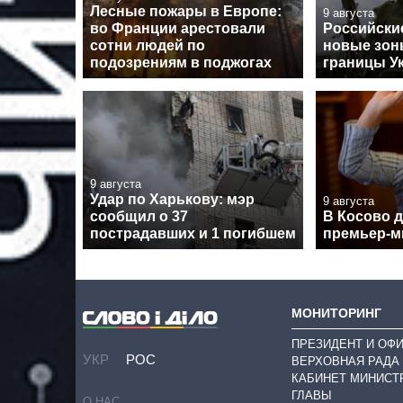
Лесные пожары в Европе:
9 августа
во Франции арестовали
Российски
сотни людей по
новые зон
подозрениям в поджогах
границы У
9 августа
Удар по Харькову: мэр
9 августа
сообщил о 37
В Косово д
пострадавших и 1 погибшем
премьер-м
МОНИТОРИНГ
ПРЕЗИДЕНТ И ОФ
УКР
РОС
ВЕРХОВНАЯ РАДА
КАБИНЕТ МИНИСТ
ГЛАВЫ
О НАС