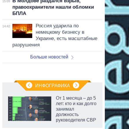
В Молдове раздался взрыв,
15:09
правоохранители нашли обломки
БПЛА
Россия ударила по
14:42
немецкому бизнесу в
Украине, есть масштабные
разрушения
Больше новостей
ИНФОГРАФИКА
От 1 месяца – до 5
лет: кто и как долго
занимал
должность
руководителя СВР