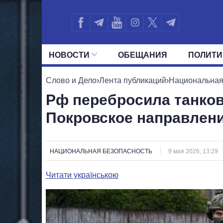
НОВОСТИ
ОБЕЩАНИЯ
ПОЛИТИ
ВСЕ ПОЛИТИКИ
ПРЕЗИДЕНТ И ОФ
Слово и Дело
›
Лента публикаций
›
Национальная
Рф перебросила танко
Покровское направлен
НАЦИОНАЛЬНАЯ БЕЗОПАСНОСТЬ
9 мая 2026, 13:29
Читати українською