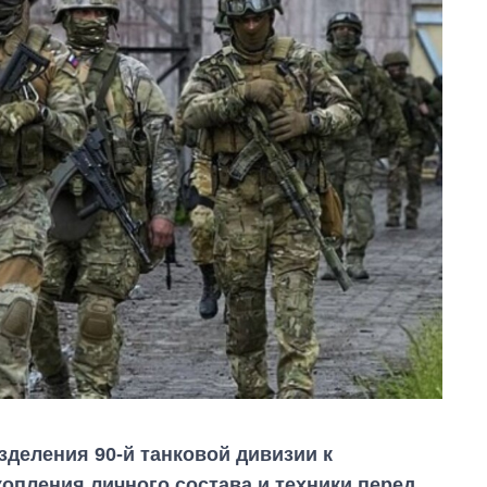
деления 90-й танковой дивизии к
копления личного состава и техники перед