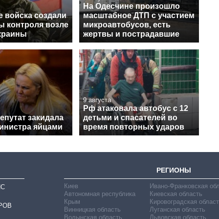
На Одесчине произошло
е войска создали
масштабное ДТП с участием
ы контроля возле
микроавтобусов, есть
краины
жертвы и пострадавшие
9 августа
Рф атаковала автобус с 12
епутат закидала
детьми и спасателей во
инистра яйцами
время повторных ударов
РЕГИОНЫ
Киев
Ивано-Франковская об
ИС
Автономная республика
Киевская область
Крым
Кировоградская област
РОВ
Винницкая область
Луганская область
Волынская область
Львовская область