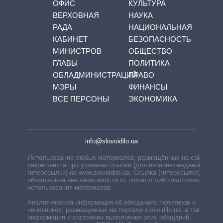
ОФИС
КУЛЬТУРА
ВЕРХОВНАЯ
НАУКА
РАДА
НАЦИОНАЛЬНАЯ
КАБИНЕТ
БЕЗОПАСНОСТЬ
МИНИСТРОВ
ОБЩЕСТВО
ГЛАВЫ
ПОЛИТИКА
ОБЛАДМИНИСТРАЦИЙ
ПРАВО
МЭРЫ
ФИНАНСЫ
ВСЕ ПЕРСОНЫ
ЭКОНОМИКА
info@slovoidilo.ua
Использование любых материалов, размещённых на сайте,
разрешается при указании ссылки (для интернет-изданий —
гиперссылки) на www.slovoidilo.ua. Ссылка (гиперссылка)
обязательна вне зависимости от полного либо частичного
использования материалов.
Аналитическая информация об обещаниях политиков и
чиновников, размещенных на портале slovoidilo.ua, а также
информация о состоянии выполнения этих обещаний,