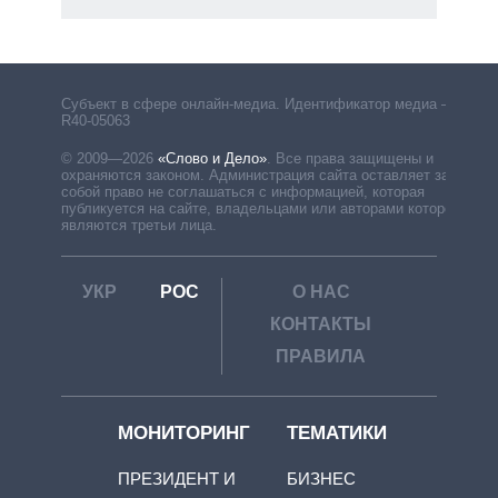
Субъект в сфере онлайн-медиа. Идентификатор медиа –
R40-05063
© 2009—2026
«Слово и Дело»
.
Все права защищены и
охраняются законом. Администрация сайта оставляет за
собой право не соглашаться с информацией, которая
публикуется на сайте, владельцами или авторами которой
являются третьи лица.
УКР
РОС
О НАС
КОНТАКТЫ
ПРАВИЛА
МОНИТОРИНГ
ТЕМАТИКИ
ПРЕЗИДЕНТ И
БИЗНЕС