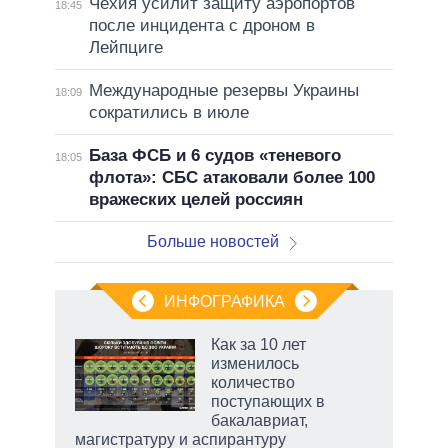
Чехия усилит защиту аэропортов
18:45
после инцидента с дроном в
Лейпциге
Международные резервы Украины
18:09
сократились в июле
База ФСБ и 6 судов «теневого
18:05
флота»: СБС атаковали более 100
вражеских целей россиян
Больше новостей
ИНФОГРАФИКА
 5
Как за 10 лет
го
изменилось
сть
количество
ВР
поступающих в
бакалавриат,
магистратуру и аспирантуру