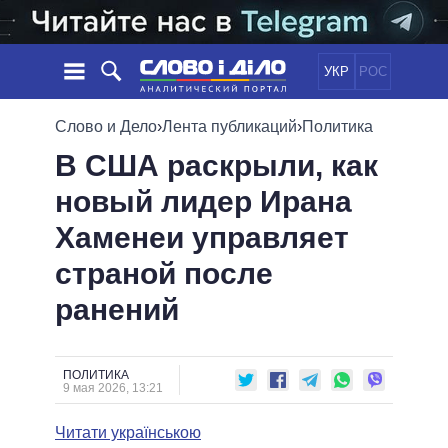
УКР
РОС
НОВОСТИ
Слово и Дело
›
Лента публикаций
›
Политика
В США раскрыли, как
ОБЕЩАНИЯ
ЛЕНТА
ПОЛИТИКА
новый лидер Ирана
СОБЫТИЯ
ЭКОНОМИКА
ПОЛИТИКИ
Хаменеи управляет
СТАТЬИ
ОБЩЕСТВО
ИНФОГРАФИКА
МНЕНИЯ
МИР
ВСЕ ПОЛИТИКИ
страной после
ОБЗОРЫ
ПРЕЗИДЕНТ И ОФИС
ранений
ВИДЕО
ДАЙДЖЕСТЫ
ВЕРХОВНАЯ РАДА
ПОДДЕРЖАТЬ
КАБИНЕТ МИНИСТРОВ
ГЛАВЫ ОБЛАДМИНИСТРАЦИЙ
ПОЛИТИКА
СРАВНЕНИЕ ПОЛИТИКОВ
9 мая 2026, 13:21
МЭРЫ
Читати українською
ВСЕ ПЕРСОНЫ