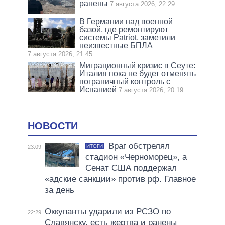
ранены
7 августа 2026, 22:29
В Германии над военной
базой, где ремонтируют
системы Patriot, заметили
неизвестные БПЛА
7 августа 2026, 21:45
Миграционный кризис в Сеуте:
Италия пока не будет отменять
пограничный контроль с
Испанией
7 августа 2026, 20:19
НОВОСТИ
Враг обстрелял
ИТОГИ
23:09
стадион «Черноморец», а
Сенат США поддержал
«адские санкции» против рф. Главное
за день
Оккупанты ударили из РСЗО по
22:29
Славянску, есть жертва и ранены