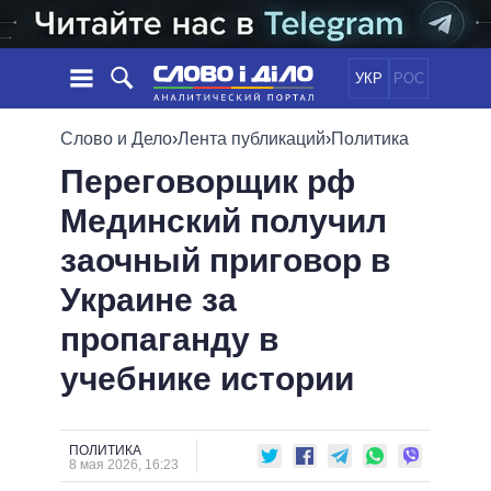
УКР
РОС
НОВОСТИ
Слово и Дело
›
Лента публикаций
›
Политика
Переговорщик рф
ОБЕЩАНИЯ
ЛЕНТА
ПОЛИТИКА
Мединский получил
СОБЫТИЯ
ЭКОНОМИКА
ПОЛИТИКИ
заочный приговор в
СТАТЬИ
ОБЩЕСТВО
ИНФОГРАФИКА
МНЕНИЯ
МИР
ВСЕ ПОЛИТИКИ
Украине за
ОБЗОРЫ
ПРЕЗИДЕНТ И ОФИС
пропаганду в
ВИДЕО
ДАЙДЖЕСТЫ
ВЕРХОВНАЯ РАДА
учебнике истории
ПОДДЕРЖАТЬ
КАБИНЕТ МИНИСТРОВ
ГЛАВЫ ОБЛАДМИНИСТРАЦИЙ
СРАВНЕНИЕ ПОЛИТИКОВ
МЭРЫ
ПОЛИТИКА
8 мая 2026, 16:23
ВСЕ ПЕРСОНЫ