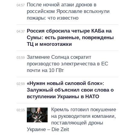
После ночной атаки дронов в
04:57
российском Ярославле вспыхнули
пожары: что известно
Россия сбросила четыре КАБа на
04:37
Сумы: есть раненые, повреждены
ТЦ и многоэтажки
Затмение Солнца сократит
03:59
производство электричества в ЕС
почти на 10 ГВт
«Нужен новый силовой блок»:
02:59
Залужный объяснил свои слова о
вступлении Украины в НАТО
Кремль готовил покушение
02:15
на руководителя компании,
поставляющей дроны
Украине – Die Zeit