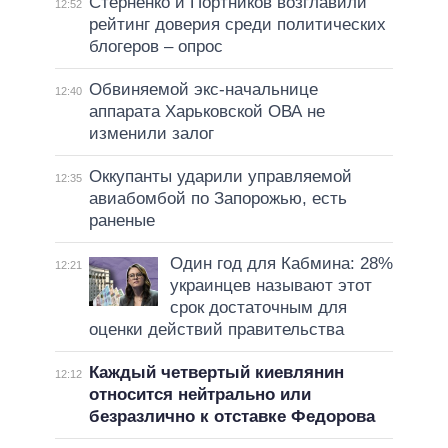
Стерненко и Портников возглавили
12:52
рейтинг доверия среди политических
блогеров – опрос
Обвиняемой экс-начальнице
12:40
аппарата Харьковской ОВА не
изменили залог
Оккупанты ударили управляемой
12:35
авиабомбой по Запорожью, есть
раненые
Один год для Кабмина: 28%
12:21
украинцев называют этот
срок достаточным для
оценки действий правительства
Каждый четвертый киевлянин
12:12
относится нейтрально или
безразлично к отставке Федорова