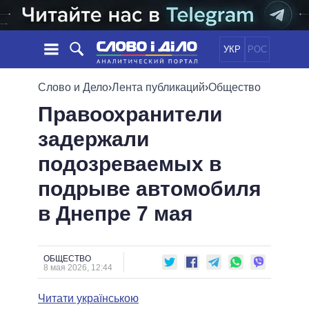
УКР
РОС
НОВОСТИ
Слово и Дело
›
Лента публикаций
›
Общество
Правоохранители
ОБЕЩАНИЯ
ЛЕНТА
ПОЛИТИКА
задержали
СОБЫТИЯ
ЭКОНОМИКА
ПОЛИТИКИ
подозреваемых в
СТАТЬИ
ОБЩЕСТВО
ИНФОГРАФИКА
МНЕНИЯ
МИР
ВСЕ ПОЛИТИКИ
подрыве автомобиля
ОБЗОРЫ
ПРЕЗИДЕНТ И ОФИС
в Днепре 7 мая
ВИДЕО
ДАЙДЖЕСТЫ
ВЕРХОВНАЯ РАДА
ПОДДЕРЖАТЬ
КАБИНЕТ МИНИСТРОВ
ГЛАВЫ ОБЛАДМИНИСТРАЦИЙ
ОБЩЕСТВО
СРАВНЕНИЕ ПОЛИТИКОВ
8 мая 2026, 12:44
МЭРЫ
Читати українською
ВСЕ ПЕРСОНЫ