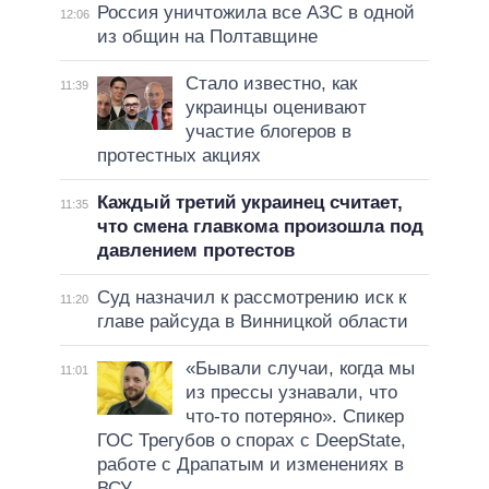
Россия уничтожила все АЗС в одной
12:06
из общин на Полтавщине
Стало известно, как
11:39
украинцы оценивают
участие блогеров в
протестных акциях
Каждый третий украинец считает,
11:35
что смена главкома произошла под
давлением протестов
Суд назначил к рассмотрению иск к
11:20
главе райсуда в Винницкой области
«Бывали случаи, когда мы
11:01
из прессы узнавали, что
что-то потеряно». Спикер
ГОС Трегубов о спорах с DeepState,
работе с Драпатым и изменениях в
ВСУ