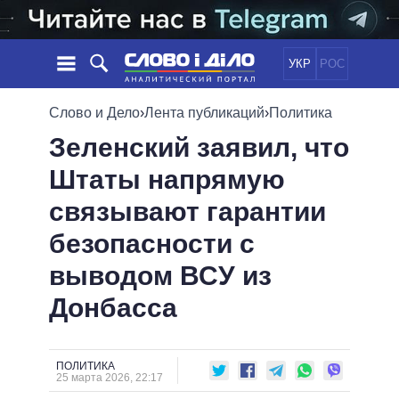
УКР
РОС
НОВОСТИ
Слово и Дело
›
Лента публикаций
›
Политика
Зеленский заявил, что
ОБЕЩАНИЯ
ЛЕНТА
ПОЛИТИКА
Штаты напрямую
СОБЫТИЯ
ЭКОНОМИКА
ПОЛИТИКИ
связывают гарантии
СТАТЬИ
ОБЩЕСТВО
ИНФОГРАФИКА
МНЕНИЯ
МИР
ВСЕ ПОЛИТИКИ
безопасности с
ОБЗОРЫ
ПРЕЗИДЕНТ И ОФИС
выводом ВСУ из
ВИДЕО
ДАЙДЖЕСТЫ
ВЕРХОВНАЯ РАДА
Донбасса
ПОДДЕРЖАТЬ
КАБИНЕТ МИНИСТРОВ
ГЛАВЫ ОБЛАДМИНИСТРАЦИЙ
СРАВНЕНИЕ ПОЛИТИКОВ
МЭРЫ
ПОЛИТИКА
25 марта 2026, 22:17
ВСЕ ПЕРСОНЫ