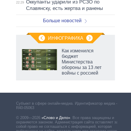
Оккупанты ударили из РСЗО по
22:29
Славянску, есть жертва и ранены
Больше новостей
ИНФОГРАФИКА
еля
Как изменился
бюджет
Министерства
обороны за 13 лет
войны с россией
Субъект в сфере онлайн-медиа. Идентификатор медиа –
R40-05063
© 2009—2026
«Слово и Дело»
.
Все права защищены и
охраняются законом. Администрация сайта оставляет за
собой право не соглашаться с информацией, которая
публикуется на сайте, владельцами или авторами которой