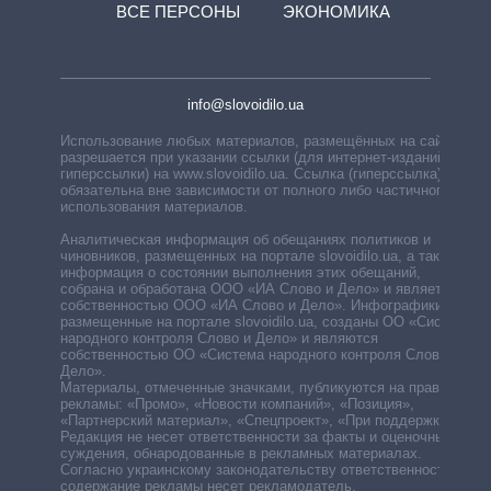
ВСЕ ПЕРСОНЫ
ЭКОНОМИКА
info@slovoidilo.ua
Использование любых материалов, размещённых на сайте,
разрешается при указании ссылки (для интернет-изданий —
гиперссылки) на www.slovoidilo.ua. Ссылка (гиперссылка)
обязательна вне зависимости от полного либо частичного
использования материалов.
Аналитическая информация об обещаниях политиков и
чиновников, размещенных на портале slovoidilo.ua, а также
информация о состоянии выполнения этих обещаний,
собрана и обработана ООО «ИА Слово и Дело» и является
собственностью ООО «ИА Слово и Дело». Инфографики,
размещенные на портале slovoidilo.ua, созданы ОО «Система
народного контроля Слово и Дело» и являются
собственностью ОО «Система народного контроля Слово и
Дело».
Материалы, отмеченные значками, публикуются на правах
рекламы: «Промо», «Новости компаний», «Позиция»,
«Партнерский материал», «Спецпроект», «При поддержке».
Редакция не несет ответственности за факты и оценочные
суждения, обнародованные в рекламных материалах.
Согласно украинскому законодательству ответственность за
содержание рекламы несет рекламодатель.