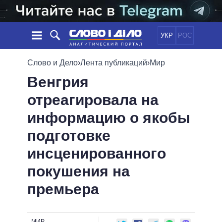
УКР
РОС
НОВОСТИ
Слово и Дело
›
Лента публикаций
›
Мир
Венгрия
ОБЕЩАНИЯ
ЛЕНТА
ПОЛИТИКА
отреагировала на
СОБЫТИЯ
ЭКОНОМИКА
ПОЛИТИКИ
информацию о якобы
СТАТЬИ
ОБЩЕСТВО
ИНФОГРАФИКА
МНЕНИЯ
МИР
ВСЕ ПОЛИТИКИ
подготовке
ОБЗОРЫ
ПРЕЗИДЕНТ И ОФИС
инсценированного
ВИДЕО
ДАЙДЖЕСТЫ
ВЕРХОВНАЯ РАДА
покушения на
ПОДДЕРЖАТЬ
КАБИНЕТ МИНИСТРОВ
премьера
ГЛАВЫ ОБЛАДМИНИСТРАЦИЙ
СРАВНЕНИЕ ПОЛИТИКОВ
МЭРЫ
ВСЕ ПЕРСОНЫ
МИР