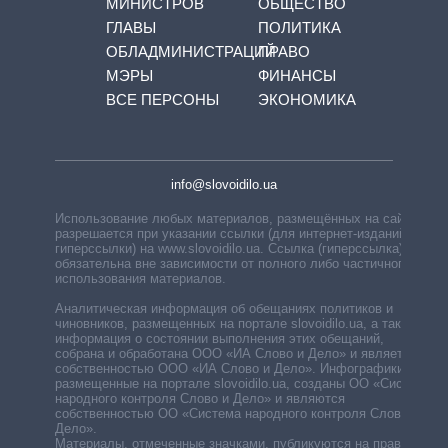
МИНИСТРОВ
ОБЩЕСТВО
ГЛАВЫ
ПОЛИТИКА
ОБЛАДМИНИСТРАЦИЙ
ПРАВО
МЭРЫ
ФИНАНСЫ
ВСЕ ПЕРСОНЫ
ЭКОНОМИКА
info@slovoidilo.ua
Использование любых материалов, размещённых на сайте,
разрешается при указании ссылки (для интернет-изданий —
гиперссылки) на www.slovoidilo.ua. Ссылка (гиперссылка)
обязательна вне зависимости от полного либо частичного
использования материалов.
Аналитическая информация об обещаниях политиков и
чиновников, размещенных на портале slovoidilo.ua, а также
информация о состоянии выполнения этих обещаний,
собрана и обработана ООО «ИА Слово и Дело» и является
собственностью ООО «ИА Слово и Дело». Инфографики,
размещенные на портале slovoidilo.ua, созданы ОО «Система
народного контроля Слово и Дело» и являются
собственностью ОО «Система народного контроля Слово и
Дело».
Материалы, отмеченные значками, публикуются на правах