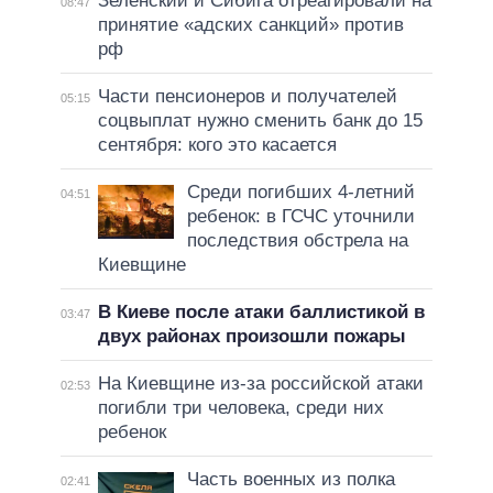
Зеленский и Сибига отреагировали на
08:47
принятие «адских санкций» против
рф
Части пенсионеров и получателей
05:15
соцвыплат нужно сменить банк до 15
сентября: кого это касается
Среди погибших 4-летний
04:51
ребенок: в ГСЧС уточнили
последствия обстрела на
Киевщине
В Киеве после атаки баллистикой в
03:47
двух районах произошли пожары
На Киевщине из-за российской атаки
02:53
погибли три человека, среди них
ребенок
Часть военных из полка
02:41