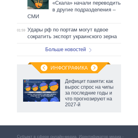
«Скала» начали переводить
в другие подразделения –
СМИ
Удары рф по портам могут вдвое
01:59
сократить экспорт украинского зерна
Больше новостей
ИНФОГРАФИКА
 5
Дефицит памяти: как
го
вырос спрос на чипы
сть
за последние годы и
ВР
что прогнозируют на
2027-й
маги
Субъект в сфере онлайн-медиа. Идентификатор медиа –