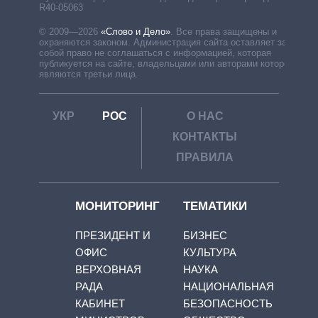
R40-05063
© 2009—2026
«Слово и Дело»
.
Все права защищены и
охраняются законом. Администрация сайта оставляет за
собой право не соглашаться с информацией, которая
публикуется на сайте, владельцами или авторами которой
являются третьи лица.
УКР
РОС
О НАС
КОНТАКТЫ
ПРАВИЛА
МОНИТОРИНГ
ТЕМАТИКИ
ПРЕЗИДЕНТ И
БИЗНЕС
ОФИС
КУЛЬТУРА
ВЕРХОВНАЯ
НАУКА
РАДА
НАЦИОНАЛЬНАЯ
КАБИНЕТ
БЕЗОПАСНОСТЬ