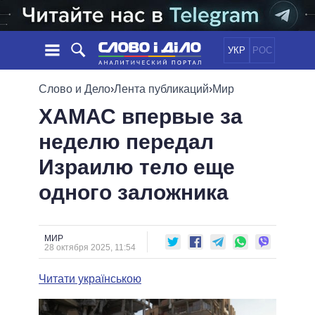
УКР
РОС
НОВОСТИ
Слово и Дело
›
Лента публикаций
›
Мир
ХАМАС впервые за
ОБЕЩАНИЯ
ЛЕНТА
ПОЛИТИКА
неделю передал
СОБЫТИЯ
ЭКОНОМИКА
ПОЛИТИКИ
Израилю тело еще
СТАТЬИ
ОБЩЕСТВО
ИНФОГРАФИКА
МНЕНИЯ
МИР
ВСЕ ПОЛИТИКИ
одного заложника
ОБЗОРЫ
ПРЕЗИДЕНТ И ОФИС
ВИДЕО
ДАЙДЖЕСТЫ
ВЕРХОВНАЯ РАДА
МИР
ПОДДЕРЖАТЬ
КАБИНЕТ МИНИСТРОВ
28 октября 2025, 11:54
ГЛАВЫ ОБЛАДМИНИСТРАЦИЙ
СРАВНЕНИЕ ПОЛИТИКОВ
Читати українською
МЭРЫ
ВСЕ ПЕРСОНЫ