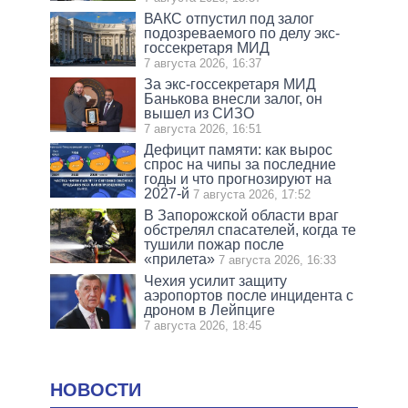
ВАКС отпустил под залог
подозреваемого по делу экс-
госсекретаря МИД
7 августа 2026, 16:37
За экс-госсекретаря МИД
Банькова внесли залог, он
вышел из СИЗО
7 августа 2026, 16:51
Дефицит памяти: как вырос
спрос на чипы за последние
годы и что прогнозируют на
2027-й
7 августа 2026, 17:52
В Запорожской области враг
обстрелял спасателей, когда те
тушили пожар после
«прилета»
7 августа 2026, 16:33
Чехия усилит защиту
аэропортов после инцидента с
дроном в Лейпциге
7 августа 2026, 18:45
НОВОСТИ