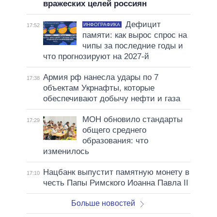
вражеских целей россиян
Дефицит
ИНФОГРАФИКА
17:52
памяти: как вырос спрос на
чипы за последние годы и
что прогнозируют на 2027-й
Армия рф нанесла удары по 7
17:38
объектам Укрнафты, которые
обеспечивают добычу нефти и газа
МОН обновило стандарты
17:29
общего среднего
образования: что
изменилось
Нацбанк выпустит памятную монету в
17:10
честь Папы Римского Иоанна Павла II
Больше новостей