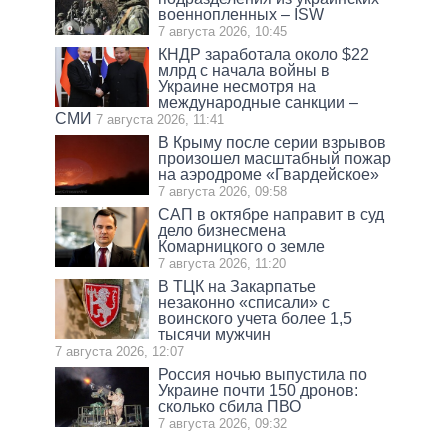
военнопленных – ISW
7 августа 2026, 10:45
КНДР заработала около $22
млрд с начала войны в
Украине несмотря на
международные санкции –
СМИ
7 августа 2026, 11:41
В Крыму после серии взрывов
произошел масштабный пожар
на аэродроме «Гвардейское»
7 августа 2026, 09:58
САП в октябре направит в суд
дело бизнесмена
Комарницкого о земле
7 августа 2026, 11:20
В ТЦК на Закарпатье
незаконно «списали» с
воинского учета более 1,5
тысячи мужчин
7 августа 2026, 12:07
Россия ночью выпустила по
Украине почти 150 дронов:
сколько сбила ПВО
7 августа 2026, 09:32