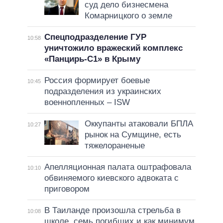
суд дело бизнесмена
Комарницкого о земле
Спецподразделение ГУР
10:58
уничтожило вражеский комплекс
«Панцирь-С1» в Крыму
Россия формирует боевые
10:45
подразделения из украинских
военнопленных – ISW
Оккупанты атаковали БПЛА
10:27
рынок на Сумщине, есть
тяжелораненые
Апелляционная палата оштрафовала
10:10
обвиняемого киевского адвоката с
приговором
В Таиланде произошла стрельба в
10:08
школе, семь погибших и как минимум