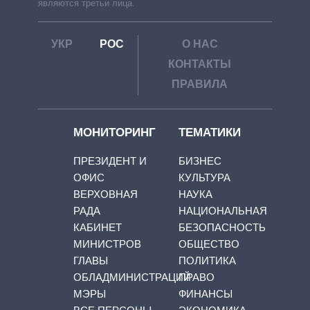
являются третьи лица.
УКР
РОС
О НАС
КОНТАКТЫ
ПРАВИЛА
МОНИТОРИНГ
ТЕМАТИКИ
ПРЕЗИДЕНТ И
БИЗНЕС
ОФИС
КУЛЬТУРА
ВЕРХОВНАЯ
НАУКА
РАДА
НАЦИОНАЛЬНАЯ
КАБИНЕТ
БЕЗОПАСНОСТЬ
МИНИСТРОВ
ОБЩЕСТВО
ГЛАВЫ
ПОЛИТИКА
ОБЛАДМИНИСТРАЦИЙ
ПРАВО
МЭРЫ
ФИНАНСЫ