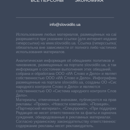
ВСЕ ПЕРСОНЫ
ЭКОНОМИКА
info@slovoidilo.ua
Использование любых материалов, размещённых на сайте,
разрешается при указании ссылки (для интернет-изданий —
гиперссылки) на www.slovoidilo.ua. Ссылка (гиперссылка)
обязательна вне зависимости от полного либо частичного
использования материалов.
Аналитическая информация об обещаниях политиков и
чиновников, размещенных на портале slovoidilo.ua, а также
информация о состоянии выполнения этих обещаний,
собрана и обработана ООО «ИА Слово и Дело» и является
собственностью ООО «ИА Слово и Дело». Инфографики,
размещенные на портале slovoidilo.ua, созданы ОО «Система
народного контроля Слово и Дело» и являются
собственностью ОО «Система народного контроля Слово и
Дело».
Материалы, отмеченные значками, публикуются на правах
рекламы: «Промо», «Новости компаний», «Позиция»,
«Партнерский материал», «Спецпроект», «При поддержке».
Редакция не несет ответственности за факты и оценочные
суждения, обнародованные в рекламных материалах.
Согласно украинскому законодательству ответственность за
содержание рекламы несет рекламодатель.