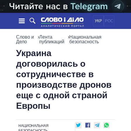
УКР
РОС
НОВОСТИ
Слово и
›
Лента
›
Национальная
Дело
публикаций
безопасность
ОБЕЩАНИЯ
ЛЕНТА
ПОЛИТИКА
Украина
СОБЫТИЯ
ЭКОНОМИКА
договорилась о
ПОЛИТИКИ
СТАТЬИ
ОБЩЕСТВО
сотрудничестве в
ИНФОГРАФИКА
МНЕНИЯ
МИР
ВСЕ ПОЛИТИКИ
производстве дронов
ОБЗОРЫ
ПРЕЗИДЕНТ И ОФИС
ВИДЕО
еще с одной страной
ДАЙДЖЕСТЫ
ВЕРХОВНАЯ РАДА
ПОДДЕРЖАТЬ
КАБИНЕТ МИНИСТРОВ
Европы
ГЛАВЫ ОБЛАДМИНИСТРАЦИЙ
СРАВНЕНИЕ ПОЛИТИКОВ
МЭРЫ
НАЦИОНАЛЬНАЯ
ВСЕ ПЕРСОНЫ
БЕЗОПАСНОСТЬ