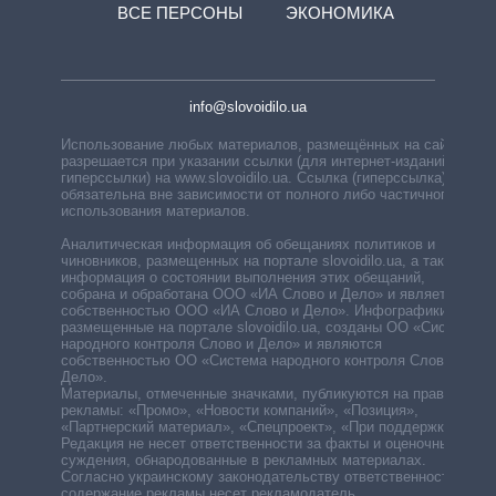
ВСЕ ПЕРСОНЫ
ЭКОНОМИКА
info@slovoidilo.ua
Использование любых материалов, размещённых на сайте,
разрешается при указании ссылки (для интернет-изданий —
гиперссылки) на www.slovoidilo.ua. Ссылка (гиперссылка)
обязательна вне зависимости от полного либо частичного
использования материалов.
Аналитическая информация об обещаниях политиков и
чиновников, размещенных на портале slovoidilo.ua, а также
информация о состоянии выполнения этих обещаний,
собрана и обработана ООО «ИА Слово и Дело» и является
собственностью ООО «ИА Слово и Дело». Инфографики,
размещенные на портале slovoidilo.ua, созданы ОО «Система
народного контроля Слово и Дело» и являются
собственностью ОО «Система народного контроля Слово и
Дело».
Материалы, отмеченные значками, публикуются на правах
рекламы: «Промо», «Новости компаний», «Позиция»,
«Партнерский материал», «Спецпроект», «При поддержке».
Редакция не несет ответственности за факты и оценочные
суждения, обнародованные в рекламных материалах.
Согласно украинскому законодательству ответственность за
содержание рекламы несет рекламодатель.