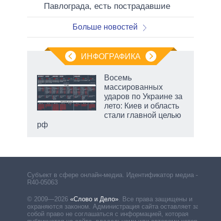
Павлограда, есть пострадавшие
Больше новостей
ИНФОГРАФИКА
 5
Восемь
го
массированных
сть
ударов по Украине за
ВР
лето: Киев и область
стали главной целью
рф
Субъект в сфере онлайн-медиа. Идентификатор медиа –
R40-05063
© 2009—2026
«Слово и Дело»
.
Все права защищены и
охраняются законом. Администрация сайта оставляет за
собой право не соглашаться с информацией, которая