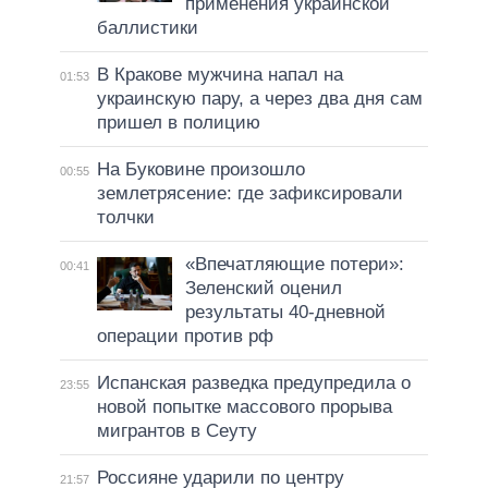
применения украинской
баллистики
В Кракове мужчина напал на
01:53
украинскую пару, а через два дня сам
пришел в полицию
На Буковине произошло
00:55
землетрясение: где зафиксировали
толчки
«Впечатляющие потери»:
00:41
Зеленский оценил
результаты 40-дневной
операции против рф
Испанская разведка предупредила о
23:55
новой попытке массового прорыва
мигрантов в Сеуту
Россияне ударили по центру
21:57