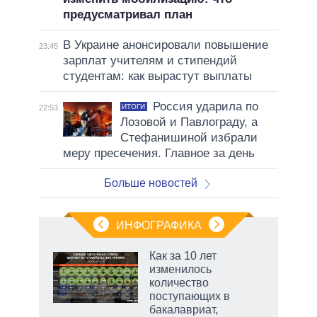
предусматривал план
В Украине анонсировали повышение
23:45
зарплат учителям и стипендий
студентам: как вырастут выплаты
Россия ударила по
ИТОГИ
22:53
Лозовой и Павлограду, а
Стефанишиной избрали
меру пресечения. Главное за день
Больше новостей
ИНФОГРАФИКА
Как за 10 лет
о
изменилось
количество
поступающих в
ic
бакалавриат,