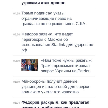
угрозами атак дронов
Трамп подписал указы,
04:39
ограничивающие право на
гражданство по рождению в США
Федоров заявил, что ведет
03:56
переговоры с Маском об
использования Starlink для ударов по
рф
«Нам тоже нужны ракеты»:
02:59
Трамп прокомментировал
запрос Украины на Patriot
Минобороны получит данные
01:59
украинцев из налоговой для сверки
воинского учета: что известно
Федоров раскрыл, как предлагал
01:24
изменить мобилизацию: что