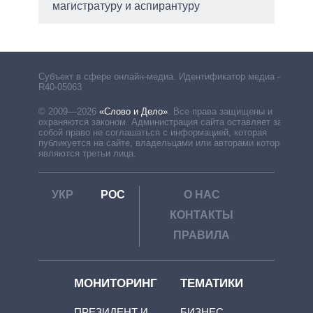
магистратуру и аспирантуру
рф
Субъект в сфере онлайн-медиа. Идентификатор медиа –
R40-05063
© 2009—2026
«Слово и Дело»
.
Все права защищены и
охраняются законом. Администрация сайта оставляет за
собой право не соглашаться с информацией, которая
публикуется на сайте, владельцами или авторами которой
являются третьи лица.
УКР
РОС
О НАС
КОНТАКТЫ
ПРАВИЛА
МОНИТОРИНГ
ТЕМАТИКИ
ПРЕЗИДЕНТ И
БИЗНЕС