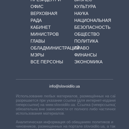
ОФИС
КУЛЬТУРА
ВЕРХОВНАЯ
НАУКА
РАДА
НАЦИОНАЛЬНАЯ
КАБИНЕТ
БЕЗОПАСНОСТЬ
МИНИСТРОВ
ОБЩЕСТВО
ГЛАВЫ
ПОЛИТИКА
ОБЛАДМИНИСТРАЦИЙ
ПРАВО
МЭРЫ
ФИНАНСЫ
ВСЕ ПЕРСОНЫ
ЭКОНОМИКА
info@slovoidilo.ua
Использование любых материалов, размещённых на сайте,
разрешается при указании ссылки (для интернет-изданий —
гиперссылки) на www.slovoidilo.ua. Ссылка (гиперссылка)
обязательна вне зависимости от полного либо частичного
использования материалов.
Аналитическая информация об обещаниях политиков и
чиновников, размещенных на портале slovoidilo.ua, а также