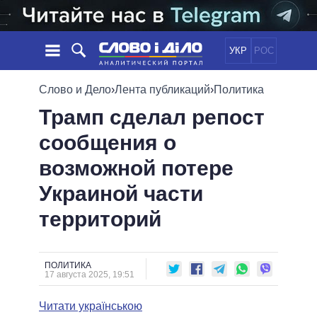
УКР
РОС
НОВОСТИ
Слово и Дело
›
Лента публикаций
›
Политика
Трамп сделал репост
ОБЕЩАНИЯ
ЛЕНТА
ПОЛИТИКА
сообщения о
СОБЫТИЯ
ЭКОНОМИКА
ПОЛИТИКИ
возможной потере
СТАТЬИ
ОБЩЕСТВО
ИНФОГРАФИКА
МНЕНИЯ
МИР
ВСЕ ПОЛИТИКИ
Украиной части
ОБЗОРЫ
ПРЕЗИДЕНТ И ОФИС
территорий
ВИДЕО
ДАЙДЖЕСТЫ
ВЕРХОВНАЯ РАДА
ПОДДЕРЖАТЬ
КАБИНЕТ МИНИСТРОВ
ГЛАВЫ ОБЛАДМИНИСТРАЦИЙ
ПОЛИТИКА
СРАВНЕНИЕ ПОЛИТИКОВ
17 августа 2025, 19:51
МЭРЫ
Читати українською
ВСЕ ПЕРСОНЫ