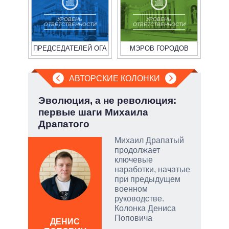
УРОВЕНЬ
УРОВЕНЬ
ОТВЕТСТВЕННОСТИ
ОТВЕТСТВЕННОСТИ
ПРЕДСЕДАТЕЛЕЙ ОГА
МЭРОВ ГОРОДОВ
АВТОРСКИЕ КОЛОНКИ
но
Эволюция, а не революция:
Пят
первые шаги Михаила
Укр
Драпатого
ой
Михаил Драпатый
продолжает
ключевые
наработки, начатые
при предыдущем
и
военном
руководстве.
Колонка Дениса
АЛ
Поповича
Р
ДЕНИС