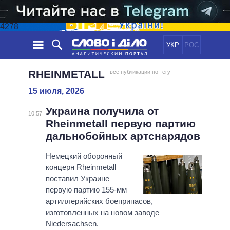
4278
УКР
РОС
НОВОСТИ
RHEINMETALL
все публикации по тегу
15 июля, 2026
ОБЕЩАНИЯ
ЛЕНТА
ПОЛИТИКА
Украина получила от
СОБЫТИЯ
ЭКОНОМИКА
10:57
ПОЛИТИКИ
Rheinmetall первую партию
СТАТЬИ
ОБЩЕСТВО
дальнобойных артснарядов
ИНФОГРАФИКА
МНЕНИЯ
МИР
ВСЕ ПОЛИТИКИ
ОБЗОРЫ
Немецкий оборонный
ПРЕЗИДЕНТ И ОФИС
ВИДЕО
концерн Rheinmetall
ДАЙДЖЕСТЫ
ВЕРХОВНАЯ РАДА
поставил Украине
ПОДДЕРЖАТЬ
КАБИНЕТ МИНИСТРОВ
первую партию 155-мм
ГЛАВЫ ОБЛАДМИНИСТРАЦИЙ
артиллерийских боеприпасов,
СРАВНЕНИЕ ПОЛИТИКОВ
изготовленных на новом заводе
МЭРЫ
Niedersachsen.