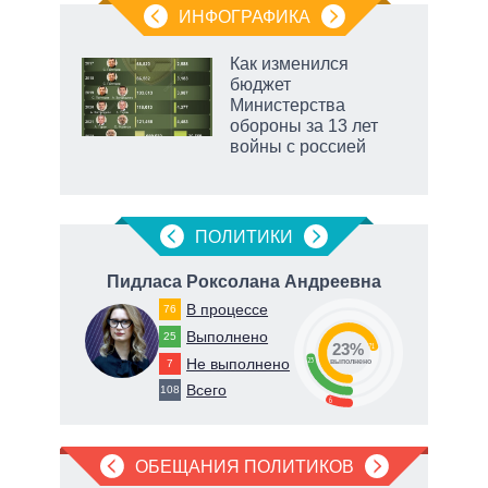
ИНФОГРАФИКА
Как изменился
бюджет
Министерства
обороны за 13 лет
войны с россией
рф
ПОЛИТИКИ
вна
Пидласа Роксолана Андреевна
В процессе
76
Выполнено
25
23%
71
Не выполнено
23
7
о
выполнено
Всего
108
6
ОБЕЩАНИЯ ПОЛИТИКОВ