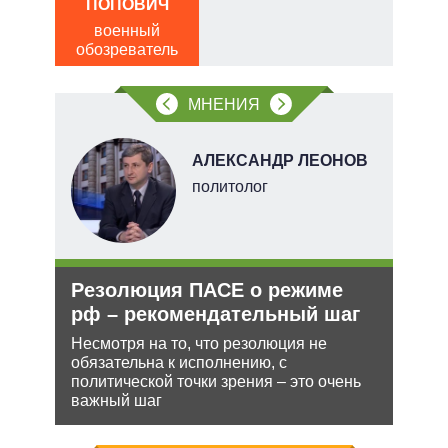
ПОПОВИЧ
пол
обо
военный
обозреватель
МНЕНИЯ
О
АЛЕКСАНДР ЛЕОНОВ
перт
политолог
Резолюция ПАСЕ о режиме
Рос
рф – рекомендательный шаг
нич
Укр
Несмотря на то, что резолюция не
обязательна к исполнению, с
ения
Разм
политической точки зрения – это очень
терр
важный шаг
ляет
Минс
сове