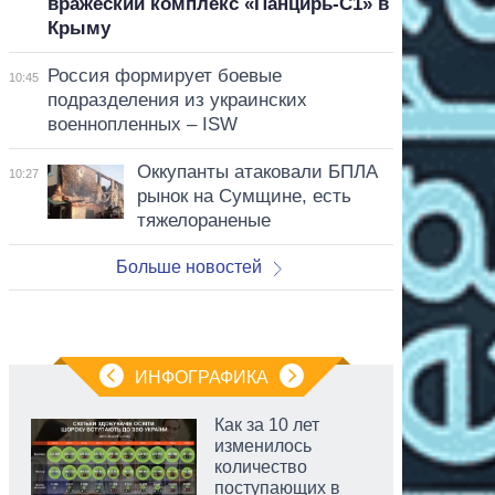
вражеский комплекс «Панцирь-С1» в
Крыму
Россия формирует боевые
10:45
подразделения из украинских
военнопленных – ISW
Оккупанты атаковали БПЛА
10:27
рынок на Сумщине, есть
тяжелораненые
Больше новостей
ИНФОГРАФИКА
Как за 10 лет
изменилось
количество
поступающих в