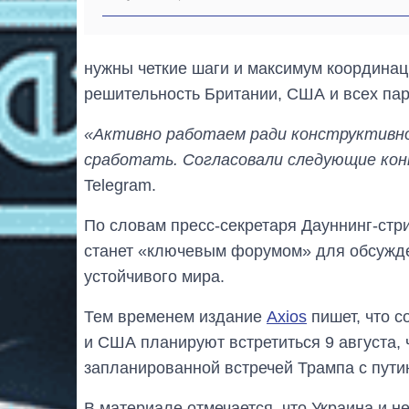
нужны четкие шаги и максимум координац
решительность Британии, США и всех пар
«Активно работаем ради конструктивно
сработать. Согласовали следующие ко
Telegram.
По словам пресс-секретаря Дауннинг-стри
станет «ключевым форумом» для обсужде
устойчивого мира.
Тем временем издание
Axios
пишет, что с
и США планируют встретиться 9 августа,
запланированной встречей Трампа с пути
В материале отмечается, что Украина и 