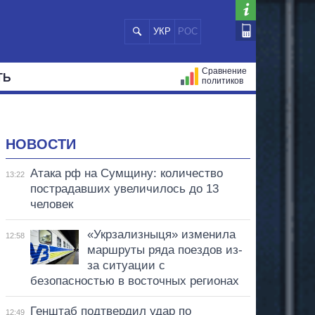
УКР
РОС
Сравнение
ТЬ
политиков
СТРАЦИЙ
МЭРЫ
ВСЕ ПЕРСОНЫ
НОВОСТИ
Атака рф на Сумщину: количество
13:22
пострадавших увеличилось до 13
человек
«Укрзализныця» изменила
12:58
маршруты ряда поездов из-
за ситуации с
безопасностью в восточных регионах
Генштаб подтвердил удар по
12:49