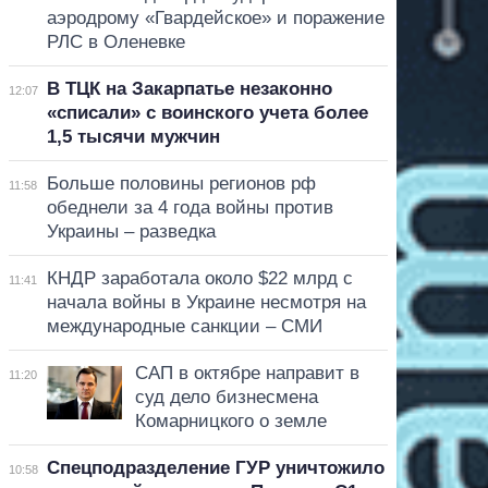
аэродрому «Гвардейское» и поражение
РЛС в Оленевке
В ТЦК на Закарпатье незаконно
12:07
«списали» с воинского учета более
1,5 тысячи мужчин
Больше половины регионов рф
11:58
обеднели за 4 года войны против
Украины – разведка
КНДР заработала около $22 млрд с
11:41
начала войны в Украине несмотря на
международные санкции – СМИ
САП в октябре направит в
11:20
суд дело бизнесмена
Комарницкого о земле
Спецподразделение ГУР уничтожило
10:58