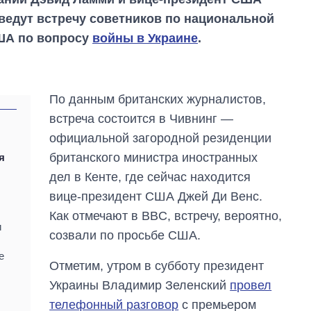
роведут встречу советников по национальной
США по вопросу
войны в Украине
.
По данным британских журналистов,
встреча состоится в Чивнинг —
официальной загородной резиденции
британского министра иностранных
я
дел в Кенте, где сейчас находится
вице-президент США Джей Ди Венс.
Как отмечают в BBC, встречу, вероятно,
и
созвали по просьбе США.
е
Отметим, утром в субботу президент
Восемь
массированных
Украины Владимир Зеленский
провел
ударов по Украине
телефонный разговор
с премьером
за лето: Киев и