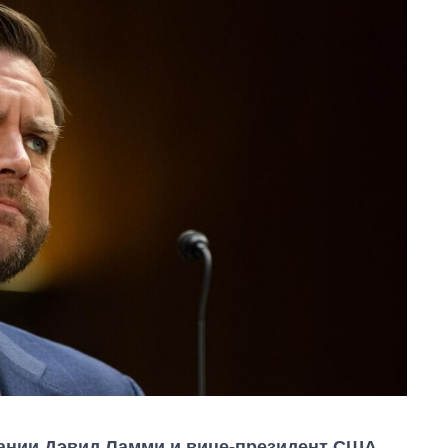
ании Дэвид Ламми и вице-президент США