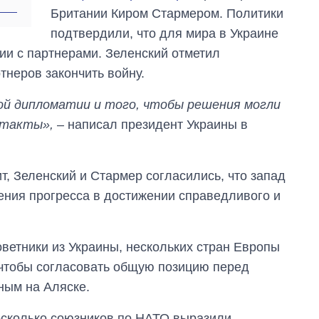
область стали
Британии Киром Стармером. Политики
главной целью рф
подтвердили, что для мира в Украине
ии с партнерами. Зеленский отметил
тнеров закончить войну.
й дипломатии и того, чтобы решения могли
нтакты»,
– написал президент Украины в
т, Зеленский и Стармер согласились, что запад
ния прогресса в достижении справедливого и
оветники из Украины, нескольких стран Европы
 чтобы согласовать общую позицию перед
ным на Аляске.
несколько союзников по НАТО выразили