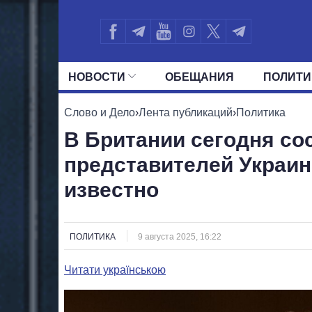
НОВОСТИ
ОБЕЩАНИЯ
ПОЛИТИ
ВСЕ ПОЛИТИКИ
ПРЕЗИДЕНТ И ОФ
Слово и Дело
›
Лента публикаций
›
Политика
В Британии сегодня со
представителей Украин
известно
ПОЛИТИКА
9 августа 2025, 16:22
Читати українською