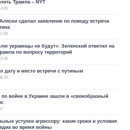
лить Трампа – NYT
14:05
Аляски сделал заявление по поводу встречи
тина
11:49
лю украинцы не будут»: Зеленский ответил на
рампа по вопросу территорий
10:36
л дату и место встречи с путиным
08:25
 по войне в Украине зашли в «своеобразный
нс
17
ьные уступки агрессору: какие сроки и условия
медиа во время войны