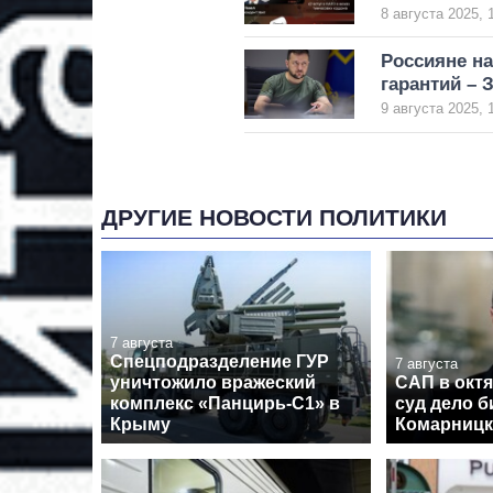
8 августа 2025, 
Россияне н
гарантий – 
9 августа 2025, 
ДРУГИЕ НОВОСТИ ПОЛИТИКИ
7 августа
Спецподразделение ГУР
7 августа
уничтожило вражеский
САП в октя
комплекс «Панцирь-С1» в
суд дело 
Крыму
Комарницк