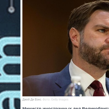
Джей Ди Вэнс
Фото: Getty Images
Министр иностранных дел Великобрит