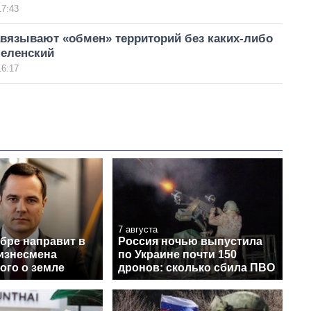
17:43
авязывают «обмен» территорий без каких-либо
Зеленский
16:17
7 августа
бре направит в
Россия ночью выпустила
бизнесмена
по Украине почти 150
ого о земле
дронов: сколько сбила ПВО