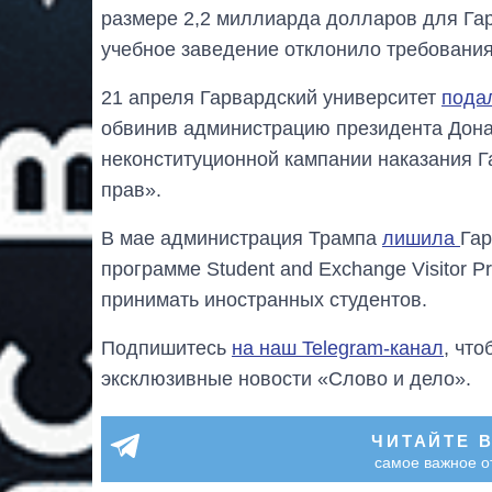
размере 2,2 миллиарда долларов для Гарв
учебное заведение отклонило требования
21 апреля Гарвардский университет
пода
обвинив администрацию президента Дона
неконституционной кампании наказания Г
прав».
В мае администрация Трампа
лишила
Гар
программе Student and Exchange Visitor 
принимать иностранных студентов.
Подпишитесь
на наш Telegram-канал
, чт
эксклюзивные новости «Слово и дело».
ЧИТАЙТЕ 
самое важное о