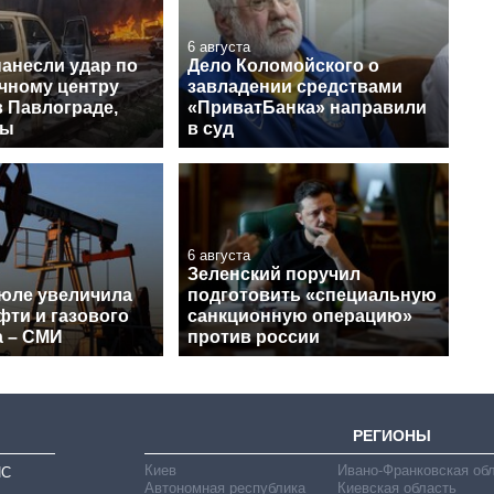
6 августа
нанесли удар по
Дело Коломойского о
чному центру
завладении средствами
в Павлограде,
«ПриватБанка» направили
вы
в суд
6 августа
Зеленский поручил
июле увеличила
подготовить «специальную
фти и газового
санкционную операцию»
а – СМИ
против россии
РЕГИОНЫ
Киев
Ивано-Франковская об
ИС
Автономная республика
Киевская область