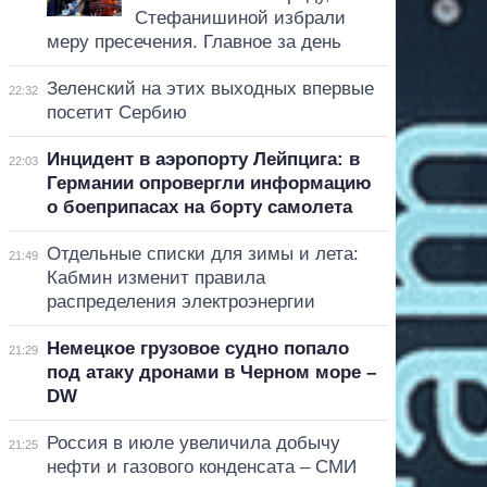
Стефанишиной избрали
меру пресечения. Главное за день
Зеленский на этих выходных впервые
22:32
посетит Сербию
Инцидент в аэропорту Лейпцига: в
22:03
Германии опровергли информацию
о боеприпасах на борту самолета
Отдельные списки для зимы и лета:
21:49
Кабмин изменит правила
распределения электроэнергии
Немецкое грузовое судно попало
21:29
под атаку дронами в Черном море –
DW
Россия в июле увеличила добычу
21:25
нефти и газового конденсата – СМИ