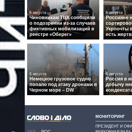
6 августа
6 августа
Чиновникам ТЦК сообщили
Россияне 
о подозрении из-за случаев
сортирово
фиктивных мобилизаций в
Укрпочты 
реестре «Оберег»
есть жерт
6 августа
6 августа
Немецкое грузовое судно
Россия в 
попало под атаку дронами в
добычу не
Черном море – DW
конденсат
МОНИТОРИНГ
ПРЕЗИДЕНТ И ОФ
УКР
РОС
ВЕРХОВНАЯ РАДА