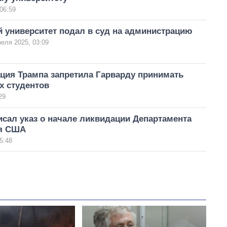
06:59
 университет подал в суд на администрацию
реля 2025, 03:09
ция Трампа запретила Гарварду принимать
х студентов
29
сал указ о начале ликвидации Департамента
я США
5:48