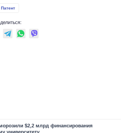
Патент
делиться:
аморозили $2,2 млрд финансирования
му университету