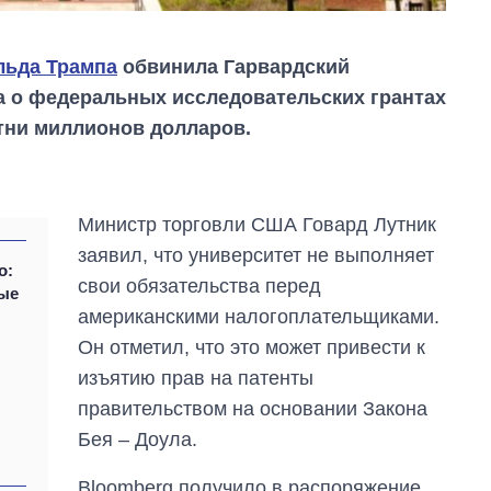
льда Трампа
обвинила Гарвардский
а о федеральных исследовательских грантах
отни миллионов долларов.
Министр торговли США Говард Лутник
заявил, что университет не выполняет
о:
свои обязательства перед
ые
американскими налогоплательщиками.
Он отметил, что это может привести к
Как за 10 лет
изъятию прав на патенты
изменилось
правительством на основании Закона
количество
поступающих в
Бея – Доула.
бакалавриат,
магистратуру и
Bloomberg получило в распоряжение