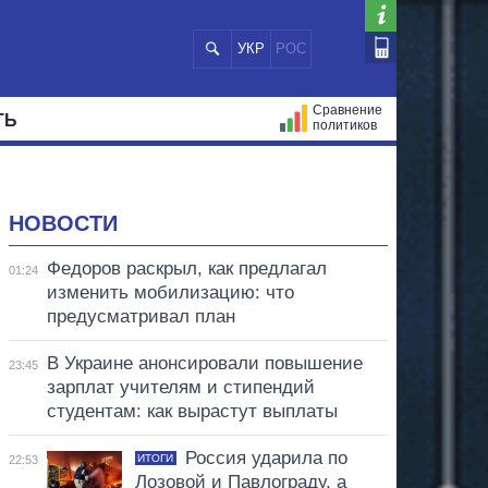
УКР
РОС
Сравнение
ТЬ
политиков
СТРАЦИЙ
МЭРЫ
ВСЕ ПЕРСОНЫ
НОВОСТИ
Федоров раскрыл, как предлагал
01:24
изменить мобилизацию: что
предусматривал план
В Украине анонсировали повышение
23:45
зарплат учителям и стипендий
студентам: как вырастут выплаты
Россия ударила по
ИТОГИ
22:53
Лозовой и Павлограду, а