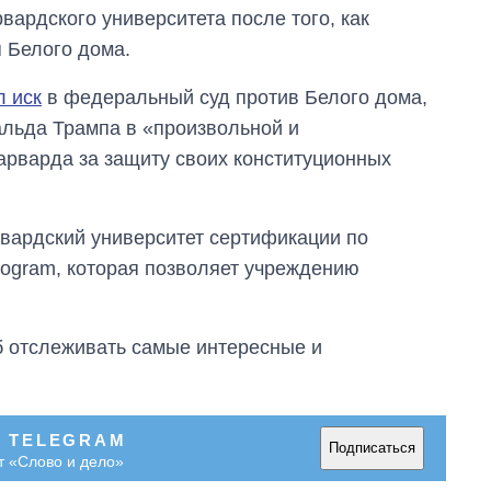
ардского университета после того, как
 Белого дома.
л иск
в федеральный суд против Белого дома,
льда Трампа в «произвольной и
арварда за защиту своих конституционных
вардский университет сертификации по
Program, которая позволяет учреждению
об отслеживать самые интересные и
В TELEGRAM
Подписаться
т «Слово и дело»