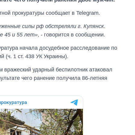
тной прокуратуры сообщает в Telegram.
уженные силы рф обстреляли г. Купянск.
е 45 и 55 лет»
, - говорится в сообщении.
куратура начала досудебное расследование по
(ч. 1 ст. 438 УК Украины).
ем вражеский ударный беспилотник атаковал
ультате чего ранение получила 86-летняя
Восемь
массированных
ударов по Украине
за лето: Киев и
область стали
главной целью рф