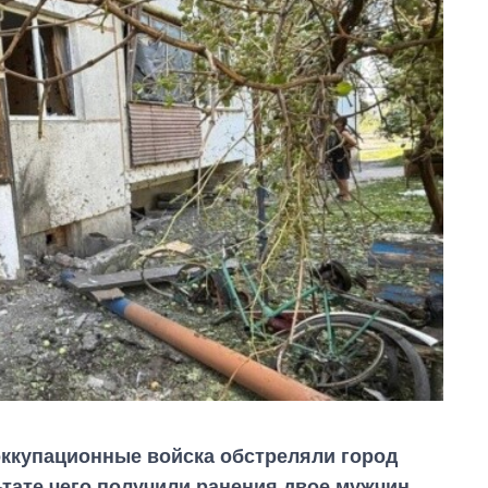
 оккупационные войска обстреляли город
ьтате чего получили ранения двое мужчин.