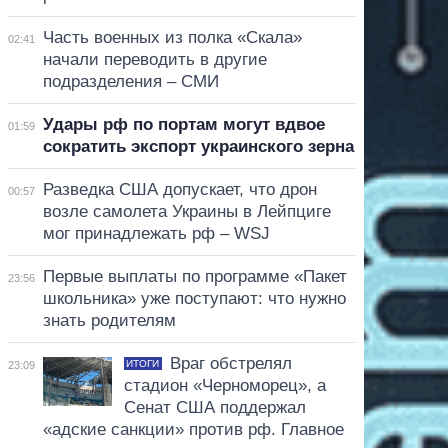
Часть военных из полка «Скала»
02:41
начали переводить в другие
подразделения – СМИ
Удары рф по портам могут вдвое
01:59
сократить экспорт украинского зерна
Разведка США допускает, что дрон
00:57
возле самолета Украины в Лейпциге
мог принадлежать рф – WSJ
Первые выплаты по программе «Пакет
23:56
школьника» уже поступают: что нужно
знать родителям
Враг обстрелял
ИТОГИ
23:09
стадион «Черноморец», а
Сенат США поддержал
«адские санкции» против рф. Главное