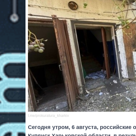
t.me/prokuratura_kharkiv
Сегодня утром, 6 августа, российские
Купянск Харьковской области, в резул