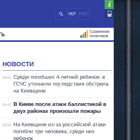
УКР
РОС
Сравнение
ТЬ
политиков
СТРАЦИЙ
МЭРЫ
ВСЕ ПЕРСОНЫ
НОВОСТИ
Среди погибших 4-летний ребенок: в
04:51
ГСЧС уточнили последствия обстрела
на Киевщине
В Киеве после атаки баллистикой в
03:47
двух районах произошли пожары
На Киевщине из-за российской атаки
02:53
погибли три человека, среди них
ребенок