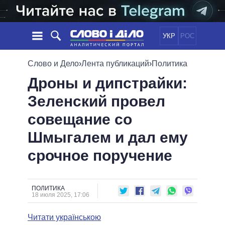
УКР
РОС
НОВОСТИ
Слово и Дело
›
Лента публикаций
›
Политика
Дроны и дипстрайки:
ОБЕЩАНИЯ
ЛЕНТА
ПОЛИТИКА
Зеленский провел
СОБЫТИЯ
ЭКОНОМИКА
ПОЛИТИКИ
совещание со
СТАТЬИ
ОБЩЕСТВО
ИНФОГРАФИКА
МНЕНИЯ
МИР
ВСЕ ПОЛИТИКИ
Шмыгалем и дал ему
ОБЗОРЫ
ПРЕЗИДЕНТ И ОФИС
срочное поручение
ВИДЕО
ДАЙДЖЕСТЫ
ВЕРХОВНАЯ РАДА
ПОДДЕРЖАТЬ
КАБИНЕТ МИНИСТРОВ
ГЛАВЫ ОБЛАДМИНИСТРАЦИЙ
ПОЛИТИКА
СРАВНЕНИЕ ПОЛИТИКОВ
18 июля 2025, 17:06
МЭРЫ
Читати українською
ВСЕ ПЕРСОНЫ