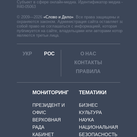
Субъект в сфере онлайн-медиа. Идентификатор медиа –
R40-05063
© 2009—2026
«Слово и Дело»
.
Все права защищены и
охраняются законом. Администрация сайта оставляет за
собой право не соглашаться с информацией, которая
публикуется на сайте, владельцами или авторами которой
являются третьи лица.
УКР
РОС
О НАС
КОНТАКТЫ
ПРАВИЛА
МОНИТОРИНГ
ТЕМАТИКИ
ПРЕЗИДЕНТ И
БИЗНЕС
ОФИС
КУЛЬТУРА
ВЕРХОВНАЯ
НАУКА
РАДА
НАЦИОНАЛЬНАЯ
КАБИНЕТ
БЕЗОПАСНОСТЬ