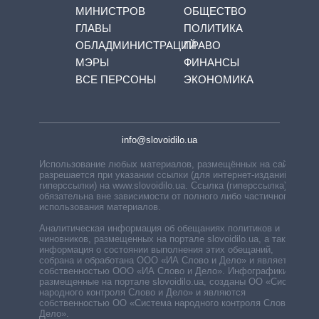
МИНИСТРОВ
ОБЩЕСТВО
ГЛАВЫ
ПОЛИТИКА
ОБЛАДМИНИСТРАЦИЙ
ПРАВО
МЭРЫ
ФИНАНСЫ
ВСЕ ПЕРСОНЫ
ЭКОНОМИКА
info@slovoidilo.ua
Использование любых материалов, размещённых на сайте,
разрешается при указании ссылки (для интернет-изданий —
гиперссылки) на www.slovoidilo.ua. Ссылка (гиперссылка)
обязательна вне зависимости от полного либо частичного
использования материалов.
Аналитическая информация об обещаниях политиков и
чиновников, размещенных на портале slovoidilo.ua, а также
информация о состоянии выполнения этих обещаний,
собрана и обработана ООО «ИА Слово и Дело» и является
собственностью ООО «ИА Слово и Дело». Инфографики,
размещенные на портале slovoidilo.ua, созданы ОО «Система
народного контроля Слово и Дело» и являются
собственностью ОО «Система народного контроля Слово и
Дело».