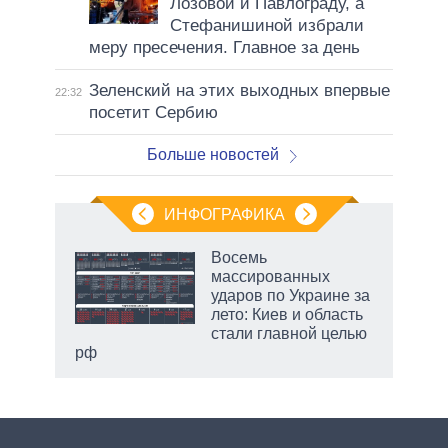
Лозовой и Павлограду, а
Стефанишиной избрали
меру пресечения. Главное за день
Зеленский на этих выходных впервые
22:32
посетит Сербию
Больше новостей
ИНФОГРАФИКА
еля
Восемь
массированных
ударов по Украине за
лето: Киев и область
стали главной целью
рф