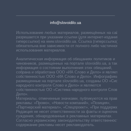
info@slovoidilo.ua
Использование любых материалов, размещённых на сайте,
разрешается при указании ссылки (для интернет-изданий —
гиперссылки) на www.slovoidilo.ua. Ссылка (гиперссылка)
обязательна вне зависимости от полного либо частичного
использования материалов.
Аналитическая информация об обещаниях политиков и
чиновников, размещенных на портале slovoidilo.ua, а также
информация о состоянии выполнения этих обещаний,
собрана и обработана ООО «ИА Слово и Дело» и является
собственностью ООО «ИА Слово и Дело». Инфографики,
размещенные на портале slovoidilo.ua, созданы ОО «Система
народного контроля Слово и Дело» и являются
собственностью ОО «Система народного контроля Слово и
Дело».
Материалы, отмеченные значками, публикуются на правах
рекламы: «Промо», «Новости компаний», «Позиция»,
«Партнерский материал», «Спецпроект», «При поддержке».
Редакция не несет ответственности за факты и оценочные
суждения, обнародованные в рекламных материалах.
Согласно украинскому законодательству ответственность за
содержание рекламы несет рекламодатель.