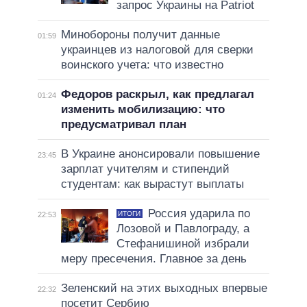
запрос Украины на Patriot
Минобороны получит данные
01:59
украинцев из налоговой для сверки
воинского учета: что известно
Федоров раскрыл, как предлагал
01:24
изменить мобилизацию: что
предусматривал план
В Украине анонсировали повышение
23:45
зарплат учителям и стипендий
студентам: как вырастут выплаты
Россия ударила по
ИТОГИ
22:53
Лозовой и Павлограду, а
Стефанишиной избрали
меру пресечения. Главное за день
Зеленский на этих выходных впервые
22:32
посетит Сербию