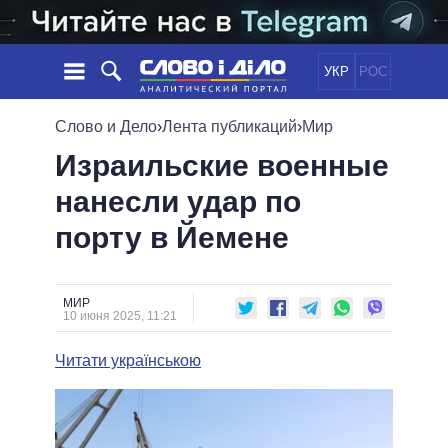
УКР
РОС
НОВОСТИ
Слово и Дело
›
Лента публикаций
›
Мир
Израильские военные
ОБЕЩАНИЯ
ЛЕНТА
ПОЛИТИКА
нанесли удар по
СОБЫТИЯ
ЭКОНОМИКА
ПОЛИТИКИ
порту в Йемене
СТАТЬИ
ОБЩЕСТВО
ИНФОГРАФИКА
МНЕНИЯ
МИР
ВСЕ ПОЛИТИКИ
ОБЗОРЫ
ПРЕЗИДЕНТ И ОФИС
ВИДЕО
МИР
ДАЙДЖЕСТЫ
10 июня 2025, 11:21
ВЕРХОВНАЯ РАДА
ПОДДЕРЖАТЬ
КАБИНЕТ МИНИСТРОВ
Читати українською
ГЛАВЫ ОБЛАДМИНИСТРАЦИЙ
СРАВНЕНИЕ ПОЛИТИКОВ
МЭРЫ
ВСЕ ПЕРСОНЫ