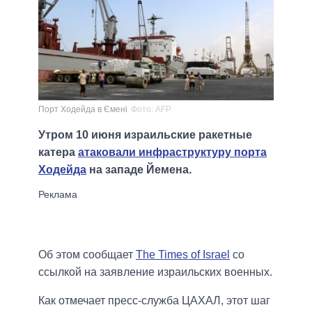
Порт Ходейда в Єменi
Фото: AFP
Утром 10 июня израильские ракетные
катера
атаковали инфраструктуру порта
Ходейда
на западе Йемена.
Об этом сообщает
The Times of Israel
со
ссылкой на заявление израильских военных.
Как отмечает пресс-служба ЦАХАЛ, этот шаг