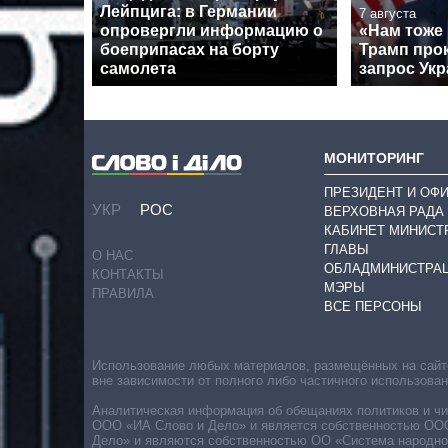
Лейпцига: в Германии
7 августа
опровергли информацию о
«Нам тоже
боеприпасах на борту
Трамп про
самолета
запрос Укр
МОНИТОРИНГ
ПРЕЗИДЕНТ И ОФ
УКР
РОС
ВЕРХОВНАЯ РАДА
КАБИНЕТ МИНИСТ
ГЛАВЫ
О НАС
ОБЛАДМИНИСТРА
КОНТАКТЫ
МЭРЫ
ПРАВИЛА
ВСЕ ПЕРСОНЫ
Использование любых материалов, размещённых на сайте,
вне зависимости от полного либо частичного использова
Аналитическая информация об обещаниях политиков и чин
ООО «ИА Слово и Дело» и является собственностью ООО 
Дело» и являются собственностью ОО «Система народног