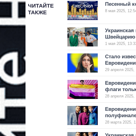
Песенный ко
ЧИТАЙТЕ
8 мая 2025, 12:5
ТАКЖЕ
Украинская 
Швейцарию 
1 мая 2025, 13:3
Стало извес
Евровидени
29 апреля 2025, 
Евровидени
флаги тольк
28 апреля 2025, 
Евровидение
полуфинал
28 марта 2025, 1
Украинская 