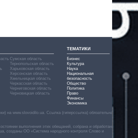
ТЕМАТИКИ
ласть
Сумская область
Бизнес
Тернопольская область
Культура
ь
Харьковская область
Наука
Херсонская область
Национальная
Хмельницкая область
безопасность
Черкасская область
Общество
Черниговская область
Политика
Черновицкая область
Право
Финансы
Экономика
) на www.slovoidilo.ua. Ссылка (гиперссылка) обязательна
состоянии выполнения этих обещаний, собрана и обработана
ua, созданы ОО «Система народного контроля Слово и