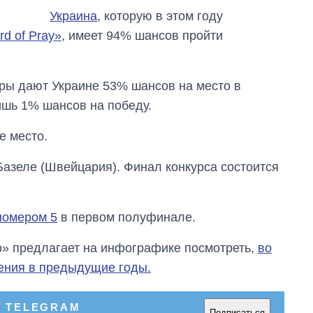
главной целью рф
Украина
, которую в этом году
rd of Pray»
, имеет 94% шансов пройти
ры дают Украине 53% шансов на место в
лишь 1% шансов на победу.
е место.
азеле (Швейцария). Финал конкурса состоится
 номером 5
в первом полуфинале.
о» предлагает на инфографике посмотреть,
во
ения в предыдущие годы.
В TELEGRAM
Подписаться