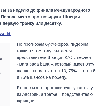
зы за неделю до финала международного
. Первое место прогнозируют Швеции.
в первую тройку или десятку.
world.
По прогнозам букмекеров, лидером
гонки в этом году считается
представитель Швеции KAJ с песней
ко
«Bara bada bastu», который имеет 84%
шансов попасть в топ-10, 75% – в топ-5
в
и 35% шансов на победу.
Восемь
Второе место прогнозируют участнику
массированных
из Австрии, а третье – представителю
ударов по Украине
за лето: Киев и
Франции.
область стали