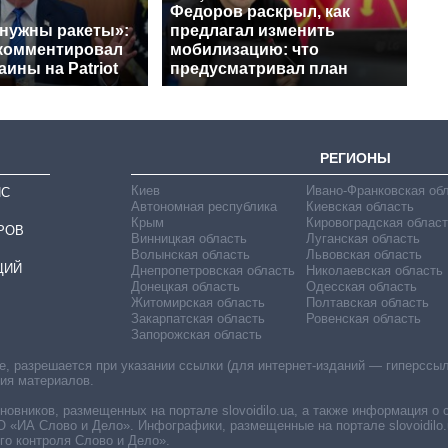
Федоров раскрыл, как
 нужны ракеты»:
предлагал изменить
комментировал
мобилизацию: что
аины на Patriot
предусматривал план
РЕГИОНЫ
Киев
Ивано-Франковская об
ИС
Автономная республика
Киевская область
Крым
Кировоградская област
РОВ
Винницкая область
Луганская область
Волынская область
Львовская область
ЦИЙ
Днепропетровская область
Николаевская область
Донецкая область
Одесская область
Житомирская область
Полтавская область
Закарпатская область
Ровенская область
Запорожская область
 разрешается при указании ссылки (для интернет-изданий — гиперссылки
ния материалов.
овников, размещенных на портале slovoidilo.ua, а также информация о 
«ИА Слово и Дело». Инфографики, размещенные на портале slovoidilo.
о контроля Слово и Дело».