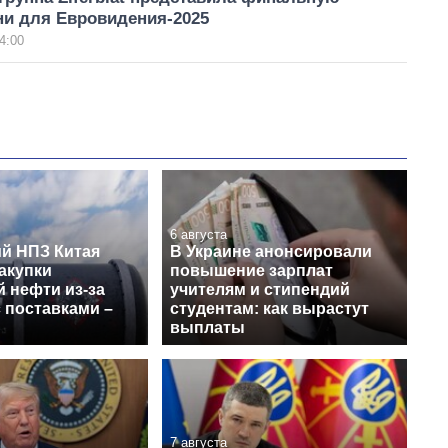
ни для Евровидения-2025
4:00
6 августа
й НПЗ Китая
В Украине анонсировали
акупки
повышение зарплат
 нефти из-за
учителям и стипендий
 поставками –
студентам: как вырастут
выплаты
7 августа