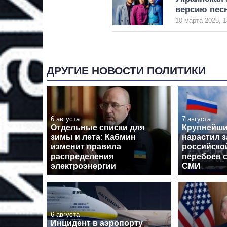
версию пес
10 марта 2025, 1
ДРУГИЕ НОВОСТИ ПОЛИТИКИ
6 августа
7 августа
Отдельные списки для
Крупнейши
зимы и лета: Кабмин
нарастил з
изменит правила
российской
распределения
перебоев с
электроэнергии
СМИ
6 августа
Инцидент в аэропорту