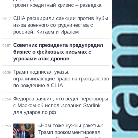
грозит кредитный кризис – разведка
США расширили санкции против Кубы
05:17
из-за военного сотрудничества с
россией, Китаем и Ираном
Советник президента предупредил
04:57
бизнес о фейковых письмах с
угрозами атак дронов
Трамп подписал указы,
04:39
ограничивающие право на гражданство
по рождению в США
Федоров заявил, что ведет переговоры
03:56
с Маском об использования Starlink
для ударов по рф
«Нам тоже нужны ракеты»:
02:59
Трамп прокомментировал