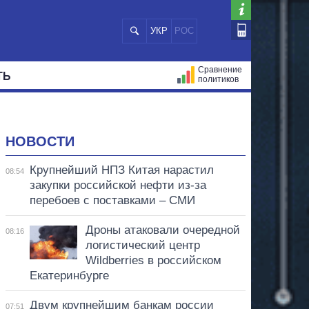
УКР
РОС
Сравнение
ТЬ
политиков
СТРАЦИЙ
МЭРЫ
ВСЕ ПЕРСОНЫ
НОВОСТИ
Крупнейший НПЗ Китая нарастил
08:54
закупки российской нефти из-за
перебоев с поставками – СМИ
Дроны атаковали очередной
08:16
логистический центр
Wildberries в российском
Екатеринбурге
Двум крупнейшим банкам россии
07:51