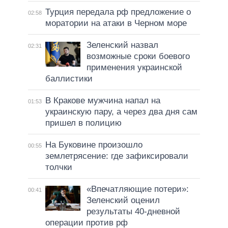
Турция передала рф предложение о
02:58
моратории на атаки в Черном море
Зеленский назвал
02:31
возможные сроки боевого
применения украинской
баллистики
В Кракове мужчина напал на
01:53
украинскую пару, а через два дня сам
пришел в полицию
На Буковине произошло
00:55
землетрясение: где зафиксировали
толчки
«Впечатляющие потери»:
00:41
Зеленский оценил
результаты 40-дневной
операции против рф