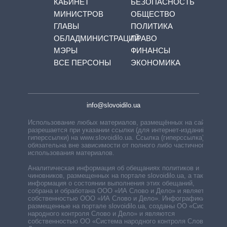
КАБИНЕТ
БЕЗОПАСНОСТЬ
МИНИСТРОВ
ОБЩЕСТВО
ГЛАВЫ
ПОЛИТИКА
ОБЛАДМИНИСТРАЦИЙ
ПРАВО
МЭРЫ
ФИНАНСЫ
ВСЕ ПЕРСОНЫ
ЭКОНОМИКА
info@slovoidilo.ua
Использование любых материалов, размещённых на сайте,
разрешается при указании ссылки (для интернет-изданий —
гиперссылки) на www.slovoidilo.ua. Ссылка (гиперссылка)
обязательна вне зависимости от полного либо частичного
использования материалов.
Аналитическая информация об обещаниях политиков и
чиновников, размещенных на портале slovoidilo.ua, а также
информация о состоянии выполнения этих обещаний,
собрана и обработана ООО «ИА Слово и Дело» и является
собственностью ООО «ИА Слово и Дело». Инфографики,
размещенные на портале slovoidilo.ua, созданы ОО «Система
народного контроля Слово и Дело» и являются
собственностью ОО «Система народного контроля Слово и