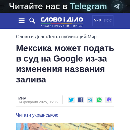
УКР
РОС
НОВОСТИ
Слово и Дело
›
Лента публикаций
›
Мир
Мексика может подать
ОБЕЩАНИЯ
ЛЕНТА
ПОЛИТИКА
в суд на Google из-за
СОБЫТИЯ
ЭКОНОМИКА
ПОЛИТИКИ
изменения названия
СТАТЬИ
ОБЩЕСТВО
ИНФОГРАФИКА
МНЕНИЯ
МИР
ВСЕ ПОЛИТИКИ
залива
ОБЗОРЫ
ПРЕЗИДЕНТ И ОФИС
ВИДЕО
ДАЙДЖЕСТЫ
ВЕРХОВНАЯ РАДА
МИР
ПОДДЕРЖАТЬ
КАБИНЕТ МИНИСТРОВ
14 февраля 2025, 05:35
ГЛАВЫ ОБЛАДМИНИСТРАЦИЙ
СРАВНЕНИЕ ПОЛИТИКОВ
Читати українською
МЭРЫ
ВСЕ ПЕРСОНЫ