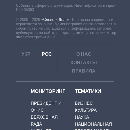
Субъект в сфере онлайн-медиа. Идентификатор медиа –
R40-05063
© 2009—2026
«Слово и Дело»
.
Все права защищены и
охраняются законом. Администрация сайта оставляет за
собой право не соглашаться с информацией, которая
публикуется на сайте, владельцами или авторами которой
являются третьи лица.
УКР
РОС
О НАС
КОНТАКТЫ
ПРАВИЛА
МОНИТОРИНГ
ТЕМАТИКИ
ПРЕЗИДЕНТ И
БИЗНЕС
ОФИС
КУЛЬТУРА
ВЕРХОВНАЯ
НАУКА
РАДА
НАЦИОНАЛЬНАЯ