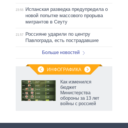
Испанская разведка предупредила о
23:55
новой попытке массового прорыва
мигрантов в Сеуту
Россияне ударили по центру
21:57
Павлограда, есть пострадавшие
Больше новостей
ИНФОГРАФИКА
Как изменился
бюджет
не за
Министерства
асть
обороны за 13 лет
елью
войны с россией