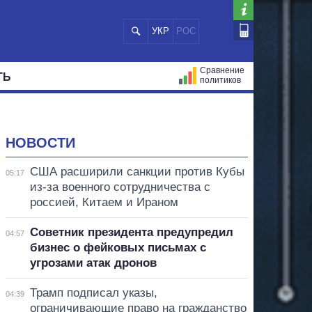
УКР
РОС
Сравнение
ТЬ
политиков
СТРАЦИЙ
МЭРЫ
ВСЕ ПЕРСОНЫ
НОВОСТИ
США расширили санкции против Кубы
05:17
из-за военного сотрудничества с
россией, Китаем и Ираном
Советник президента предупредил
04:57
бизнес о фейковых письмах с
угрозами атак дронов
Трамп подписал указы,
04:39
ограничивающие право на гражданство