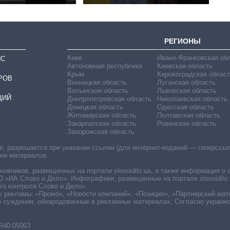
РЕГИОНЫ
Киев
Ивано-Франковская об
ИС
Автономная республика
Киевская область
Крым
Кировоградская област
РОВ
Винницкая область
Луганская область
Волынская область
Львовская область
ЦИЙ
Днепропетровская область
Николаевская область
Донецкая область
Одесская область
Житомирская область
Полтавская область
Закарпатская область
Ровенская область
Запорожская область
 разрешается при указании ссылки (для интернет-изданий — гиперссылки
ния материалов.
овников, размещенных на портале slovoidilo.ua, а также информация о 
«ИА Слово и Дело». Инфографики, размещенные на портале slovoidilo.
о контроля Слово и Дело».
х рекламы: «Промо», «Новости компаний», «Позиция», «Партнерский мат
е суждения, обнародованные в рекламных материалах. Согласно украин
R40-05063