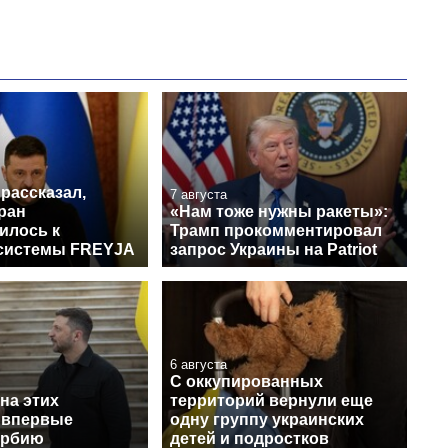
рассказал,
7 августа
ран
«Нам тоже нужны ракеты»:
илось к
Трамп прокомментировал
системы FREYJA
запрос Украины на Patriot
6 августа
С оккупированных
на этих
территорий вернули еще
 впервые
одну группу украинских
ербию
детей и подростков