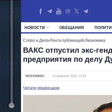
НОВОСТИ
ОБЕЩАНИЯ
ПОЛИТИ
ВСЕ ПОЛИТИКИ
ПРЕЗИДЕНТ И ОФ
Слово и Дело
›
Лента публикаций
›
Экономика
ВАКС отпустил экс-ген
предприятия по делу Д
ЭКОНОМИКА
10 февраля 2025, 12:00
Читати українською