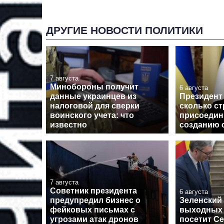
ДРУГИЕ НОВОСТИ ПОЛИТИКИ
7 августа
Минобороны получит
6 августа
данные украинцев из
Президент 
налоговой для сверки
сколько ст
воинского учета: что
присоедин
известно
созданию 
7 августа
Советник президента
6 августа
предупредил бизнес о
Зеленский 
фейковых письмах с
выходных
угрозами атак дронов
посетит С