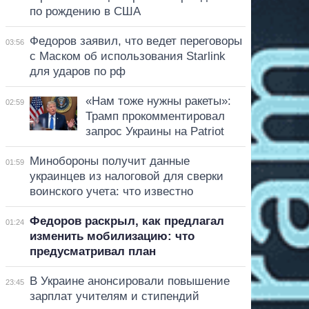
по рождению в США
Федоров заявил, что ведет переговоры
03:56
с Маском об использования Starlink
для ударов по рф
«Нам тоже нужны ракеты»:
02:59
Трамп прокомментировал
запрос Украины на Patriot
Минобороны получит данные
01:59
украинцев из налоговой для сверки
воинского учета: что известно
Федоров раскрыл, как предлагал
01:24
изменить мобилизацию: что
предусматривал план
В Украине анонсировали повышение
23:45
зарплат учителям и стипендий