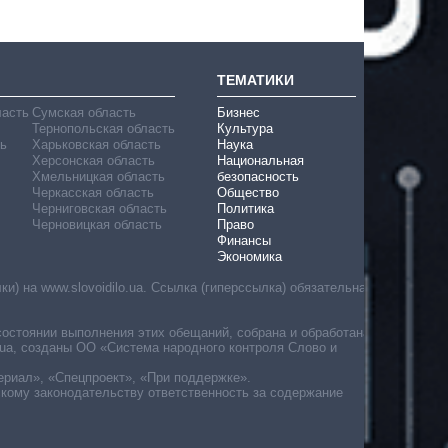
ТЕМАТИКИ
ласть
Сумская область
Бизнес
Тернопольская область
Культура
ь
Харьковская область
Наука
Херсонская область
Национальная
Хмельницкая область
безопасность
Черкасская область
Общество
Черниговская область
Политика
Черновицкая область
Право
Финансы
Экономика
) на www.slovoidilo.ua. Ссылка (гиперссылка) обязательна
состоянии выполнения этих обещаний, собрана и обработана
ua, созданы ОО «Система народного контроля Слово и
ериал», «Спецпроект», «При поддержке».
скому законодательству ответственность за содержание