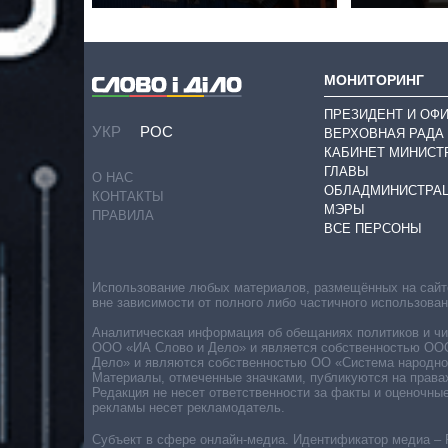
МОНИТОРИНГ
ПРЕЗИДЕНТ И ОФ
УКР
РОС
ВЕРХОВНАЯ РАДА
КАБИНЕТ МИНИСТ
ГЛАВЫ
О НАС
ОБЛАДМИНИСТРА
КОНТАКТЫ
МЭРЫ
ПРАВИЛА
ВСЕ ПЕРСОНЫ
Использование любых материалов, размещённых на сайте,
вне зависимости от полного либо частичного использова
Аналитическая информация об обещаниях политиков и чин
ООО «ИА Слово и Дело» и является собственностью ООО 
Дело» и являются собственностью ОО «Система народног
Материалы, отмеченные значками, публикуются на права
Редакция не несет ответственности за факты и оценочны
рекламы несет рекламодатель.
Субъект в сфере онлайн-медиа. Идентификатор медиа – 