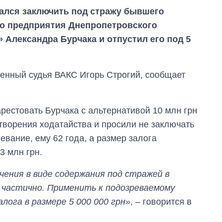
ался заключить под стражу бывшего
го предприятия Днепропетровского
 Александра Бурчака и отпустил его под 5
енный судья ВАКС Игорь Строгий, сообщает
рестовать Бурчака с альтернативой 10 млн грн
творения ходатайства и просили не заключать
евание, ему 62 года, а размер залога
3 млн грн.
ения в виде содержания под стражей в
Восемь
 частично. Применить к подозреваемому
массированных
ударов по Украине
залога в размере 5 000 000 грн»
, – говорится в
за лето: Киев и
область стали