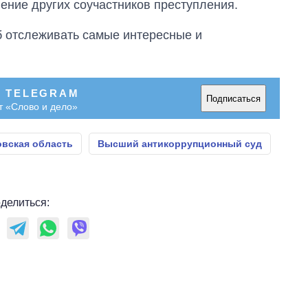
ение других соучастников преступления.
об отслеживать самые интересные и
В TELEGRAM
Подписаться
т «Слово и дело»
вская область
Высший антикоррупционный суд
делиться: