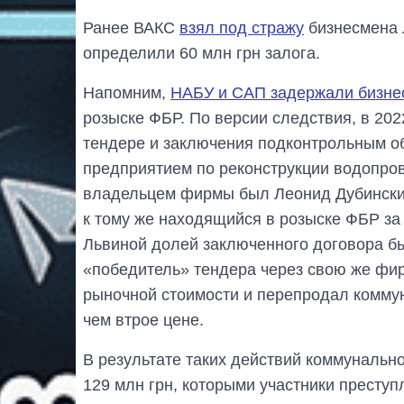
Ранее ВАКС
взял под стражу
бизнесмена 
определили 60 млн грн залога.
Напомним,
НАБУ и САП задержали бизне
розыске ФБР. По версии следствия, в 20
тендере и заключения подконтрольным о
предприятием по реконструкции водопро
владельцем фирмы был Леонид Дубинский
к тому же находящийся в розыске ФБР з
Львиной долей заключенного договора бы
«победитель» тендера через свою же фир
рыночной стоимости и перепродал комм
чем втрое цене.
В результате таких действий коммунальн
129 млн грн, которыми участники престу