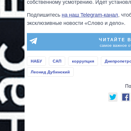
собственному усмотрению. Идет установл
Подпишитесь
на наш Telegram-канал
, чт
эксклюзивные новости «Слово и дело».
ЧИТАЙТЕ 
самое важное о
НАБУ
САП
коррупция
Днепропетро
Леонид Дубинский
По