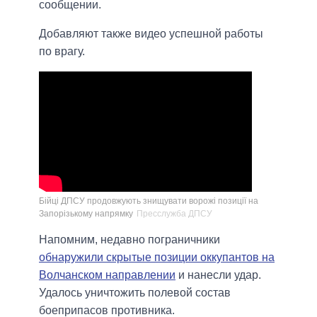
сообщении.
Добавляют также видео успешной работы
по врагу.
Бійці ДПСУ продовжують знищувати ворожі позиції на
Запорізькому напрямку
Пресслужба ДПСУ
Напомним, недавно пограничники
обнаружили скрытые позиции оккупантов на
Волчанском направлении
и нанесли удар.
Удалось уничтожить полевой состав
боеприпасов противника.