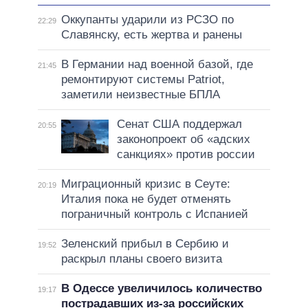
Оккупанты ударили из РСЗО по
22:29
Славянску, есть жертва и ранены
В Германии над военной базой, где
21:45
ремонтируют системы Patriot,
заметили неизвестные БПЛА
Сенат США поддержал
20:55
законопроект об «адских
санкциях» против россии
Миграционный кризис в Сеуте:
20:19
Италия пока не будет отменять
пограничный контроль с Испанией
Зеленский прибыл в Сербию и
19:52
раскрыл планы своего визита
В Одессе увеличилось количество
19:17
пострадавших из-за российских