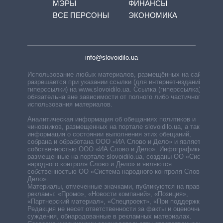
МЭРЫ
ФИНАНСЫ
ВСЕ ПЕРСОНЫ
ЭКОНОМИКА
info@slovoidilo.ua
Использование любых материалов, размещённых на сайте,
разрешается при указании ссылки (для интернет-изданий —
гиперссылки) на www.slovoidilo.ua. Ссылка (гиперссылка)
обязательна вне зависимости от полного либо частичного
использования материалов.
Аналитическая информация об обещаниях политиков и
чиновников, размещенных на портале slovoidilo.ua, а также
информация о состоянии выполнения этих обещаний,
собрана и обработана ООО «ИА Слово и Дело» и является
собственностью ООО «ИА Слово и Дело». Инфографики,
размещенные на портале slovoidilo.ua, созданы ОО «Система
народного контроля Слово и Дело» и являются
собственностью ОО «Система народного контроля Слово и
Дело».
Материалы, отмеченные значками, публикуются на правах
рекламы: «Промо», «Новости компаний», «Позиция»,
«Партнерский материал», «Спецпроект», «При поддержке».
Редакция не несет ответственности за факты и оценочные
суждения, обнародованные в рекламных материалах.