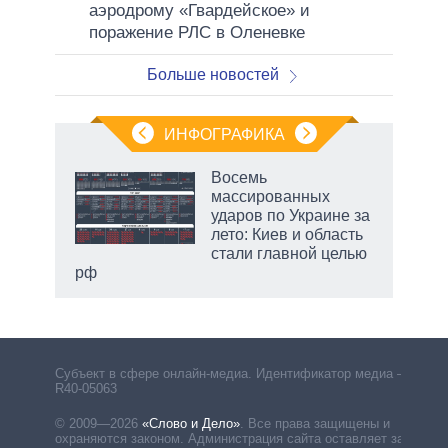
аэродрому «Гвардейское» и
поражение РЛС в Оленевке
Больше новостей
ИНФОГРАФИКА
Восемь
массированных
ударов по Украине за
ет
лето: Киев и область
стали главной целью
рф
Субъект в сфере онлайн-медиа. Идентификатор медиа –
R40-05063
© 2009—2026
«Слово и Дело»
.
Все права защищены и
охраняются законом. Администрация сайта оставляет за