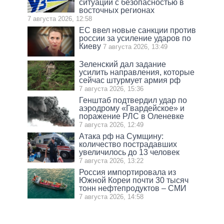
ситуации с безопасностью в
восточных регионах
7 августа 2026, 12:58
ЕС ввел новые санкции против
россии за усиление ударов по
Киеву
7 августа 2026, 13:49
Зеленский дал задание
усилить направления, которые
сейчас штурмует армия рф
7 августа 2026, 15:36
Генштаб подтвердил удар по
аэродрому «Гвардейское» и
поражение РЛС в Оленевке
7 августа 2026, 12:49
Атака рф на Сумщину:
количество пострадавших
увеличилось до 13 человек
7 августа 2026, 13:22
Россия импортировала из
Южной Кореи почти 30 тысяч
тонн нефтепродуктов – СМИ
7 августа 2026, 14:58