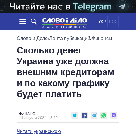
УКР
РОС
НОВОСТИ
Слово и Дело
›
Лента публикаций
›
Финансы
Сколько денег
ОБЕЩАНИЯ
ЛЕНТА
ПОЛИТИКА
Украина уже должна
СОБЫТИЯ
ЭКОНОМИКА
ПОЛИТИКИ
внешним кредиторам
СТАТЬИ
ОБЩЕСТВО
ИНФОГРАФИКА
МНЕНИЯ
МИР
ВСЕ ПОЛИТИКИ
и по какому графику
ОБЗОРЫ
ПРЕЗИДЕНТ И ОФИС
будет платить
ВИДЕО
ДАЙДЖЕСТЫ
ВЕРХОВНАЯ РАДА
ПОДДЕРЖАТЬ
КАБИНЕТ МИНИСТРОВ
ГЛАВЫ ОБЛАДМИНИСТРАЦИЙ
ФИНАНСЫ
СРАВНЕНИЕ ПОЛИТИКОВ
19 августа 2024, 13:20
МЭРЫ
Читати українською
ВСЕ ПЕРСОНЫ