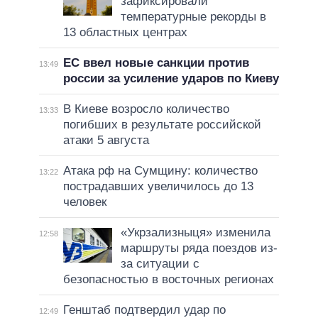
зафиксировали
температурные рекорды в
13 областных центрах
ЕС ввел новые санкции против
13:49
россии за усиление ударов по Киеву
В Киеве возросло количество
13:33
погибших в результате российской
атаки 5 августа
Атака рф на Сумщину: количество
13:22
пострадавших увеличилось до 13
человек
«Укрзализныця» изменила
12:58
маршруты ряда поездов из-
за ситуации с
безопасностью в восточных регионах
Генштаб подтвердил удар по
12:49