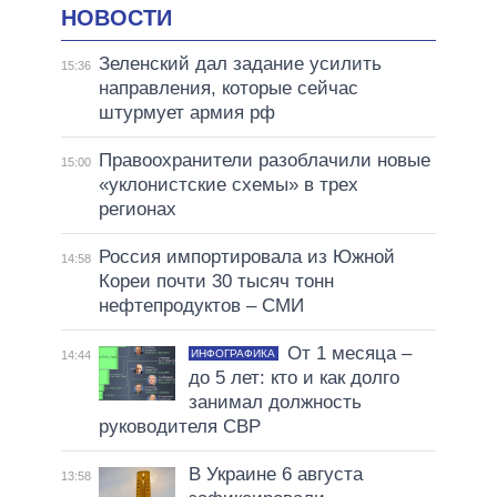
НОВОСТИ
Зеленский дал задание усилить
15:36
направления, которые сейчас
штурмует армия рф
Правоохранители разоблачили новые
15:00
«уклонистские схемы» в трех
регионах
Россия импортировала из Южной
14:58
Кореи почти 30 тысяч тонн
нефтепродуктов – СМИ
От 1 месяца –
ИНФОГРАФИКА
14:44
до 5 лет: кто и как долго
занимал должность
руководителя СВР
В Украине 6 августа
13:58