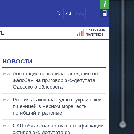
УКР
РОС
Сравнение
ТЬ
политиков
СТРАЦИЙ
МЭРЫ
ВСЕ ПЕРСОНЫ
НОВОСТИ
Апелляция назначила заседание по
12:24
жалобам на приговор экс-депутата
Одесского облсовета
Россия атаковала судно с украинской
12:20
пшеницей в Черном море, есть
погибший и раненые
САП обжаловала отказ в конфискации
12:20
активов экс-депутата из