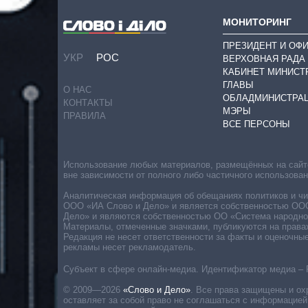
МОНИТОРИНГ
ПРЕЗИДЕНТ И ОФ
УКР
РОС
ВЕРХОВНАЯ РАДА
КАБИНЕТ МИНИСТ
ГЛАВЫ
О НАС
ОБЛАДМИНИСТРА
КОНТАКТЫ
МЭРЫ
ПРАВИЛА
ВСЕ ПЕРСОНЫ
Использование любых материалов, размещённых на сайте,
вне зависимости от полного либо частичного использова
Аналитическая информация об обещаниях политиков и чин
ООО «ИА Слово и Дело» и является собственностью ООО 
Дело» и являются собственностью ОО «Система народног
Материалы, отмеченные значками, публикуются на права
Редакция не несет ответственности за факты и оценочны
рекламы несет рекламодатель.
Субъект в сфере онлайн-медиа. Идентификатор медиа – 
© 2009—2026
«Слово и Дело»
.
Все права защищены и ох
оставляет за собой право не соглашаться с информацией