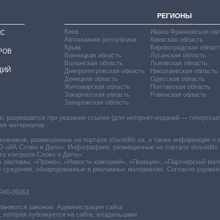
РЕГИОНЫ
Киев
Ивано-Франковская об
ИС
Автономная республика
Киевская область
Крым
Кировоградская област
РОВ
Винницкая область
Луганская область
Волынская область
Львовская область
ЦИЙ
Днепропетровская область
Николаевская область
Донецкая область
Одесская область
Житомирская область
Полтавская область
Закарпатская область
Ровенская область
Запорожская область
 разрешается при указании ссылки (для интернет-изданий — гиперссылки
ния материалов.
овников, размещенных на портале slovoidilo.ua, а также информация о 
«ИА Слово и Дело». Инфографики, размещенные на портале slovoidilo.
о контроля Слово и Дело».
х рекламы: «Промо», «Новости компаний», «Позиция», «Партнерский мат
е суждения, обнародованные в рекламных материалах. Согласно украин
R40-05063
раняются законом. Администрация сайта
, которая публикуется на сайте, владельцами