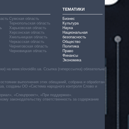
ТЕМАТИКИ
ласть
Сумская область
Бизнес
Тернопольская область
Культура
ь
Харьковская область
Наука
Херсонская область
Национальная
Хмельницкая область
безопасность
Черкасская область
Общество
Черниговская область
Политика
Черновицкая область
Право
Финансы
Экономика
) на www.slovoidilo.ua. Ссылка (гиперссылка) обязательна
состоянии выполнения этих обещаний, собрана и обработана
ua, созданы ОО «Система народного контроля Слово и
ериал», «Спецпроект», «При поддержке».
скому законодательству ответственность за содержание