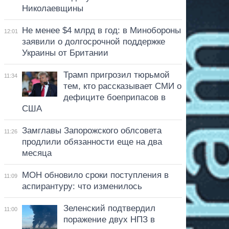
Николаевщины
Не менее $4 млрд в год: в Минобороны
12:01
заявили о долгосрочной поддержке
Украины от Британии
Трамп пригрозил тюрьмой
11:34
тем, кто рассказывает СМИ о
дефиците боеприпасов в
США
Замглавы Запорожского облсовета
11:26
продлили обязанности еще на два
месяца
МОН обновило сроки поступления в
11:09
аспирантуру: что изменилось
Зеленский подтвердил
11:00
поражение двух НПЗ в