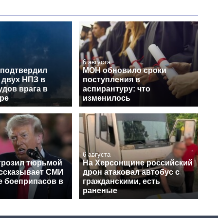
6 августа
 подтвердил
МОН обновило сроки
 двух НПЗ в
поступления в
удов врага в
аспирантуру: что
ре
изменилось
6 августа
грозил тюрьмой
На Херсонщине российский
ассказывает СМИ
дрон атаковал автобус с
е боеприпасов в
гражданскими, есть
раненые