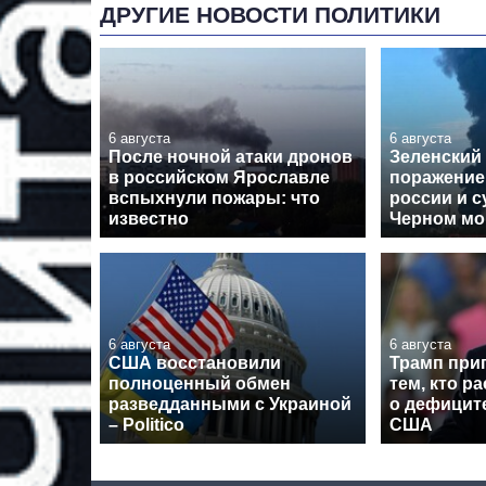
ДРУГИЕ НОВОСТИ ПОЛИТИКИ
6 августа
6 августа
После ночной атаки дронов
Зеленский
в российском Ярославле
поражение
вспыхнули пожары: что
россии и с
известно
Черном мо
6 августа
6 августа
США восстановили
Трамп при
полноценный обмен
тем, кто р
разведданными с Украиной
о дефицит
– Politico
США