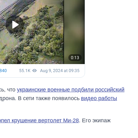
холодную воду в
городах Украины
на начало августа
ь, что
украинские военные подбили российский
рона. В сети также появилось
видео работы
рпел крушение вертолет Ми-28
. Его экипаж