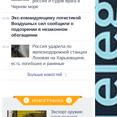
россии и судов врага в
Черном море
Экс-командующему логистикой
10:35
Воздушных сил сообщили о
подозрении в незаконном
обогащении
Россия ударила по
10:10
железнодорожной станции
Лозовая на Харьковщине,
есть погибшие и раненые
Больше новостей
ИНФОГРАФИКА
Экспорт оружия:
сколько ракет,