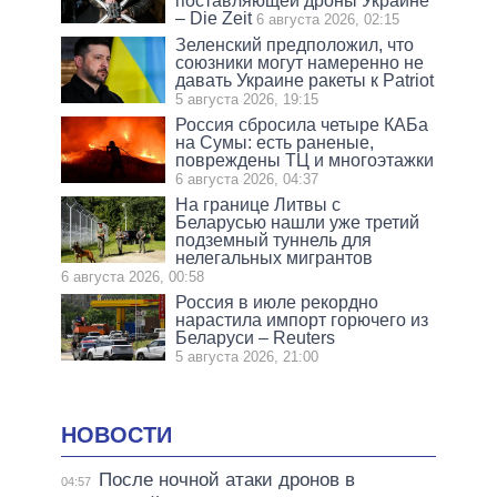
поставляющей дроны Украине
– Die Zeit
6 августа 2026, 02:15
Зеленский предположил, что
союзники могут намеренно не
давать Украине ракеты к Patriot
5 августа 2026, 19:15
Россия сбросила четыре КАБа
на Сумы: есть раненые,
повреждены ТЦ и многоэтажки
6 августа 2026, 04:37
На границе Литвы с
Беларусью нашли уже третий
подземный туннель для
нелегальных мигрантов
6 августа 2026, 00:58
Россия в июле рекордно
нарастила импорт горючего из
Беларуси – Reuters
5 августа 2026, 21:00
НОВОСТИ
После ночной атаки дронов в
04:57