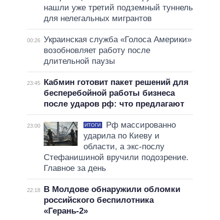
нашли уже третий подземный туннель
для нелегальных мигрантов
Украинская служба «Голоса Америки»
00:26
возобновляет работу после
длительной паузы
Кабмин готовит пакет решений для
23:45
бесперебойной работы бизнеса
после ударов рф: что предлагают
Рф массированно
ИТОГИ
23:00
ударила по Киеву и
области, а экс-послу
Стефанишиной вручили подозрение.
Главное за день
В Молдове обнаружили обломки
22:18
российского беспилотника
«Герань-2»