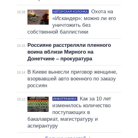
Охота на
АВТОРСКАЯ КОЛОНКА
15:28
«Искандер»: можно ли его
уничтожить без
собственной баллистики
Россияне расстреляли пленного
15:15
воина вблизи Мирного на
Донетчине – прокуратура
В Киеве вынесли приговор женщине,
15:14
взорвавшей авто военного по заказу
россиян
Как за 10 лет
ИНФОГРАФИКА
15:12
изменилось количество
поступающих в
бакалавриат, магистратуру и
аспирантуру