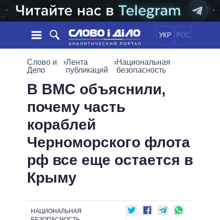
УКР
РОС
НОВОСТИ
Слово и
›
Лента
›
Национальная
Дело
публикаций
безопасность
ОБЕЩАНИЯ
ЛЕНТА
ПОЛИТИКА
В ВМС объяснили,
СОБЫТИЯ
ЭКОНОМИКА
почему часть
ПОЛИТИКИ
СТАТЬИ
ОБЩЕСТВО
кораблей
ИНФОГРАФИКА
МНЕНИЯ
МИР
ВСЕ ПОЛИТИКИ
Черноморского флота
ОБЗОРЫ
ПРЕЗИДЕНТ И ОФИС
ВИДЕО
рф все еще остается в
ДАЙДЖЕСТЫ
ВЕРХОВНАЯ РАДА
ПОДДЕРЖАТЬ
КАБИНЕТ МИНИСТРОВ
Крыму
ГЛАВЫ ОБЛАДМИНИСТРАЦИЙ
СРАВНЕНИЕ ПОЛИТИКОВ
МЭРЫ
НАЦИОНАЛЬНАЯ
ВСЕ ПЕРСОНЫ
БЕЗОПАСНОСТЬ