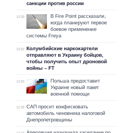
санкции против россии
В Fire Point рассказали,
13:30
когда планируют первое
боевое применение
системы Freya
Колумбийские наркокартели
13:02
отправляют в Украину бойцов,
чтобы получить опыт дроновой
войны – FT
Польша предоставит
12:50
Украине новый пакет
военной помощи
САП просит конфисковать
12:35
автомобиль чиновника налоговой
Днепропетровщины
Апелляция назначила заседание по
12:24