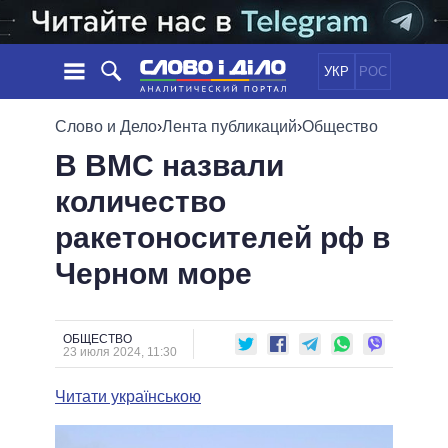
УКР
РОС
НОВОСТИ
Слово и Дело
›
Лента публикаций
›
Общество
В ВМС назвали
ОБЕЩАНИЯ
ЛЕНТА
ПОЛИТИКА
количество
СОБЫТИЯ
ЭКОНОМИКА
ПОЛИТИКИ
ракетоносителей рф в
СТАТЬИ
ОБЩЕСТВО
ИНФОГРАФИКА
МНЕНИЯ
МИР
ВСЕ ПОЛИТИКИ
Черном море
ОБЗОРЫ
ПРЕЗИДЕНТ И ОФИС
ВИДЕО
ДАЙДЖЕСТЫ
ВЕРХОВНАЯ РАДА
ОБЩЕСТВО
ПОДДЕРЖАТЬ
КАБИНЕТ МИНИСТРОВ
23 июля 2024, 11:30
ГЛАВЫ ОБЛАДМИНИСТРАЦИЙ
СРАВНЕНИЕ ПОЛИТИКОВ
Читати українською
МЭРЫ
ВСЕ ПЕРСОНЫ