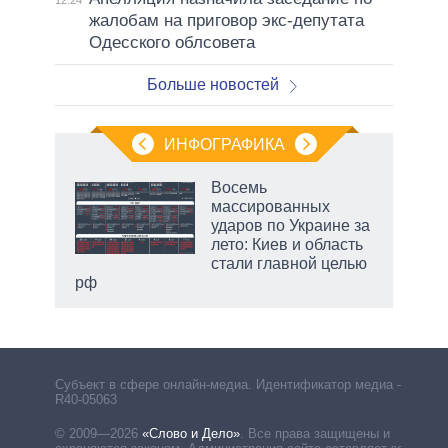
жалобам на приговор экс-депутата
Одесского облсовета
Больше новостей
ИНФОГРАФИКА
Восемь
массированных
ков
ударов по Украине за
 за
лето: Киев и область
ости
стали главной целью
рф
Субъект в сфере онлайн-медиа. Идентификатор медиа –
R40-05063
© 2009—2026
«Слово и Дело»
.
Все права защищены и