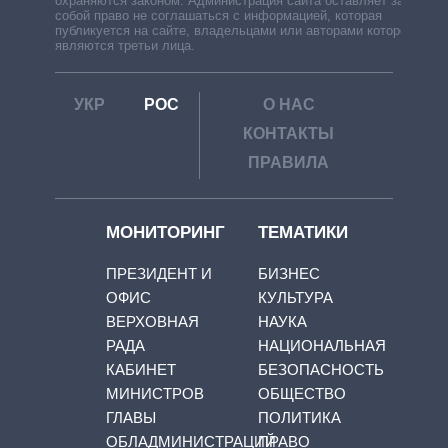
охраняются законом. Администрация сайта оставляет за
собой право не соглашаться с информацией, которая
публикуется на сайте, владельцами или авторами которой
являются третьи лица.
УКР
РОС
О НАС
КОНТАКТЫ
ПРАВИЛА
МОНИТОРИНГ
ТЕМАТИКИ
ПРЕЗИДЕНТ И
БИЗНЕС
ОФИС
КУЛЬТУРА
ВЕРХОВНАЯ
НАУКА
РАДА
НАЦИОНАЛЬНАЯ
КАБИНЕТ
БЕЗОПАСНОСТЬ
МИНИСТРОВ
ОБЩЕСТВО
ГЛАВЫ
ПОЛИТИКА
ОБЛАДМИНИСТРАЦИЙ
ПРАВО