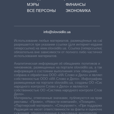
МЭРЫ
ФИНАНСЫ
ВСЕ ПЕРСОНЫ
ЭКОНОМИКА
info@slovoidilo.ua
Использование любых материалов, размещённых на сайте,
разрешается при указании ссылки (для интернет-изданий —
гиперссылки) на www.slovoidilo.ua. Ссылка (гиперссылка)
обязательна вне зависимости от полного либо частичного
использования материалов.
Аналитическая информация об обещаниях политиков и
чиновников, размещенных на портале slovoidilo.ua, а также
информация о состоянии выполнения этих обещаний,
собрана и обработана ООО «ИА Слово и Дело» и является
собственностью ООО «ИА Слово и Дело». Инфографики,
размещенные на портале slovoidilo.ua, созданы ОО «Система
народного контроля Слово и Дело» и являются
собственностью ОО «Система народного контроля Слово и
Дело».
Материалы, отмеченные значками, публикуются на правах
рекламы: «Промо», «Новости компаний», «Позиция»,
«Партнерский материал», «Спецпроект», «При поддержке».
Редакция не несет ответственности за факты и оценочные
суждения, обнародованные в рекламных материалах.