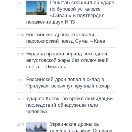
Генштаб сообщил об ударе
11:51
по буровой установке
«Сиваш» и подтвердил
поражение двух НПЗ
Российские дроны атаковали
11:36
пассажирский поезд Сумы – Киев
Украина прошла период рекордной
11:32
августовской жары без отключений
света – Шмыгаль
Российский дрон попал в склад в
11:01
Прилуках, вспыхнул крупный пожар
Удар по Киеву: во время ликвидации
10:56
последствий обнаружили тело
человека
Украинские дроны за
10:27
неделю поразили 12 судов