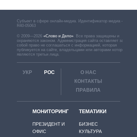
Субъект в сфере онлайн-медиа. Идентификатор медиа –
R40-05063
© 2009—2026
«Слово и Дело»
.
Все права защищены и
охраняются законом. Администрация сайта оставляет за
собой право не соглашаться с информацией, которая
публикуется на сайте, владельцами или авторами которой
являются третьи лица.
УКР
РОС
О НАС
КОНТАКТЫ
ПРАВИЛА
МОНИТОРИНГ
ТЕМАТИКИ
ПРЕЗИДЕНТ И
БИЗНЕС
ОФИС
КУЛЬТУРА