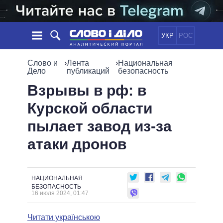
УКР
РОС
НОВОСТИ
Слово и
›
Лента
›
Национальная
Дело
публикаций
безопасность
ОБЕЩАНИЯ
ЛЕНТА
ПОЛИТИКА
Взрывы в рф: в
СОБЫТИЯ
ЭКОНОМИКА
Курской области
ПОЛИТИКИ
СТАТЬИ
ОБЩЕСТВО
пылает завод из-за
ИНФОГРАФИКА
МНЕНИЯ
МИР
ВСЕ ПОЛИТИКИ
атаки дронов
ОБЗОРЫ
ПРЕЗИДЕНТ И ОФИС
ВИДЕО
ДАЙДЖЕСТЫ
ВЕРХОВНАЯ РАДА
ПОДДЕРЖАТЬ
КАБИНЕТ МИНИСТРОВ
НАЦИОНАЛЬНАЯ
ГЛАВЫ ОБЛАДМИНИСТРАЦИЙ
БЕЗОПАСНОСТЬ
СРАВНЕНИЕ ПОЛИТИКОВ
16 июля 2024, 01:47
МЭРЫ
ВСЕ ПЕРСОНЫ
Читати українською