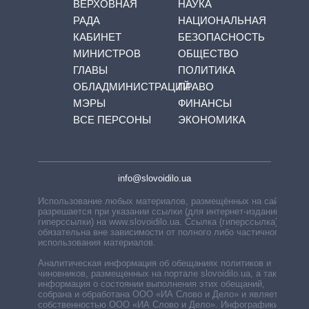
ВЕРХОВНАЯ
НАУКА
РАДА
НАЦИОНАЛЬНАЯ
КАБИНЕТ
БЕЗОПАСНОСТЬ
МИНИСТРОВ
ОБЩЕСТВО
ГЛАВЫ
ПОЛИТИКА
ОБЛАДМИНИСТРАЦИЙ
ПРАВО
МЭРЫ
ФИНАНСЫ
ВСЕ ПЕРСОНЫ
ЭКОНОМИКА
info@slovoidilo.ua
Использование любых материалов, размещённых на сайте,
разрешается при указании ссылки (для интернет-изданий —
гиперссылки) на www.slovoidilo.ua. Ссылка (гиперссылка)
обязательна вне зависимости от полного либо частичного
использования материалов.
Аналитическая информация об обещаниях политиков и
чиновников, размещенных на портале slovoidilo.ua, а также
информация о состоянии выполнения этих обещаний,
собрана и обработана ООО «ИА Слово и Дело» и является
собственностью ООО «ИА Слово и Дело». Инфографики,