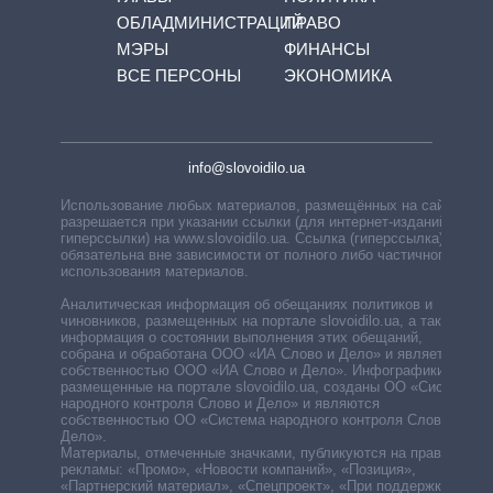
ОБЛАДМИНИСТРАЦИЙ
ПРАВО
МЭРЫ
ФИНАНСЫ
ВСЕ ПЕРСОНЫ
ЭКОНОМИКА
info@slovoidilo.ua
Использование любых материалов, размещённых на сайте,
разрешается при указании ссылки (для интернет-изданий —
гиперссылки) на www.slovoidilo.ua. Ссылка (гиперссылка)
обязательна вне зависимости от полного либо частичного
использования материалов.
Аналитическая информация об обещаниях политиков и
чиновников, размещенных на портале slovoidilo.ua, а также
информация о состоянии выполнения этих обещаний,
собрана и обработана ООО «ИА Слово и Дело» и является
собственностью ООО «ИА Слово и Дело». Инфографики,
размещенные на портале slovoidilo.ua, созданы ОО «Система
народного контроля Слово и Дело» и являются
собственностью ОО «Система народного контроля Слово и
Дело».
Материалы, отмеченные значками, публикуются на правах
рекламы: «Промо», «Новости компаний», «Позиция»,
«Партнерский материал», «Спецпроект», «При поддержке».