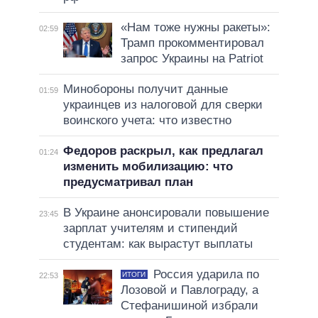
«Нам тоже нужны ракеты»:
02:59
Трамп прокомментировал
запрос Украины на Patriot
Минобороны получит данные
01:59
украинцев из налоговой для сверки
воинского учета: что известно
Федоров раскрыл, как предлагал
01:24
изменить мобилизацию: что
предусматривал план
В Украине анонсировали повышение
23:45
зарплат учителям и стипендий
студентам: как вырастут выплаты
Россия ударила по
ИТОГИ
22:53
Лозовой и Павлограду, а
Стефанишиной избрали