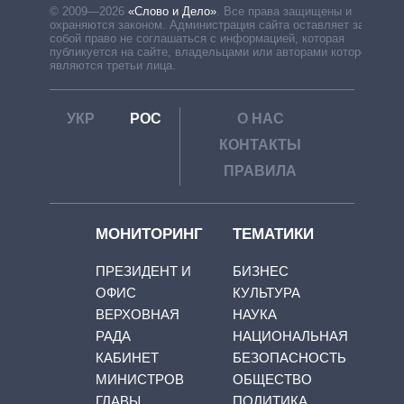
© 2009—2026
«Слово и Дело»
.
Все права защищены и
охраняются законом. Администрация сайта оставляет за
собой право не соглашаться с информацией, которая
публикуется на сайте, владельцами или авторами которой
являются третьи лица.
УКР
РОС
О НАС
КОНТАКТЫ
ПРАВИЛА
МОНИТОРИНГ
ТЕМАТИКИ
ПРЕЗИДЕНТ И
БИЗНЕС
ОФИС
КУЛЬТУРА
ВЕРХОВНАЯ
НАУКА
РАДА
НАЦИОНАЛЬНАЯ
КАБИНЕТ
БЕЗОПАСНОСТЬ
МИНИСТРОВ
ОБЩЕСТВО
ГЛАВЫ
ПОЛИТИКА