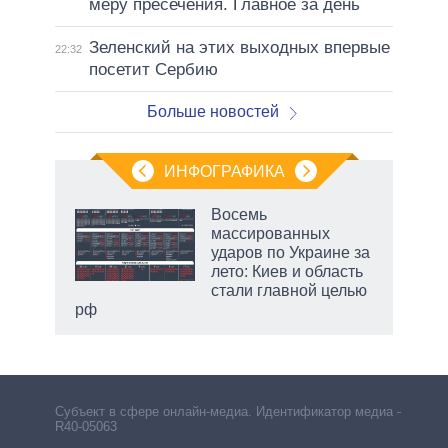
меру пресечения. Главное за день
Зеленский на этих выходных впервые
22:32
посетит Сербию
Больше новостей
ИНФОГРАФИКА
еля
Восемь
массированных
ударов по Украине за
лето: Киев и область
стали главной целью
рф
Субъект в сфере онлайн-медиа. Идентификатор медиа –
R40-05063