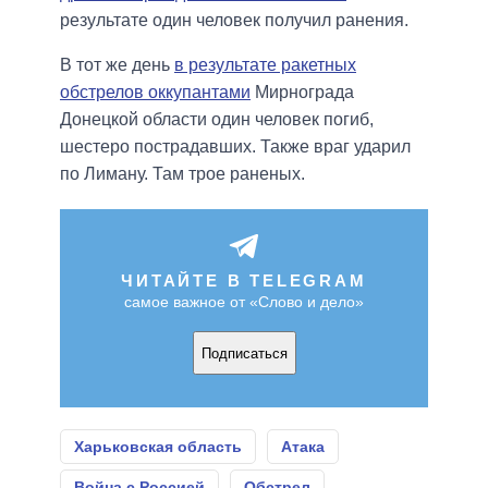
результате один человек получил ранения.
В тот же день
в результате ракетных
обстрелов оккупантами
Мирнограда
Донецкой области один человек погиб,
шестеро пострадавших. Также враг ударил
по Лиману. Там трое раненых.
ЧИТАЙТЕ В TELEGRAM
самое важное от «Слово и дело»
Подписаться
Харьковская область
Атака
Война с Россией
Обстрел