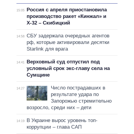
Россия с апреля приостановила
15:05
производство ракет «Кинжал» и
Х-32 – Скибицкий
СБУ задержала очередных агентов
14:58
рф, которые активировали десятки
Starlink для врага
Верховный суд отпустил под
14:41
условный срок экс-главу села на
Сумщине
Число пострадавших в
14:27
результате удара по
Запорожью стремительно
возросло, среди них – дети
В Украине вырос уровень топ-
14:19
коррупции – глава САП