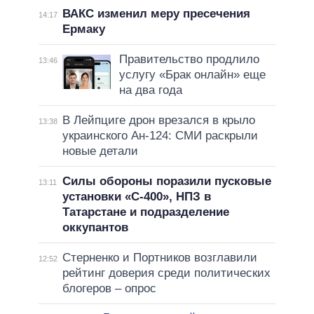
ВАКС изменил меру пресечения
14:17
Ермаку
Правительство продлило
13:46
услугу «Брак онлайн» еще
на два года
В Лейпциге дрон врезался в крыло
13:38
украинского Ан-124: СМИ раскрыли
новые детали
Силы обороны поразили пусковые
13:11
установки «С-400», НПЗ в
Татарстане и подразделение
оккупантов
Стерненко и Портников возглавили
12:52
рейтинг доверия среди политических
блогеров – опрос