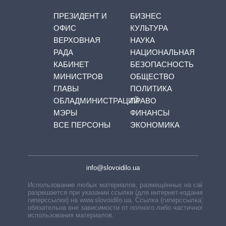
ПРЕЗИДЕНТ И
БИЗНЕС
ОФИС
КУЛЬТУРА
ВЕРХОВНАЯ
НАУКА
РАДА
НАЦИОНАЛЬНАЯ
КАБИНЕТ
БЕЗОПАСНОСТЬ
МИНИСТРОВ
ОБЩЕСТВО
ГЛАВЫ
ПОЛИТИКА
ОБЛАДМИНИСТРАЦИЙ
ПРАВО
МЭРЫ
ФИНАНСЫ
ВСЕ ПЕРСОНЫ
ЭКОНОМИКА
info@slovoidilo.ua
Использование любых материалов, размещённых на сайте,
разрешается при указании ссылки (для интернет-изданий —
гиперссылки) на www.slovoidilo.ua. Ссылка (гиперссылка)
обязательна вне зависимости от полного либо частичного
использования материалов.