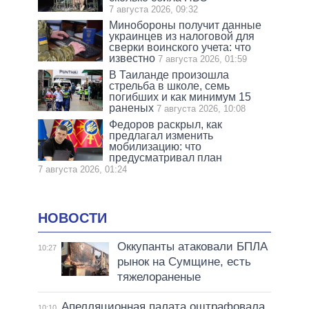
7 августа 2026, 09:32
Минобороны получит данные
украинцев из налоговой для
сверки воинского учета: что
известно
7 августа 2026, 01:59
В Таиланде произошла
стрельба в школе, семь
погибших и как минимум 15
раненых
7 августа 2026, 10:08
Федоров раскрыл, как
предлагал изменить
мобилизацию: что
предусматривал план
7 августа 2026, 01:24
НОВОСТИ
Оккупанты атаковали БПЛА
10:27
рынок на Сумщине, есть
тяжелораненые
Апелляционная палата оштрафовала
10:10