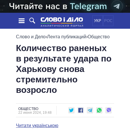
УКР
РОС
НОВОСТИ
Слово и Дело
›
Лента публикаций
›
Общество
Количество раненых
ОБЕЩАНИЯ
ЛЕНТА
ПОЛИТИКА
в результате удара по
СОБЫТИЯ
ЭКОНОМИКА
ПОЛИТИКИ
Харькову снова
СТАТЬИ
ОБЩЕСТВО
ИНФОГРАФИКА
МНЕНИЯ
МИР
ВСЕ ПОЛИТИКИ
стремительно
ОБЗОРЫ
ПРЕЗИДЕНТ И ОФИС
возросло
ВИДЕО
ДАЙДЖЕСТЫ
ВЕРХОВНАЯ РАДА
ПОДДЕРЖАТЬ
КАБИНЕТ МИНИСТРОВ
ГЛАВЫ ОБЛАДМИНИСТРАЦИЙ
ОБЩЕСТВО
СРАВНЕНИЕ ПОЛИТИКОВ
22 июня 2024, 19:48
МЭРЫ
Читати українською
ВСЕ ПЕРСОНЫ