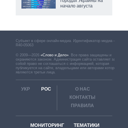
городах Украины на
начало августа
Субъект в сфере онлайн-медиа. Идентификатор медиа –
R40-05063
© 2009—2026
«Слово и Дело»
.
Все права защищены и
охраняются законом. Администрация сайта оставляет за
собой право не соглашаться с информацией, которая
публикуется на сайте, владельцами или авторами которой
являются третьи лица.
УКР
РОС
О НАС
КОНТАКТЫ
ПРАВИЛА
МОНИТОРИНГ
ТЕМАТИКИ