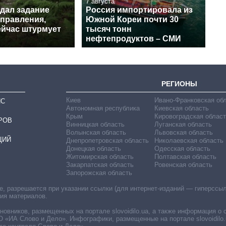
7 августа
 дал задание
Россия импортировала из
аправления,
Южной Кореи почти 30
ейчас штурмует
тысяч тонн
нефтепродуктов – СМИ
РЕГИОНЫ
Киев
Ивано-Франковская об
ИС
Автономная республика
Киевская область
Крым
Кировоградская област
РОВ
Винницкая область
Луганская область
Волынская область
Львовская область
ЦИЙ
Днепропетровская область
Николаевская область
Донецкая область
Одесская область
Житомирская область
Полтавская область
Закарпатская область
Ровенская область
Запорожская область
 разрешается при указании ссылки (для интернет-изданий — гиперссылки
ния материалов.
овников, размещенных на портале slovoidilo.ua, а также информация о 
«ИА Слово и Дело». Инфографики, размещенные на портале slovoidilo.