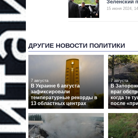
Зеленский 
15 июня 2024, 14
ДРУГИЕ НОВОСТИ ПОЛИТИКИ
7 августа
7 августа
В Украине 6 августа
В Запорож
зафиксировали
враг обстр
температурные рекорды в
когда те т
13 областных центрах
после «пр