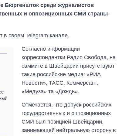
де Бюргеншток среди журналистов
ственных и оппозиционных СМИ страны-
 в своем Telegram-канале.
Согласно информации
корреспондентки Радио Свобода, на
саммите в Швейцарии присутствуют
такие российские медиа: «РИА
Новости», ТАСС, Коммерсант,
«Медуза» та «Дождь».
ее
тный
Восемь
Отмечается, что допуск российских
массированных
государственных и оппозиционных
ударов по Украине
за лето: Киев и
СМИ был позицией Швейцарии,
область стали
занимающей нейтральную сторону в
главной целью рф