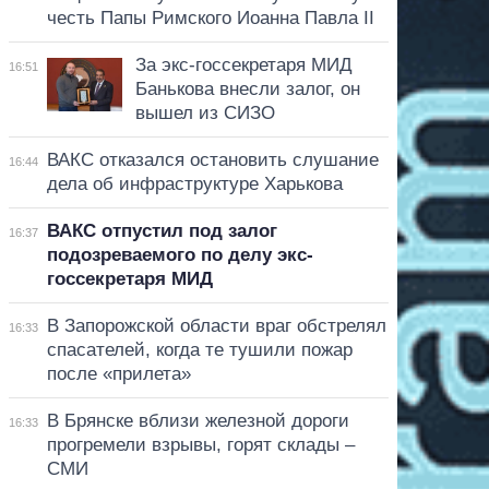
честь Папы Римского Иоанна Павла II
За экс-госсекретаря МИД
16:51
Банькова внесли залог, он
вышел из СИЗО
ВАКС отказался остановить слушание
16:44
дела об инфраструктуре Харькова
ВАКС отпустил под залог
16:37
подозреваемого по делу экс-
госсекретаря МИД
В Запорожской области враг обстрелял
16:33
спасателей, когда те тушили пожар
после «прилета»
В Брянске вблизи железной дороги
16:33
прогремели взрывы, горят склады –
СМИ