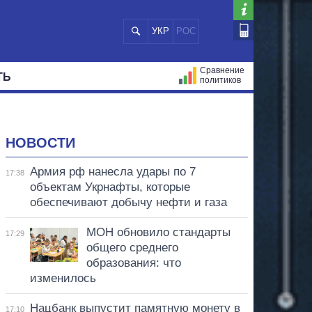
УКР
РОС
Сравнение
ТЬ
политиков
СТРАЦИЙ
МЭРЫ
ВСЕ ПЕРСОНЫ
НОВОСТИ
Армия рф нанесла удары по 7
17:38
объектам Укрнафты, которые
обеспечивают добычу нефти и газа
МОН обновило стандарты
17:29
общего среднего
образования: что
изменилось
Нацбанк выпустит памятную монету в
17:10