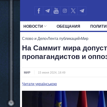
НОВОСТИ
ОБЕЩАНИЯ
ПОЛИТИ
ВСЕ ПОЛИТИКИ
ПРЕЗИДЕНТ И ОФ
Слово и Дело
›
Лента публикаций
›
Мир
На Саммит мира допуст
пропагандистов и опп
МИР
15 июня 2024, 18:49
Читати українською