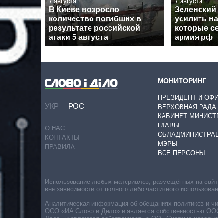
7 августа
7 августа
В Киеве возросло
Зеленский
количество погибших в
усилить н
результате российской
которые с
атаки 5 августа
армия рф
МОНИТОРИНГ
ПРЕЗИДЕНТ И ОФ
УКР
РОС
ВЕРХОВНАЯ РАДА
КАБИНЕТ МИНИСТ
ГЛАВЫ
О НАС
ОБЛАДМИНИСТРА
КОНТАКТЫ
МЭРЫ
ПРАВИЛА
ВСЕ ПЕРСОНЫ
Использование любых материалов, размещённых на сайте,
вне зависимости от полного либо частичного использова
Аналитическая информация об обещаниях политиков и чин
ООО «ИА Слово и Дело» и является собственностью ООО 