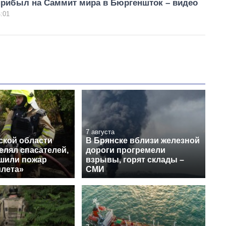
прибыл на Саммит мира в Бюргеншток – видео
:01
7 августа
ской области
В Брянске вблизи железной
елял спасателей,
дороги прогремели
ушили пожар
взрывы, горят склады –
илета»
СМИ