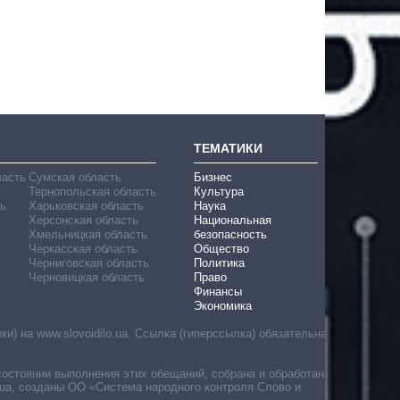
ТЕМАТИКИ
ласть
Сумская область
Бизнес
Тернопольская область
Культура
ь
Харьковская область
Наука
Херсонская область
Национальная
Хмельницкая область
безопасность
Черкасская область
Общество
Черниговская область
Политика
Черновицкая область
Право
Финансы
Экономика
) на www.slovoidilo.ua. Ссылка (гиперссылка) обязательна
состоянии выполнения этих обещаний, собрана и обработана
ua, созданы ОО «Система народного контроля Слово и