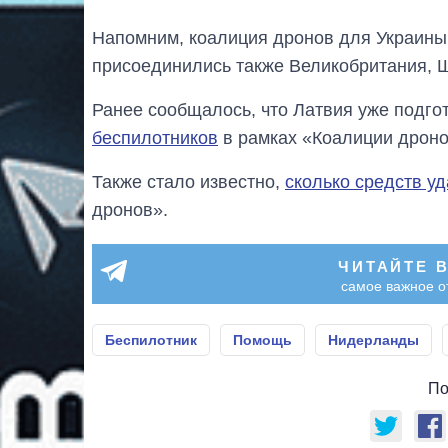
Напомним, коалиция дронов для Украин
присоединились также Великобритания, 
Ранее сообщалось, что Латвия уже подг
беспилотников
в рамках «Коалиции дроно
Также стало известно,
сколько средств у
дронов».
ЧИТАЙТЕ 
самое важное о
Беспилотник
Помощь
Нидерланды
По