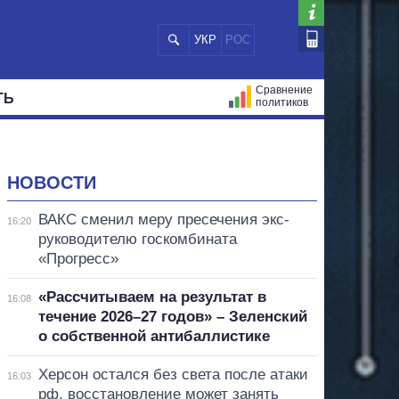
УКР
РОС
Сравнение
ТЬ
политиков
СТРАЦИЙ
МЭРЫ
ВСЕ ПЕРСОНЫ
НОВОСТИ
ВАКС сменил меру пресечения экс-
16:20
руководителю госкомбината
«Прогресс»
«Рассчитываем на результат в
16:08
течение 2026–27 годов» – Зеленский
о собственной антибаллистике
Херсон остался без света после атаки
16:03
рф, восстановление может занять