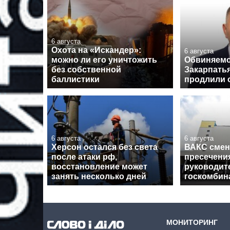
6 августа
Охота на «Искандер»:
6 августа
можно ли его уничтожить
Обвиняемо
без собственной
Закарпатья
баллистики
продлили 
6 августа
6 августа
Херсон остался без света
ВАКС смен
после атаки рф,
пресечения
восстановление может
руководит
занять несколько дней
госкомбин
МОНИТОРИНГ