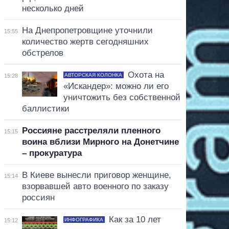
несколько дней
На Днепропетровщине уточнили
15:55
количество жертв сегодняшних
обстрелов
Охота на
АВТОРСКАЯ КОЛОНКА
15:28
«Искандер»: можно ли его
уничтожить без собственной
баллистики
Россияне расстреляли пленного
15:15
воина вблизи Мирного на Донетчине
– прокуратура
В Киеве вынесли приговор женщине,
15:14
взорвавшей авто военного по заказу
россиян
Как за 10 лет
ИНФОГРАФИКА
15:12