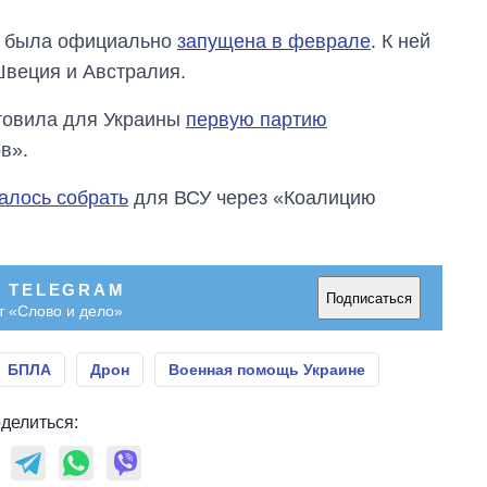
Украине до и во
время большой
ы была официально
запущена в феврале
. К ней
войны
Швеция и Австралия.
отовила для Украины
первую партию
в».
далось собрать
для ВСУ через «Коалицию
В TELEGRAM
Подписаться
т «Слово и дело»
БПЛА
Дрон
Военная помощь Украине
делиться: