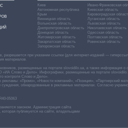
Киев
Ивано-Франковская об
ИС
Автономная республика
Киевская область
Крым
Кировоградская област
РОВ
Винницкая область
Луганская область
Волынская область
Львовская область
ЦИЙ
Днепропетровская область
Николаевская область
Донецкая область
Одесская область
Житомирская область
Полтавская область
Закарпатская область
Ровенская область
Запорожская область
 разрешается при указании ссылки (для интернет-изданий — гиперссылки
ния материалов.
овников, размещенных на портале slovoidilo.ua, а также информация о 
«ИА Слово и Дело». Инфографики, размещенные на портале slovoidilo.
о контроля Слово и Дело».
х рекламы: «Промо», «Новости компаний», «Позиция», «Партнерский мат
е суждения, обнародованные в рекламных материалах. Согласно украин
R40-05063
раняются законом. Администрация сайта
, которая публикуется на сайте, владельцами