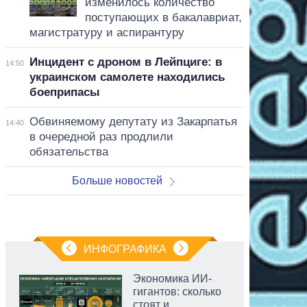
изменилось количество
поступающих в бакалавриат,
магистратуру и аспирантуру
Инцидент с дроном в Лейпциге: в
14:50
украинском самолете находились
боеприпасы
Обвиняемому депутату из Закарпатья
14:40
в очередной раз продлили
обязательства
Больше новостей
ИНФОГРАФИКА
Экономика ИИ-
гигантов: сколько
стоят и