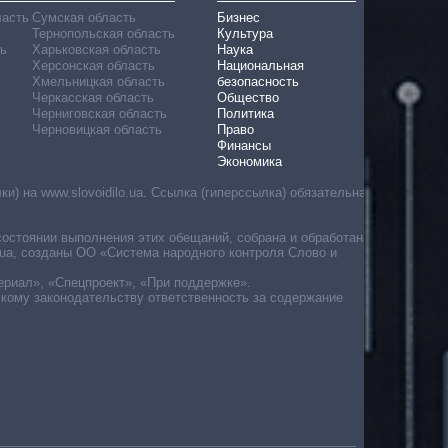
ласть
Сумская область
Бизнес
Тернопольская область
Культура
ь
Харьковская область
Наука
Херсонская область
Национальная
Хмельницкая область
безопасность
Черкасская область
Общество
Черниговская область
Политика
Черновицкая область
Право
Финансы
Экономика
) на www.slovoidilo.ua. Ссылка (гиперссылка) обязательна
состоянии выполнения этих обещаний, собрана и обработана
ua, созданы ОО «Система народного контроля Слово и
ериал», «Спецпроект», «При поддержке».
скому законодательству ответственность за содержание