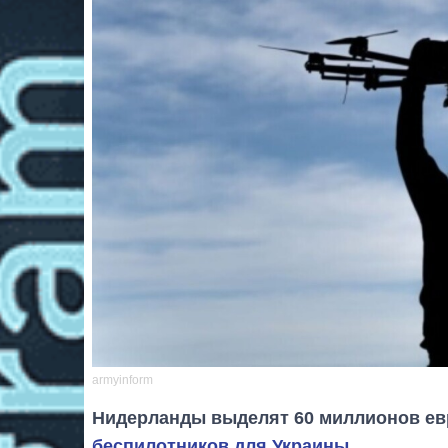
armyinform
Нидерланды выделят 60 миллионов евр
беспилотников для Украины
.