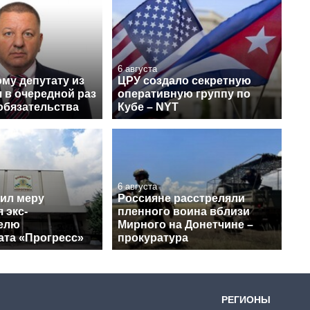
6 августа
му депутату из
ЦРУ создало секретную
 в очередной раз
оперативную группу по
обязательства
Кубе – NYT
6 августа
ил меру
Россияне расстреляли
 экс-
пленного воина вблизи
елю
Мирного на Донетчине –
ата «Прогресс»
прокуратура
РЕГИОНЫ