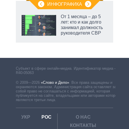
ИНФОГРАФИКА
От 1 месяца – до 5
лет: кто и как долго
занимал должность
руководителя СВР
Субъект в сфере онлайн-медиа. Идентификатор медиа –
R40-05063
© 2009—2026
«Слово и Дело»
.
Все права защищены и
охраняются законом. Администрация сайта оставляет за
собой право не соглашаться с информацией, которая
публикуется на сайте, владельцами или авторами которой
являются третьи лица.
УКР
РОС
О НАС
КОНТАКТЫ