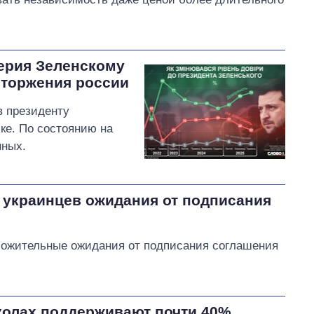
ерия Зеленскому
вторжения россии
в президенту
ке. По состоянию на
нных.
 украинцев ожидания от подписания
ложительные ожидания от подписания соглашения
школах поддерживают почти 40%