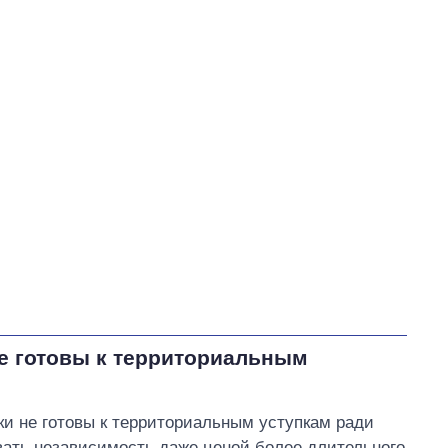
Гетманцев Данил Александрович
В процессе
120
59
Выполнено
52
25%
25
Не выполнено
33
выполнено
16
Всего
205
Корецкий пообещал
срочно организовать
встречи с
представителями бизнеса
е готовы к территориальным
ки не готовы к территориальным уступкам ради
вать независимость даже ценой более длительного