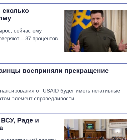
, сколько
ому
ырос, сейчас ему
оверяют – 37 процентов.
раинцы восприняли прекращение
нансирования от USAID будет иметь негативные
 этом элемент справедливости.
ВСУ, Раде и
а