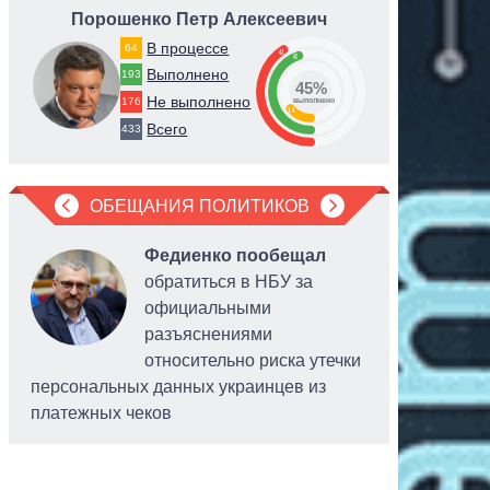
Порошенко Петр Алексеевич
Ав
В процессе
64
41
45
Выполнено
193
45%
Не выполнено
176
выполнено
14
Всего
433
ОБЕЩАНИЯ ПОЛИТИКОВ
Федиенко пообещал
обратиться в НБУ за
официальными
разъяснениями
относительно риска утечки
персональных данных украинцев из
головы
платежных чеков