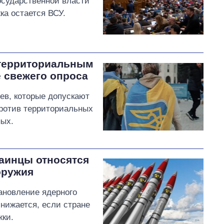
осударственной власти
ка остается ВСУ.
 территориальным
 свежего опроса
ев, которые допускают
Против территориальных
ных.
раинцы относятся
оружия
ановление ядерного
нижается, если стране
жки.