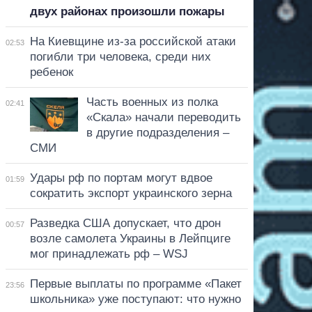
двух районах произошли пожары
На Киевщине из-за российской атаки
02:53
погибли три человека, среди них
ребенок
Часть военных из полка
02:41
«Скала» начали переводить
в другие подразделения –
СМИ
Удары рф по портам могут вдвое
01:59
сократить экспорт украинского зерна
Разведка США допускает, что дрон
00:57
возле самолета Украины в Лейпциге
мог принадлежать рф – WSJ
Первые выплаты по программе «Пакет
23:56
школьника» уже поступают: что нужно