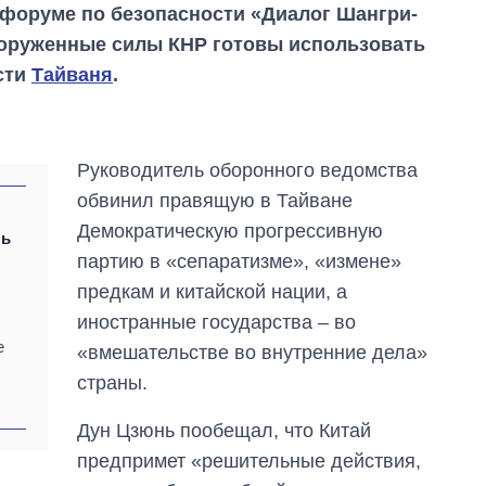
форуме по безопасности «Диалог Шангри-
вооруженные силы КНР готовы использовать
сти
Тайваня
.
Руководитель оборонного ведомства
обвинил правящую в Тайване
Демократическую прогрессивную
нь
партию в «сепаратизме», «измене»
предкам и китайской нации, а
иностранные государства – во
е
«вмешательстве во внутренние дела»
страны.
От 1 месяца – до 5
Дун Цзюнь пообещал, что Китай
лет: кто и как долго
занимал
предпримет «решительные действия,
должность