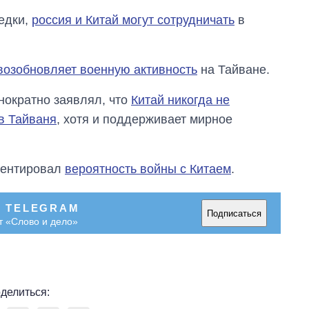
едки,
россия и Китай могут сотрудничать
в
возобновляет военную активность
на Тайване.
нократно заявлял, что
Китай никогда не
в Тайваня
, хотя и поддерживает мирное
ментировал
вероятность войны с Китаем
.
В TELEGRAM
Подписаться
т «Слово и дело»
делиться: