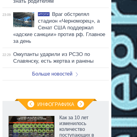
знать родителям
Враг обстрелял
ИТОГИ
23:09
стадион «Черноморец», а
Сенат США поддержал
«адские санкции» против рф. Главное
за день
Оккупанты ударили из РСЗО по
22:29
Славянску, есть жертва и ранены
Больше новостей
ИНФОГРАФИКА
Как за 10 лет
изменилось
количество
поступающих в