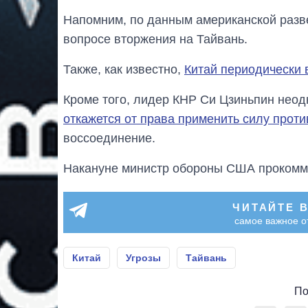
Напомним, по данным американской разв
вопросе вторжения на Тайвань.
Также, как известно,
Китай периодически 
Кроме того, лидер КНР Си Цзиньпин неод
откажется от права применить силу проти
воссоединение.
Накануне министр обороны США проком
ЧИТАЙТЕ 
самое важное о
Китай
Угрозы
Тайвань
По