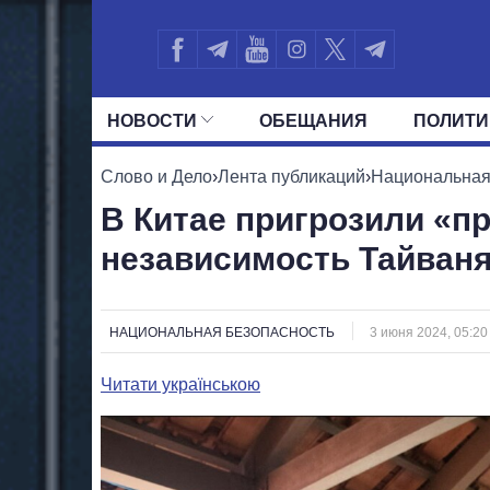
НОВОСТИ
ОБЕЩАНИЯ
ПОЛИТИ
ВСЕ ПОЛИТИКИ
ПРЕЗИДЕНТ И ОФ
Слово и Дело
›
Лента публикаций
›
Национальная
В Китае пригрозили «п
независимость Тайван
НАЦИОНАЛЬНАЯ БЕЗОПАСНОСТЬ
3 июня 2024, 05:20
Читати українською