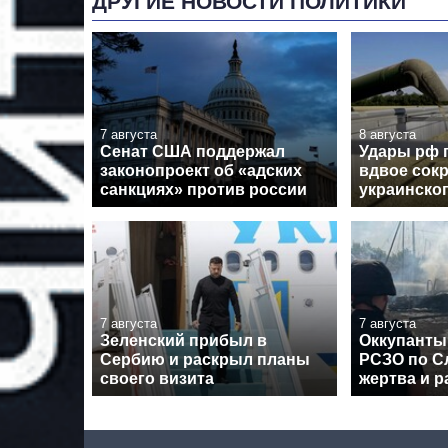
ДРУГИЕ НОВОСТИ ПОЛИТИКИ
7 августа
8 августа
Сенат США поддержал
Удары рф 
законопроект об «адских
вдвое сокр
санкциях» против россии
украинског
7 августа
7 августа
Зеленский прибыл в
Оккупанты
Сербию и раскрыл планы
РСЗО по Сл
своего визита
жертва и 