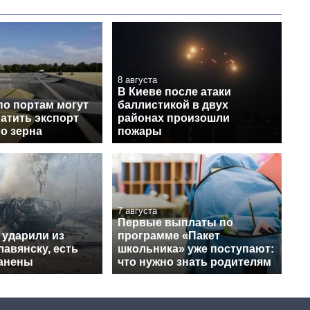
8 августа
В Киеве после атаки
по портам могут
баллистикой в двух
атить экспорт
районах произошли
о зерна
пожары
7 августа
Первые выплаты по
 ударили из
программе «Пакет
авянску, есть
школьника» уже поступают:
ранены
что нужно знать родителям