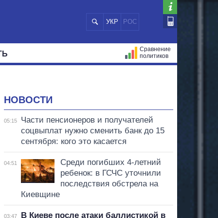
УКР
РОС
Сравнение
ТЬ
политиков
СТРАЦИЙ
МЭРЫ
ВСЕ ПЕРСОНЫ
НОВОСТИ
Части пенсионеров и получателей
05:15
соцвыплат нужно сменить банк до 15
сентября: кого это касается
Среди погибших 4-летний
04:51
ребенок: в ГСЧС уточнили
последствия обстрела на
Киевщине
В Киеве после атаки баллистикой в
03:47