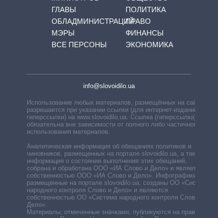
ГЛАВЫ
ПОЛИТИКА
ОБЛАДМИНИСТРАЦИЙ
ПРАВО
МЭРЫ
ФИНАНСЫ
ВСЕ ПЕРСОНЫ
ЭКОНОМИКА
info@slovoidilo.ua
Использование любых материалов, размещённых на сайте,
разрешается при указании ссылки (для интернет-изданий —
гиперссылки) на www.slovoidilo.ua. Ссылка (гиперссылка)
обязательна вне зависимости от полного либо частичного
использования материалов.
Аналитическая информация об обещаниях политиков и
чиновников, размещенных на портале slovoidilo.ua, а также
информация о состоянии выполнения этих обещаний,
собрана и обработана ООО «ИА Слово и Дело» и является
собственностью ООО «ИА Слово и Дело». Инфографики,
размещенные на портале slovoidilo.ua, созданы ОО «Система
народного контроля Слово и Дело» и являются
собственностью ОО «Система народного контроля Слово и
Дело».
Материалы, отмеченные значками, публикуются на правах