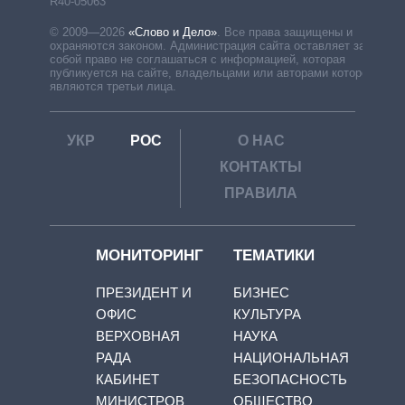
R40-05063
© 2009—2026
«Слово и Дело»
.
Все права защищены и
охраняются законом. Администрация сайта оставляет за
собой право не соглашаться с информацией, которая
публикуется на сайте, владельцами или авторами которой
являются третьи лица.
УКР
РОС
О НАС
КОНТАКТЫ
ПРАВИЛА
МОНИТОРИНГ
ТЕМАТИКИ
ПРЕЗИДЕНТ И
БИЗНЕС
ОФИС
КУЛЬТУРА
ВЕРХОВНАЯ
НАУКА
РАДА
НАЦИОНАЛЬНАЯ
КАБИНЕТ
БЕЗОПАСНОСТЬ
МИНИСТРОВ
ОБЩЕСТВО