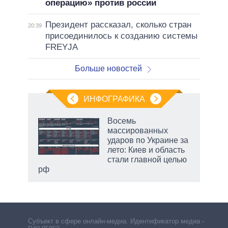
операцию» против россии
Президент рассказал, сколько стран
20:39
присоединилось к созданию системы
FREYJA
Больше новостей
ИНФОГРАФИКА
еля
Восемь
массированных
ударов по Украине за
лето: Киев и область
стали главной целью
рф
Субъект в сфере онлайн-медиа. Идентификатор медиа –