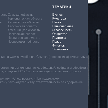
ТЕМАТИКИ
ласть
Сумская область
Бизнес
Тернопольская область
Культура
ь
Харьковская область
Наука
Херсонская область
Национальная
Хмельницкая область
безопасность
Черкасская область
Общество
Черниговская область
Политика
Черновицкая область
Право
Финансы
Экономика
) на www.slovoidilo.ua. Ссылка (гиперссылка) обязательна
состоянии выполнения этих обещаний, собрана и обработана
ua, созданы ОО «Система народного контроля Слово и
ериал», «Спецпроект», «При поддержке».
скому законодательству ответственность за содержание