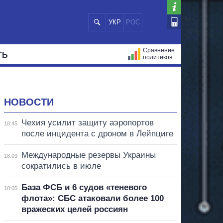
УКР
РОС
Сравнение
ТЬ
политиков
СТРАЦИЙ
МЭРЫ
ВСЕ ПЕРСОНЫ
НОВОСТИ
Чехия усилит защиту аэропортов
18:45
после инцидента с дроном в Лейпциге
Международные резервы Украины
18:09
сократились в июле
База ФСБ и 6 судов «теневого
18:05
флота»: СБС атаковали более 100
вражеских целей россиян