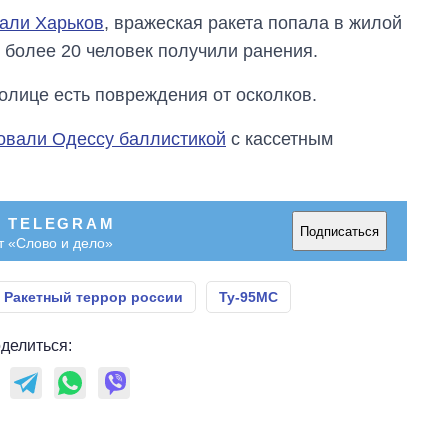
вали Харьков
, вражеская ракета попала в жилой
, более 20 человек получили ранения.
столице есть повреждения от осколков.
овали Одессу баллистикой
с кассетным
В TELEGRAM
Подписаться
т «Слово и дело»
Ракетный террор россии
Ту-95МС
делиться: