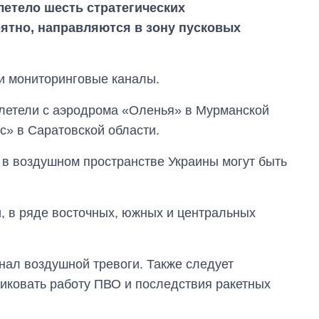
злетело шесть стратегических
ятно, направляются в зону пусковых
и мониторинговые каналы.
злетели с аэродрома «Оленья» в Мурманской
с» в Саратовской области.
и в воздушном пространстве Украины могут быть
, в ряде восточных, южных и центральных
Как изменился
бюджет
Министерства
нал воздушной тревоги. Также следует
обороны за 13 лет
войны с россией
ликовать работу ПВО и последствия ракетных