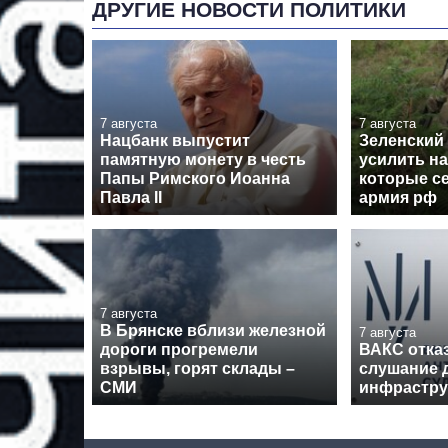
ДРУГИЕ НОВОСТИ ПОЛИТИКИ
7 августа
7 августа
Нацбанк выпустит
Зеленский
памятную монету в честь
усилить н
Папы Римского Иоанна
которые с
Павла II
армия рф
7 августа
В Брянске вблизи железной
7 августа
дороги прогремели
ВАКС отка
взрывы, горят склады –
слушание 
СМИ
инфрастру