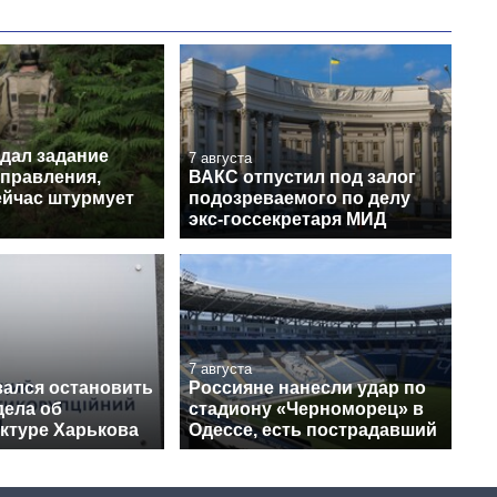
 дал задание
7 августа
аправления,
ВАКС отпустил под залог
ейчас штурмует
подозреваемого по делу
экс-госсекретаря МИД
7 августа
зался остановить
Россияне нанесли удар по
дела об
стадиону «Черноморец» в
ктуре Харькова
Одессе, есть пострадавший