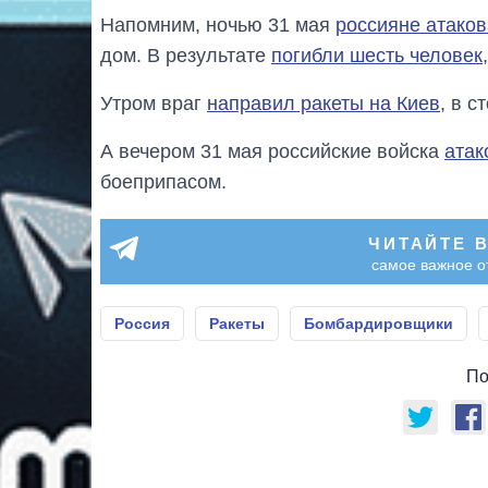
Напомним, ночью 31 мая
россияне атако
дом. В результате
погибли шесть человек
Утром враг
направил ракеты на Киев
, в 
А вечером 31 мая российские войска
атак
боеприпасом.
ЧИТАЙТЕ 
самое важное о
Россия
Ракеты
Бомбардировщики
По