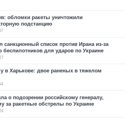
ев: обломки ракеты уничтожили
торную подстанцию
07
 санкционный список против Ирана из-за
ф беспилотников для ударов по Украине
27
у в Харькове: двое раненых в тяжелом
54
ла о подозрении российскому генералу,
у за ракетные обстрелы по Украине
24