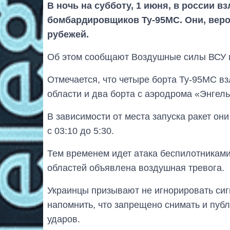
В ночь на субботу, 1 июня, в россии в
бомбардировщиков Ту-95МС. Они, веро
рубежей.
Об этом сообщают Воздушные силы ВСУ 
Отмечается, что четыре борта Ту-95МС в
области и два борта с аэродрома «Энгель
В зависимости от места запуска ракет он
с 03:10 до 5:30.
Тем временем идет атака беспилотниками
областей объявлена ​​воздушная тревога.
Украинцы призывают не игнорировать сиг
напомнить, что запрещено снимать и пуб
ударов.