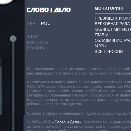
МОНИТОРИНГ
ПРЕЗИДЕНТ И ОФ
УКР
РОС
ВЕРХОВНАЯ РАДА
КАБИНЕТ МИНИСТ
ГЛАВЫ
О НАС
ОБЛАДМИНИСТРА
КОНТАКТЫ
МЭРЫ
ПРАВИЛА
ВСЕ ПЕРСОНЫ
Использование любых материалов, размещённых на сайте,
вне зависимости от полного либо частичного использова
Аналитическая информация об обещаниях политиков и чин
ООО «ИА Слово и Дело» и является собственностью ООО 
Дело» и являются собственностью ОО «Система народног
Материалы, отмеченные значками, публикуются на права
Редакция не несет ответственности за факты и оценочны
рекламы несет рекламодатель.
Субъект в сфере онлайн-медиа. Идентификатор медиа – 
© 2009—2026
«Слово и Дело»
.
Все права защищены и ох
оставляет за собой право не соглашаться с информацией
или авторами которой являются третьи лица.