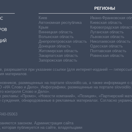
РЕГИОНЫ
Киев
Ивано-Франковская об
ИС
Автономная республика
Киевская область
Крым
Кировоградская област
РОВ
Винницкая область
Луганская область
Волынская область
Львовская область
ЦИЙ
Днепропетровская область
Николаевская область
Донецкая область
Одесская область
Житомирская область
Полтавская область
Закарпатская область
Ровенская область
Запорожская область
 разрешается при указании ссылки (для интернет-изданий — гиперссылки
ния материалов.
овников, размещенных на портале slovoidilo.ua, а также информация о 
«ИА Слово и Дело». Инфографики, размещенные на портале slovoidilo.
о контроля Слово и Дело».
х рекламы: «Промо», «Новости компаний», «Позиция», «Партнерский мат
е суждения, обнародованные в рекламных материалах. Согласно украин
R40-05063
раняются законом. Администрация сайта
, которая публикуется на сайте, владельцами