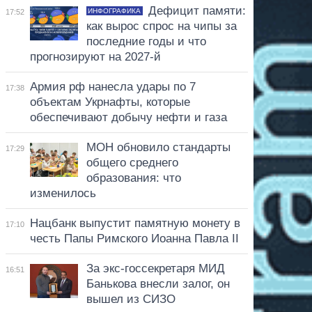
Дефицит памяти:
ИНФОГРАФИКА
17:52
как вырос спрос на чипы за
последние годы и что
прогнозируют на 2027-й
Армия рф нанесла удары по 7
17:38
объектам Укрнафты, которые
обеспечивают добычу нефти и газа
МОН обновило стандарты
17:29
общего среднего
образования: что
изменилось
Нацбанк выпустит памятную монету в
17:10
честь Папы Римского Иоанна Павла II
За экс-госсекретаря МИД
16:51
Банькова внесли залог, он
вышел из СИЗО