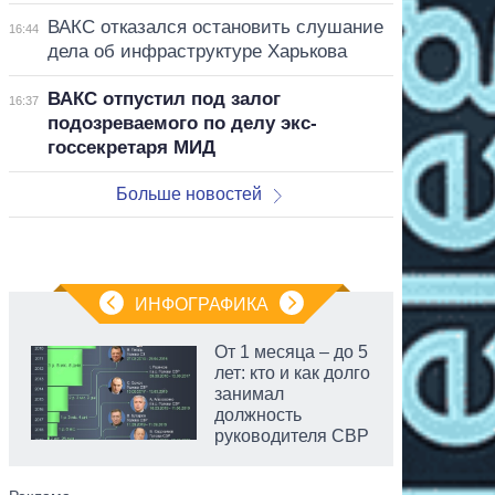
ВАКС отказался остановить слушание
16:44
дела об инфраструктуре Харькова
ВАКС отпустил под залог
16:37
подозреваемого по делу экс-
госсекретаря МИД
Больше новостей
ИНФОГРАФИКА
От 1 месяца – до 5
лет: кто и как долго
занимал
должность
руководителя СВР